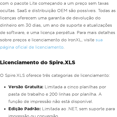
();
com o pacote Lite começando a um preço sem taxas
            usedRange
.
AutoFitRows
();
ocultas. SaaS e distribuição OEM são possíveis. Todas as
// Save the result file
licenças oferecem uma garantia de devolução do
            workbook
.
SaveToFile
(
"CSVTo
dinheiro em 30 dias, um ano de suporte e atualizações
Excel.xlsx"
,
ExcelVersion
.
Version201
3
);
de software, e uma licença perpétua. Para mais detalhes
}
sobre preços e licenciamento do IronXL, visite
sua
}
}
página oficial de licenciamento
.
Licenciamento do Spire.XLS
O Spire.XLS oferece três categorias de licenciamento:
Versão Gratuita:
Limitada a cinco planilhas por
pasta de trabalho e 200 linhas por planilha. A
função de impressão não está disponível.
Edição Padrão:
Limitada ao .NET, sem suporte para
impressão ou conversão.