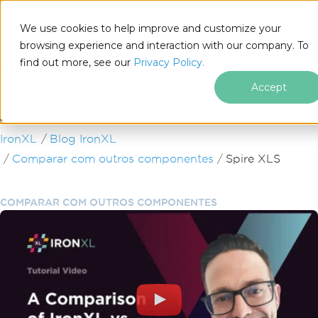
We use cookies to help improve and customize your
browsing experience and interaction with our company. To
find out more, see our
Privacy Policy.
for
.NET
Accept
Ir para o conteúdo do rodapé
IronXL
Blog IronXL
Comparar com outros componentes
Spire XLS
COMPARAR COM OUTROS COMPONENTES