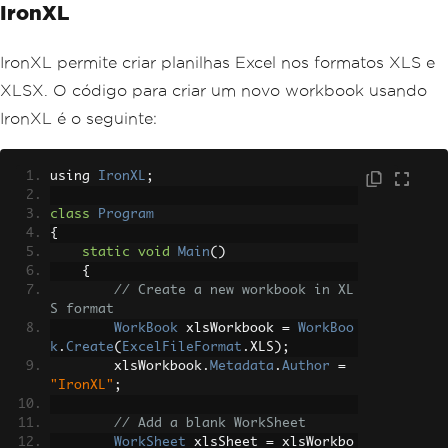
IronXL
IronXL permite criar planilhas Excel nos formatos XLS e
XLSX. O código para criar um novo workbook usando
IronXL é o seguinte:
using 
IronXL
;
class
Program
{
static
void
Main
()
{
// Create a new workbook in XL
S format
WorkBook
 xlsWorkbook 
=
WorkBoo
k
.
Create
(
ExcelFileFormat
.
XLS
);
        xlsWorkbook
.
Metadata
.
Author
=
"IronXL"
;
// Add a blank WorkSheet
WorkSheet
 xlsSheet 
=
 xlsWorkbo