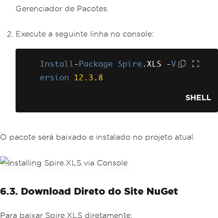
Gerenciador de Pacotes.
Execute a seguinte linha no console:
Install
-
Package
Spire
.
XLS 
-
V
ersion
12.3
.
8
SHELL
O pacote será baixado e instalado no projeto atual.
6.3. Download Direto do Site NuGet
Para baixar Spire.XLS diretamente: