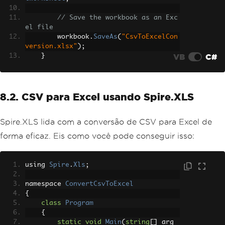
// Save the workbook as an Exc
el file
        workbook
.
SaveAs
(
"CsvToExcelCon
version.xlsx"
);
VB
C#
}
}
8.2. CSV para Excel usando Spire.XLS
Spire.XLS lida com a conversão de CSV para Excel de
forma eficaz. Eis como você pode conseguir isso:
using 
Spire
.
Xls
;
namespace 
ConvertCsvToExcel
{
class
Program
{
static
void
Main
(
string
[]
 arg