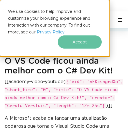
IRONSOFTWARE
We use cookies to help improve and
Ir para o conteúdo do rodapé
customize your browsing experience and
C# Application
Nesta página
interaction with our company. To find out
more, see our
Privacy Policy.
Recursos do IronPDF
Explorando todo o poder do C#
Accept
O VS Code ficou ainda
melhor com o C# Dev Kit!
[[academy-video-youtube(
{"vid": "nEKcsngrdXo",
"start_time": "0", "title": "O VS Code ficou
ainda melhor com o C# Dev Kit!", "creator":
)]]
"Gerald Versluis", "length": "12m 25s"}
A Microsoft acaba de lançar uma atualização
poderosa que torna o Visual Studio Code uma