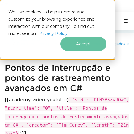
IRONSOFTWARE
We use cookies to help improve and
Ir para o conteúdo do rodapé
customize your browsing experience and
C# Application
Nesta página
interaction with our company. To find out
more, see our
Privacy Policy.
Recursos do IronPDF
Accept
Pontos de interrupção e pontos de rastreamento avançados em C#
Pontos de interrupção e
pontos de rastreamento
avançados em C#
[[academy-video-youtube(
{"vid": "PFNYV3ZvJOw",
"start_time": "0", "title": "Pontos de
interrupção e pontos de rastreamento avançados
em C#", "creator": "Tim Corey", "length": "22m
)]]
36s"}