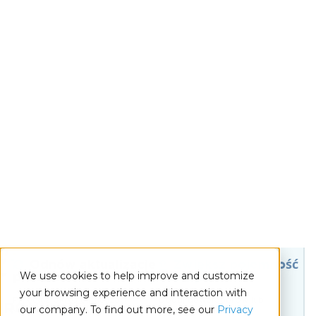
We use cookies to help improve and customize
your browsing experience and interaction with
our company. To find out more, see our
Privacy
Policy.
for
Accept
.NET
Zarządzanie licencjami
Przejdź do treści stopki
Odnowienia i Aktualizacje
Zarządzaj istniejącą licencją Iron Suite w naszym
Customer HUB
Odnów aktualizacje
Zwiększ pojemność
produktu
licencji
Przedłuż okres aktualizacji
Dodaj deweloperów lub
wydań produktu i wsparcia
aktualizuj do Suite