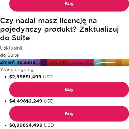
Buy
Czy nadal masz licencję na
pojedynczy produkt? Zaktualizuj
do Suite
Uaktualnij
do Suite
Zmień na Suite.
Wszystkie 10 produktów.
Yearly ongoing
$2,998
$1,499
USD
Buy
$4,498
$2,249
USD
Buy
$8,998
$4,499
USD