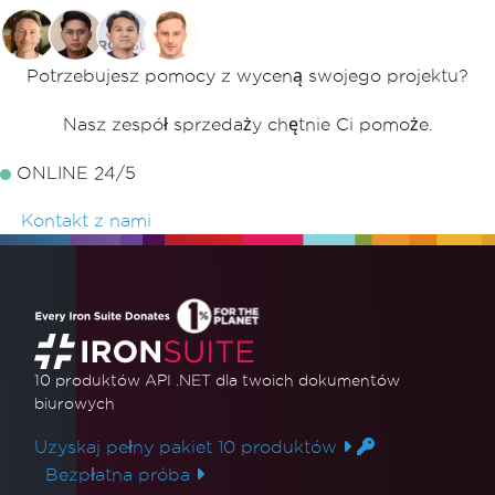
Potrzebujesz pomocy z wyceną swojego projektu?
Nasz zespół sprzedaży chętnie Ci pomoże.
ONLINE 24/5
Kontakt z nami
10 produktów API .NET
dla twoich dokumentów
biurowych
Uzyskaj pełny pakiet 10 produktów
Bezpłatna próba