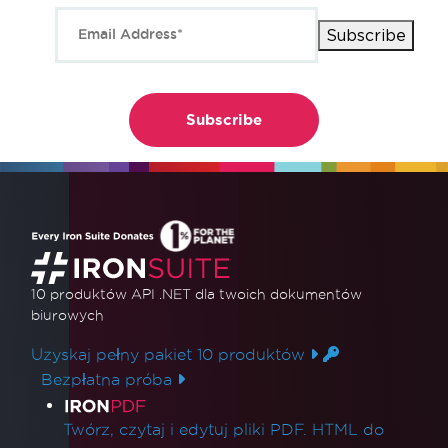
Subscribe
10 produktów API .NET
dla twoich dokumentów
biurowych
Uzyskaj pełny pakiet 10 produktów
Bezpłatna próba
Linki do produktów
Twórz, czytaj i edytuj pliki PDF. HTML do