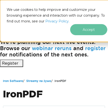
IRONSOFTWARE
We use cookies to help improve and customize your
Przejdź do treści stopki
browsing experience and interaction with our company. To
find out more, see our
Privacy Policy.
Accept
Thursday, 13 August 2026
We're planning our next live events.
Browse our
webinar reruns
and
register
for notifications of the next ones.
Register
Iron Software
Streamy na żywo
IronPDF
IronPDF