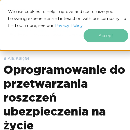
IRONSOFTWARE
We use cookies to help improve and customize your
Przejdź do treści stopki
browsing experience and interaction with our company. To
find out more, see our
Privacy Policy.
Iron Software
Klienci
Białe Księgi
Przetwarzanie roszczen ubezpieczeniowych
Accept
BIAłE KSIęGI
Oprogramowanie do
przetwarzania
roszczeń
ubezpieczenia na
życie