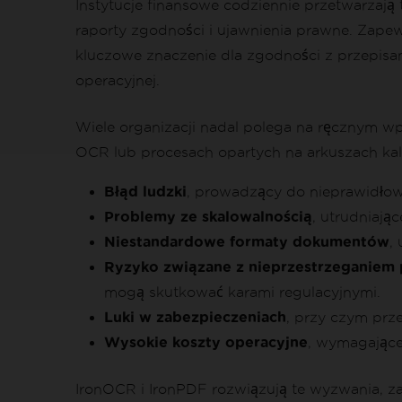
Instytucje finansowe codziennie przetwarzają
raporty zgodności i ujawnienia prawne. Zapewn
kluczowe znaczenie dla zgodności z przepisa
operacyjnej.
Wiele organizacji nadal polega na ręcznym w
OCR lub procesach opartych na arkuszach kalk
Błąd ludzki
, prowadzący do nieprawidłowe
Problemy ze skalowalnością
, utrudniają
Niestandardowe formaty dokumentów
,
Ryzyko związane z nieprzestrzeganiem
mogą skutkować karami regulacyjnymi.
Luki w zabezpieczeniach
, przy czym prz
Wysokie koszty operacyjne
, wymagające
IronOCR i IronPDF rozwiązują te wyzwania, z