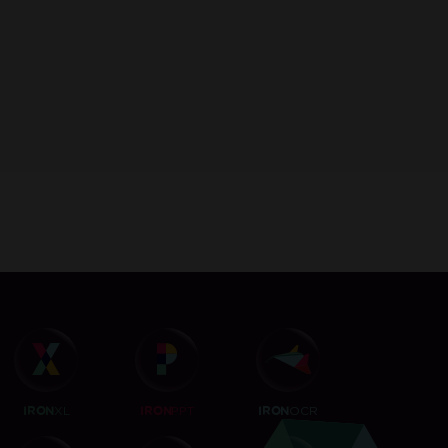
darmowy
30-dniowy Klucz
e sent to this address
XL
PPT
OCR
IRON
IRON
IRON