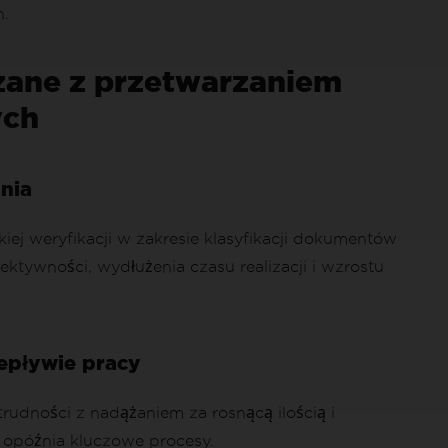
h.
ane z przetwarzaniem
ych
nia
iej weryfikacji w zakresie klasyfikacji dokumentów
ktywności, wydłużenia czasu realizacji i wzrostu
zepływie pracy
rudności z nadążaniem za rosnącą ilością i
opóźnia kluczowe procesy.