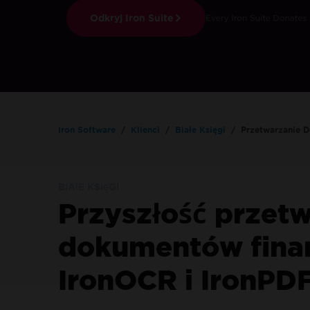
Odkryj Iron Suite
Iron Software
Klienci
Białe Księgi
Przetwarzanie 
BIAłE KSIęGI
Przyszłość przet
Online 24/5
dokumentów fina
Potrzebujesz pomocy?
Nasz zespół sprzedaży z
przyjemnością Ci pomoże.
IronOCR i IronPD
Wypróbuj Testu Enterprise