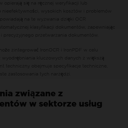
pierają się na ręcznej weryfikacji lub
do nieefektywności, wysokich kosztów i problemów
dpowiadają na te wyzwania dzięki OCR
omatycznej klasyfikacji dokumentów, zapewniając
 i precyzyjnego przetwarzania dokumentów.
 może zintegrować IronOCR i IronPDF w celu
z wyodrębniania kluczowych danych z większą
nt techniczny obejmuje specyfikacje techniczne,
ste zastosowania tych narzędzi.
ia związane z
ntów w sektorze usług