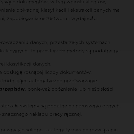
 tysiące dokumentów, w tym wnioski klientów,
ienie dokładnej klasyfikacji i ekstrakcji danych ma
mi, zapobiegania oszustwom i wydajności
prowadzaniu danych, przestarzałych systemach
ulacyjnych. Te przestarzałe metody są podatne na:
j klasyfikacji danych.
ce obsługę rosnącej liczby dokumentów.
 utrudniające automatyczne przetwarzanie.
 przepisów
, ponieważ opóźnienia lub nieścisłości
estarzałe systemy są podatne na naruszenia danych.
 znacznego nakładu pracy ręcznej.
apewniając solidne, zautomatyzowane rozwiązanie