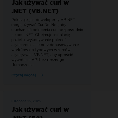
Jak używać curl w
.NET (VB.NET)
Pokazuje, jak deweloperzy VB.NET
mogą używać CurlDotNet, aby
uruchamiać polecenia curl bezpośrednio
z kodu .NET. Obejmuje instalację
pakietu, wykonywanie poleceń
asynchronicznie oraz dopasowywanie
workflow do typowych wzorców
async/await VB.NET, aby uprościć
wywołania API bez ręcznego
tłumaczenia.
Czytaj więcej
listopada 15, 2025
Jak używać curl w
.NET (F#)