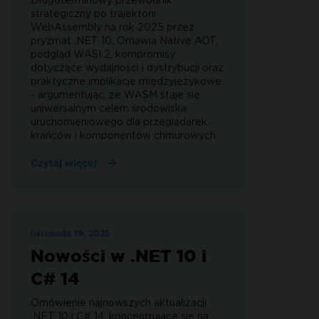
Długoterminowy przewodnik
strategiczny po trajektorii
WebAssembly na rok 2025 przez
pryzmat .NET 10. Omawia Native AOT,
podgląd WASI 2, kompromisy
dotyczące wydajności i dystrybucji oraz
praktyczne implikacje międzyjęzykowe
- argumentując, że WASM staje się
uniwersalnym celem środowiska
uruchomieniowego dla przeglądarek,
krańców i komponentów chmurowych.
Czytaj więcej
listopada 19, 2025
Nowości w .NET 10 i
C# 14
Omówienie najnowszych aktualizacji
.NET 10 i C# 14, koncentrujące się na