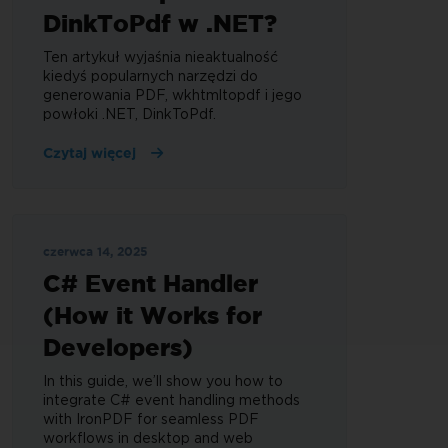
DinkToPdf w .NET?
Ten artykuł wyjaśnia nieaktualność
kiedyś popularnych narzędzi do
generowania PDF, wkhtmltopdf i jego
powłoki .NET, DinkToPdf.
Czytaj więcej
czerwca 14, 2025
C# Event Handler
(How it Works for
Developers)
In this guide, we’ll show you how to
integrate C# event handling methods
with IronPDF for seamless PDF
workflows in desktop and web