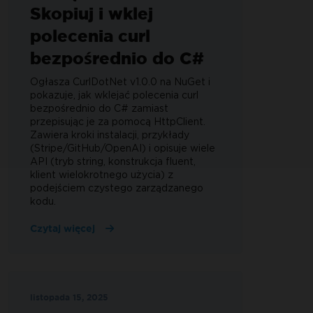
Skopiuj i wklej
polecenia curl
bezpośrednio do C#
Ogłasza CurlDotNet v1.0.0 na NuGet i
pokazuje, jak wklejać polecenia curl
bezpośrednio do C# zamiast
przepisując je za pomocą HttpClient.
Zawiera kroki instalacji, przykłady
(Stripe/GitHub/OpenAI) i opisuje wiele
API (tryb string, konstrukcja fluent,
klient wielokrotnego użycia) z
podejściem czystego zarządzanego
kodu.
Czytaj więcej
listopada 15, 2025