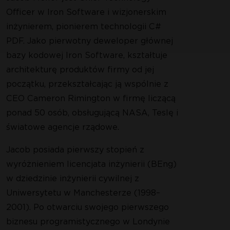
Nie wymaga karty kredytowej ani tworzenia konta
B
Officer w Iron Software i wizjonerskim
ograniczeń. 100% dostępności. Bez karty kredytowej.
inżynierem, pionierem technologii C#
PDF. Jako pierwotny deweloper głównej
bazy kodowej Iron Software, kształtuje
architekturę produktów firmy od jej
początku, przekształcając ją wspólnie z
CEO Cameron Rimington w firmę liczącą
ponad 50 osób, obsługującą NASA, Teslę i
światowe agencje rządowe.
Jacob posiada pierwszy stopień z
wyróżnieniem licencjata inżynierii (BEng)
Dołącz do Milionów Inżynierów, k
w dziedzinie inżynierii cywilnej z
wypróbowali IronPDF
Uniwersytetu w Manchesterze (1998–
2001). Po otwarciu swojego pierwszego
biznesu programistycznego w Londynie