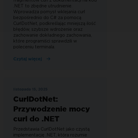
fragmentów curl z dokumentacji na kod
.NET to zbędne utrudnienie.
Wprowadza pomysł wklejania curl
bezpośrednio do C# za pomocą
CurlDotNet, podkreślając mniejszą ilość
błędów, szybsze wdrożenie oraz
zachowanie dokładnego zachowania,
które programiści sprawdzili w
poleceniu terminala.
Czytaj więcej
listopada 15, 2025
CurlDotNet:
Przywodzenie mocy
curl do .NET
Przedstawia CurlDotNet jako czystą
implementację .NET, która rozumie