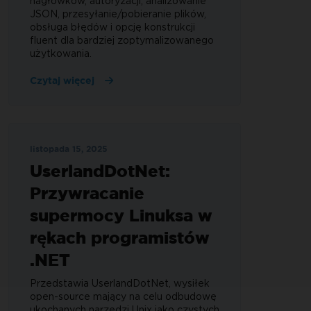
nagłówków, autoryzacji, analizowanie
JSON, przesyłanie/pobieranie plików,
obsługa błędów i opcję konstrukcji
fluent dla bardziej zoptymalizowanego
użytkowania.
Czytaj więcej
listopada 15, 2025
UserlandDotNet:
Przywracanie
supermocy Linuksa w
rękach programistów
.NET
Przedstawia UserlandDotNet, wysiłek
open-source mający na celu odbudowę
ukochanych narzędzi Unix jako czystych