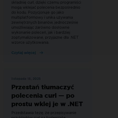
składnię curl, dzięki czemu programiści
mogą wklejać polecenia bezpośrednio
do kodu. Pozycjonuje go jako
multiplatformowy i unika używania
zewnętrznych binariów, jednocześnie
umożliwiając zarówno dosłowne
wykonanie poleceń, jak i bardziej
zoptymalizowane, przyjazne dla .NET
wzorce użytkowania.
Czytaj więcej
listopada 15, 2025
Przestań tłumaczyć
polecenia curl — po
prostu wklej je w .NET
Przedstawia tezę, że przepisywanie
przykładów curl na boilerplate