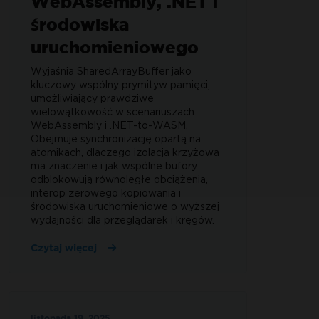
WebAssembly, .NET i
środowiska
uruchomieniowego
Wyjaśnia SharedArrayBuffer jako
kluczowy wspólny prymityw pamięci,
umożliwiający prawdziwe
wielowątkowość w scenariuszach
WebAssembly i .NET-to-WASM.
Obejmuje synchronizację opartą na
atomikach, dlaczego izolacja krzyżowa
ma znaczenie i jak wspólne bufory
odblokowują równoległe obciążenia,
interop zerowego kopiowania i
środowiska uruchomieniowe o wyższej
wydajności dla przeglądarek i kręgów.
Czytaj więcej
listopada 19, 2025