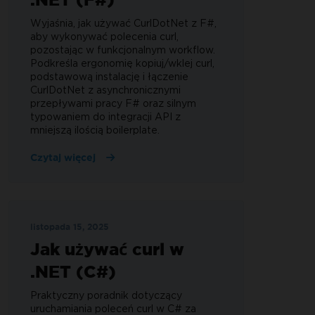
Wyjaśnia, jak używać CurlDotNet z F#,
aby wykonywać polecenia curl,
pozostając w funkcjonalnym workflow.
Podkreśla ergonomię kopiuj/wklej curl,
podstawową instalację i łączenie
CurlDotNet z asynchronicznymi
przepływami pracy F# oraz silnym
typowaniem do integracji API z
mniejszą ilością boilerplate.
Czytaj więcej
listopada 15, 2025
Jak używać curl w
.NET (C#)
Praktyczny poradnik dotyczący
uruchamiania poleceń curl w C# za