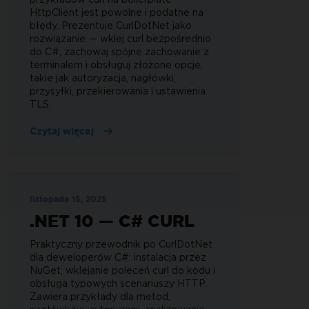
HttpClient jest powolne i podatne na
błędy. Prezentuje CurlDotNet jako
rozwiązanie — wklej curl bezpośrednio
do C#, zachowaj spójne zachowanie z
terminalem i obsługuj złożone opcje,
takie jak autoryzacja, nagłówki,
przysyłki, przekierowania i ustawienia
TLS.
Czytaj więcej
listopada 15, 2025
.NET 10 — C# CURL
Praktyczny przewodnik po CurlDotNet
dla deweloperów C#: instalacja przez
NuGet, wklejanie poleceń curl do kodu i
obsługa typowych scenariuszy HTTP.
Zawiera przykłady dla metod,