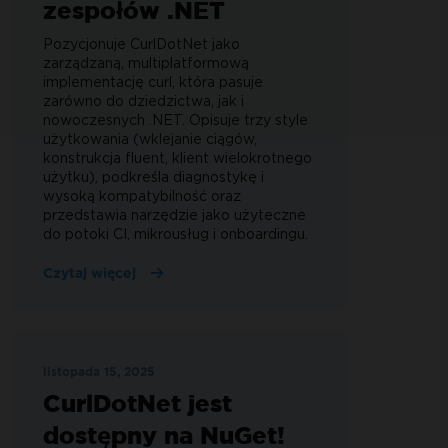
zespołów .NET
Pozycjonuje CurlDotNet jako
zarządzaną, multiplatformową
implementację curl, która pasuje
zarówno do dziedzictwa, jak i
nowoczesnych .NET. Opisuje trzy style
użytkowania (wklejanie ciągów,
konstrukcja fluent, klient wielokrotnego
użytku), podkreśla diagnostykę i
wysoką kompatybilność oraz
przedstawia narzędzie jako użyteczne
do potoki CI, mikrousług i onboardingu.
Czytaj więcej
listopada 15, 2025
CurlDotNet jest
dostępny na NuGet!