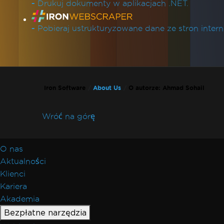
-
Drukuj dokumenty w aplikacjach .NET.
-
Pobieraj ustrukturyzowane dane ze stron inter
Iron Software
About Us
O autorze: Ahmad Sohail
Wróć na górę
O nas
Aktualności
Klienci
Kariera
Akademia
Bezpłatne narzędzia