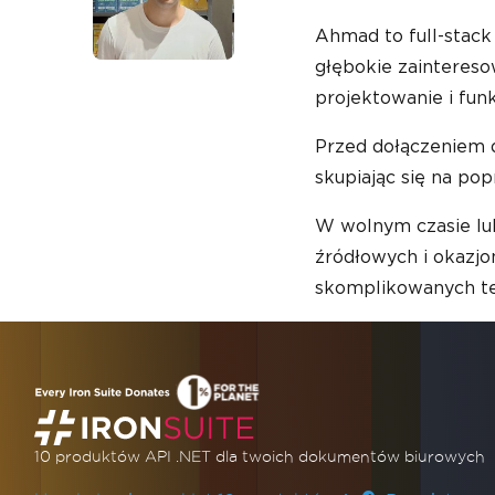
Ahmad to full-stac
głębokie zaintereso
Ahmad Sohail
projektowanie i funk
Przed dołączeniem d
skupiając się na po
W wolnym czasie lu
źródłowych i okazjo
skomplikowanych t
10 produktów API .NET
dla twoich dokumentów biurowych