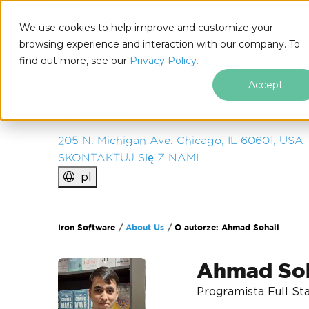
IRON
SOFTWARE
We use cookies to help improve and customize your
PRODUKTY
browsing experience and interaction with our company. To
find out more, see our
ENTERPRISE
Privacy Policy.
ROZWIĄZANIA
Accept
ZASOBY
O NAS
205 N. Michigan Ave. Chicago, IL 60601, USA
SKONTAKTUJ SIę Z NAMI
pl
Przejdź do treści stopki
Iron Software
About Us
O autorze: Ahmad Sohail
Ahmad Soh
Programista Full St