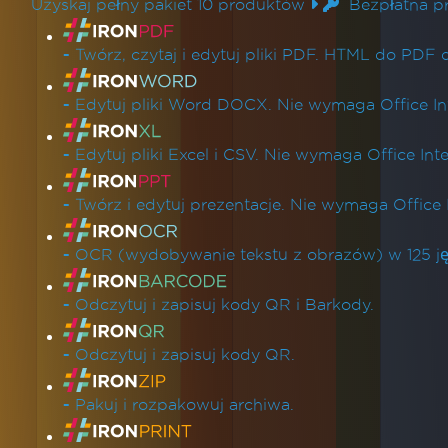
Uzyskaj pełny pakiet 10 produktów
Bezpłatna p
Linki do produktów
-
Twórz, czytaj i edytuj pliki PDF. HTML do PDF d
-
Edytuj pliki Word DOCX. Nie wymaga Office In
-
Edytuj pliki Excel i CSV. Nie wymaga Office Int
-
Twórz i edytuj prezentacje. Nie wymaga Office 
-
OCR (wydobywanie tekstu z obrazów) w 125 ję
-
Odczytuj i zapisuj kody QR i Barkody.
-
Odczytuj i zapisuj kody QR.
-
Pakuj i rozpakowuj archiwa.