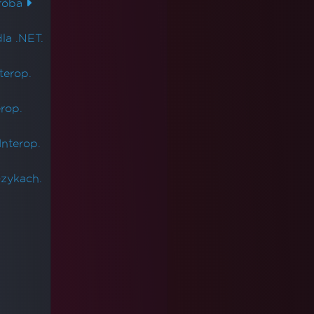
róba
la .NET.
terop.
erop.
Interop.
zykach.