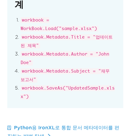
계
workbook =
WorkBook.Load("sample.xlsx")
workbook.Metadata.Title = "업데이트
된 제목"
workbook.Metadata.Author = "John
Doe"
workbook.Metadata.Subject = "재무
보고서"
workbook.SaveAs("UpdatedSample.xls
x")
Python용 IronXL로 통합 문서 메타데이터를 편