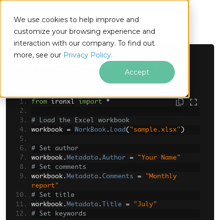
IRONSOFTWARE
We use cookies to help improve and
푸터 콘텐츠로 바로가기
customize your browsing experience and
interaction with our company. To find out
more, see our
Privacy Policy.
Python에서 Excel 메타데이터 편집
Accept
from
 ironxl 
import
*
# Load the Excel workbook
workbook 
=
WorkBook
.
Load
(
"sample.xlsx"
)
# Set author
workbook
.
Metadata
.
Author
=
"Your Name"
# Set comments
workbook
.
Metadata
.
Comments
=
"Monthly 
report"
# Set title
workbook
.
Metadata
.
Title
=
"July"
# Set keywords