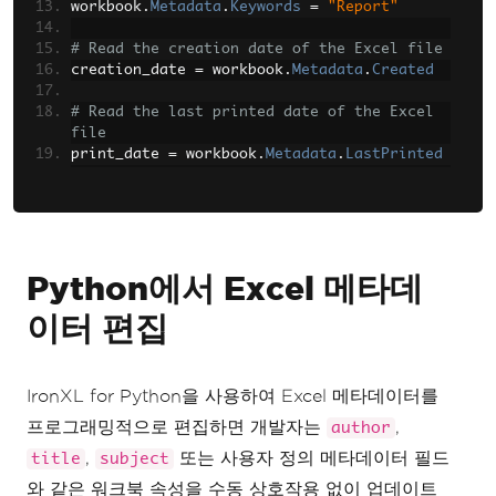
workbook
.
Metadata
.
Keywords
=
"Report"
# Read the creation date of the Excel file
creation_date 
=
 workbook
.
Metadata
.
Created
# Read the last printed date of the Excel 
file
print_date 
=
 workbook
.
Metadata
.
LastPrinted
# Save the workbook with edited metadata
workbook
.
SaveAs
(
"editedMetadata.xlsx"
)
Python에서 Excel 메타데
이터 편집
IronXL for Python을 사용하여 Excel 메타데이터를
프로그래밍적으로 편집하면 개발자는
,
author
,
또는 사용자 정의 메타데이터 필드
title
subject
와 같은 워크북 속성을 수동 상호작용 없이 업데이트