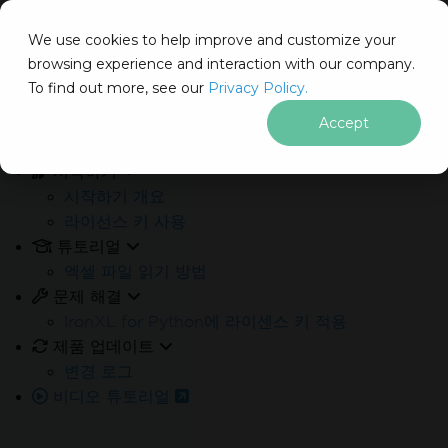
IRONSOFTWARE
We use cookies to help improve and customize your
푸터 콘텐츠로 바로가기
browsing experience and interaction with our company.
Docs
To find out more, see our
Privacy Policy.
무료
30일 체험 키
를 즉시 받으세요.
이 페이지에서
>
pip install IronXL
Accept
제한 없음. 100% 무제한 이용. 신용카드 불필요.
시작하기
시작하기 개요
라이선스 키 사용
튜토리얼
엑셀 파일 읽기 방법
문제 해결
Your trial license will be sent to this address
IronXL for Python에 라이센스 키 적용
제품 업데이트
변경 로그
비디오 튜토리얼
신용카드나 계정 생성은 필요하지 않습니다.
제한 없음. 1