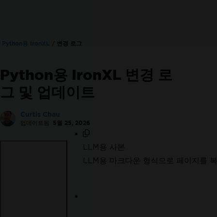
한 이용. 신용카드 불필요.
Python용 IronXL
변경 로그
Python용 IronXL 변경 로
그 및 업데이트
Curtis Chau
업데이트됨:
5월 25, 2026
LLM용 사본
IronPDF를 시도한 수백만 엔지니어
LLM용 마크다운 형식으로 페이지를 
류하세요