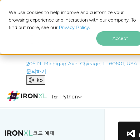
IRON
SOFTWARE
We use cookies to help improve and customize your
제품
browsing experience and interaction with our company. To
find out more, see our
기업
Privacy Policy.
솔루션
Accept
리소스
회사 소개
205 N. Michigan Ave. Chicago, IL 60601, USA
문의하기
ko
Python
for
푸터 콘텐츠로 바로가기
코드 예제