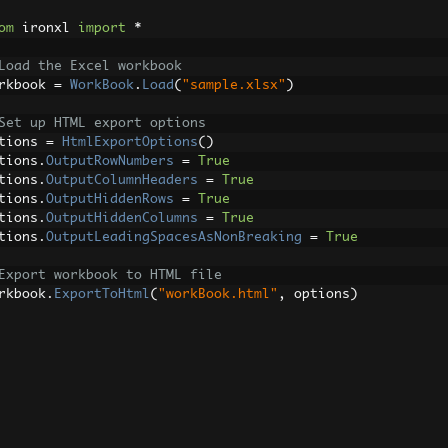
om
 ironxl 
import
*
Load the Excel workbook
rkbook 
=
WorkBook
.
Load
(
"sample.xlsx"
)
Set up HTML export options
tions 
=
HtmlExportOptions
()
tions
.
OutputRowNumbers
=
True
tions
.
OutputColumnHeaders
=
True
tions
.
OutputHiddenRows
=
True
tions
.
OutputHiddenColumns
=
True
tions
.
OutputLeadingSpacesAsNonBreaking
=
True
Export workbook to HTML file
rkbook
.
ExportToHtml
(
"workBook.html"
,
 options
)