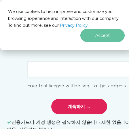
IRONSOFTWARE
We use cookies to help improve and customize your
푸터 콘텐츠로 바로가기
browsing experience and interaction with our company.
Iron Software
Iron Software 뉴스
회사 소식
2022 연말 정리
To find out more, see our
Privacy Policy.
무료
30일 체험 키
를 즉시 받으세요.
Accept
제한 없음. 100% 무제한 이용. 신용카드 불필요.
회사 소식
Iron Software, 첫
오픈 소스 제품 출
시
Your trial license will be sent to this address
업데이트됨:
6월 28, 2026
LLM용 사본
신용카드나 계정 생성은 필요하지 않습니다.
제한 없음. 1
LLM용 마크다운 형식으로 페이지를