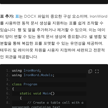
// Adding italic text
        paragraph
.
AddTextRun
(
new
TextR
un
(
"An example in italic."
,
new
TextSt
표 추가:
표
는 DOCX 파일의 중요한 구성 요소이며, IronWord
yle
{
IsItalic
=
true
}));
를 사용하면 동적 문서 생성을 지원하는 표를 쉽게 조작할 수
// Adding bold text
있습니다. 행 및 열을 추가하거나 제거할 수 있으며, 이는 데이
        paragraph
.
AddTextRun
(
new
TextR
터 양이 변할 수 있는 동적 문서 생성에 중요합니다. 셀 병합 및
un
(
"An example in bold."
,
new
TextStyl
e
{
IsBold
=
true
}));
분할을 통해 복잡한 표를 포맷할 수 있는 유연성을 제공하며,
테두리 및 레이아웃 차원을 사용자 지정하여 세련되고 전문적
// Add paragraph to the docume
nt and export docx
인 외관을 제공합니다.
        doc
.
AddParagraph
(
paragraph
);
        doc
.
SaveAs
(
"newdocument.doc
x"
);
using 
IronWord
;
}
using 
IronWord
.
Models
;
}
class
Program
{
static
void
Main
()
{
// Create a table cell with a 
paragraph containing text