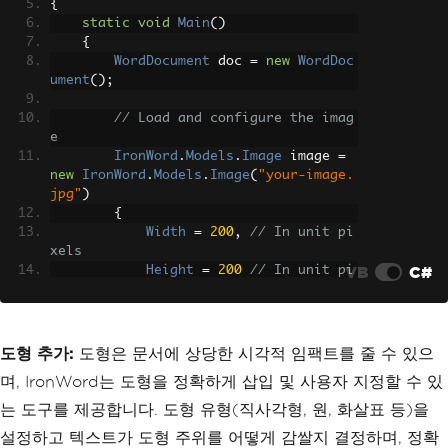
{
static
void
Main
()
{
WordDocument
 doc 
=
new
WordDoc
ument
();
// Load and configure the imag
e
IronWord
.
Models
.
Image
 image 
=
new
IronWord
.
Models
.
Image
(
"your-image.
jpg"
)
{
Width
=
200
,
// In unit pi
xels
VB
C#
Height
=
200
// In unit pi
xels
};
// Create paragraph, add imag
도형 추가:
도형은 문서에 상당한 시각적 임팩트를 줄 수 있으
e, add paragraph to document, and expo
며, IronWord는 도형을 정확하게 삽입 및 사용자 지정할 수 있
rt
Paragraph
 paragraph 
=
new
Para
는 도구를 제공합니다. 도형 유형(직사각형, 원, 화살표 등)을
graph
();
설정하고 텍스트가 도형 주위를 어떻게 감쌀지 결정하며, 정확
        paragraph
.
AddImage
(
image
);