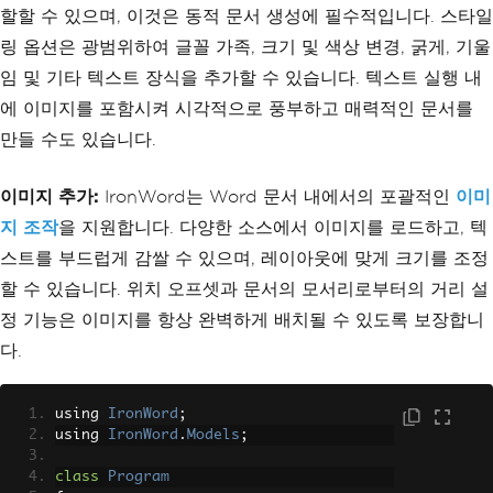
BottomBorder
=
 borderStyl
할할 수 있으며, 이것은 동적 문서 생성에 필수적입니다. 스타일
e
,
링 옵션은 광범위하여 글꼴 가족, 크기 및 색상 변경, 굵게, 기울
LeftBorder
=
 borderStyle
};
임 및 기타 텍스트 장식을 추가할 수 있습니다. 텍스트 실행 내
에 이미지를 포함시켜 시각적으로 풍부하고 매력적인 문서를
// Create a table row and add 
the same cell twice
만들 수도 있습니다.
TableRow
 row 
=
new
TableRow
();
        row
.
AddCell
(
cell
);
이미지 추가:
IronWord는 Word 문서 내에서의 포괄적인
        row
.
AddCell
(
cell
);
이미
지 조작
을 지원합니다. 다양한 소스에서 이미지를 로드하고, 텍
// Create a table, add the ro
스트를 부드럽게 감쌀 수 있으며, 레이아웃에 맞게 크기를 조정
w, then create and export the Word doc
ument
할 수 있습니다. 위치 오프셋과 문서의 모서리로부터의 거리 설
Table
 table 
=
new
Table
();
정 기능은 이미지를 항상 완벽하게 배치될 수 있도록 보장합니
        table
.
AddRow
(
row
);
WordDocument
 doc 
=
new
WordDoc
다.
ument
(
table
);
        doc
.
SaveAs
(
"Document.docx"
);
}
using 
IronWord
;
}
using 
IronWord
.
Models
;
class
Program