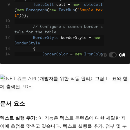
TableCell
 cell 
=
new
TableCell
(
new
Paragraph
(
new
TextRun
(
"Sample tex
t"
)));
// Configure a common border s
tyle for the table
BorderStyle
 borderStyle 
=
new
BorderStyle
{
VB
C#
BorderColor
=
new
IronColo
r
(
IronSoftware
.
Drawing
.
Color
.
Black
),
BorderValue
=
IronWord
.
Mod
els
.
Enums
.
BorderValues
.
Thick
,
BorderSize
=
5
};
// Apply the border style to t
he cell
문서 요소
        cell
.
Borders
=
new
TableBorder
s
{
텍스트 실행 추가:
이 기능은 텍스트 콘텐츠에 대한 세밀한 제
TopBorder
=
 borderStyle
,
어에 초점을 맞추고 있습니다. 텍스트 실행을 추가, 첨부 및 분
RightBorder
=
 borderStyle
,