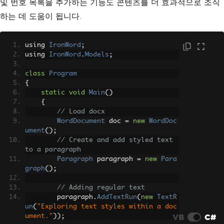
및 번호 목록을 추가하는 기능도 콘텐츠를 더 효과적으로 조직
하는 데 도움이 됩니다.
using 
IronWord
;
using 
IronWord
.
Models
;
class
Program
{
static
void
Main
()
{
// Load docx
WordDocument
 doc 
=
new
WordDoc
ument
();
// Create and add styled text 
to a paragraph
Paragraph
 paragraph 
=
new
Para
graph
();
// Adding regular text
        paragraph
.
AddTextRun
(
new
TextR
un
(
"Exploring text styles within a doc
VB
C#
ument."
));