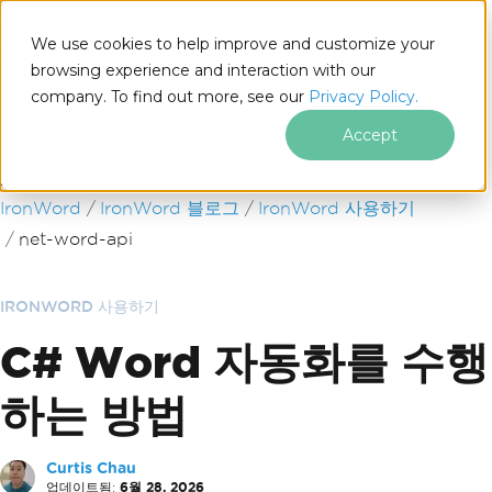
We use cookies to help improve and customize your
browsing experience and interaction with our
company. To find out more, see our
Privacy Policy.
for
.NET
Accept
푸터 콘텐츠로 바로가기
IronWord
IronWord 블로그
IronWord 사용하기
net-word-api
IRONWORD 사용하기
C# Word 자동화를 수행
하는 방법
Curtis Chau
업데이트됨:
6월 28, 2026