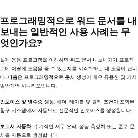
Text
 endText 
=
new
Text
(
", exceeding p
rojections by 15%."
);
프로그래밍적으로 워드 문서를 내
contentParagraph
.
AddChild
(
normalText
);
contentParagraph
.
AddChild
(
emphasizedTe
보내는 일반적인 사용 사례는 무
xt
);
contentParagraph
.
AddChild
(
endText
);
엇인가요?
doc
.
AddChild
(
contentParagraph
);
// Save the formatted document
실제 응용 프로그램을 이해하면 워드 문서 내보내기가 프로젝
doc
.
SaveAs
(
"quarterly_report.docx"
);
트에 어떻게 도움을 줄 수 있는지를 시각화하는 데 도움이 됩니
다. 다음은 프로그래밍적으로 문서 생성이 매우 유용한 몇 가지
일반적인 시나리오입니다:
인보이스 및 영수증 생성
: 헤더, 테이블 및 결제 조건이 포함된
청구 시스템에서 자동으로 전문적인 인보이스를 생성합니다.
보고서 자동화
: 주기적인 재무 요약, 성능 측정치 또는 준수 문
서를 자동으로 생성합니다.