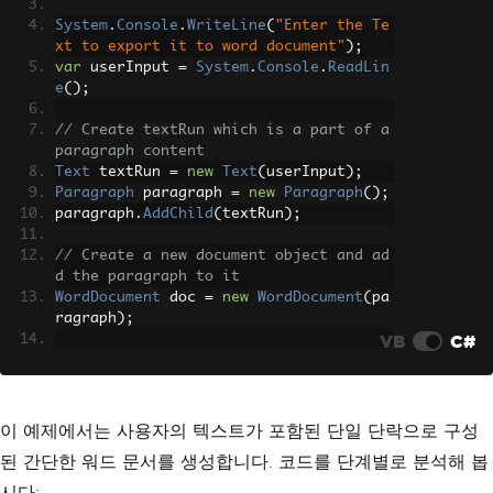
System
.
Console
.
WriteLine
(
"Enter the Te
xt to export it to word document"
);
var
 userInput 
=
System
.
Console
.
ReadLin
e
();
// Create textRun which is a part of a 
paragraph content
Text
 textRun 
=
new
Text
(
userInput
);
Paragraph
 paragraph 
=
new
Paragraph
();
paragraph
.
AddChild
(
textRun
);
// Create a new document object and ad
d the paragraph to it
WordDocument
 doc 
=
new
WordDocument
(
pa
ragraph
);
VB
C#
// Export document to "document.docx" 
file
doc
.
SaveAs
(
"document.docx"
);
이 예제에서는 사용자의 텍스트가 포함된 단일 단락으로 구성
된 간단한 워드 문서를 생성합니다. 코드를 단계별로 분석해 봅
시다: