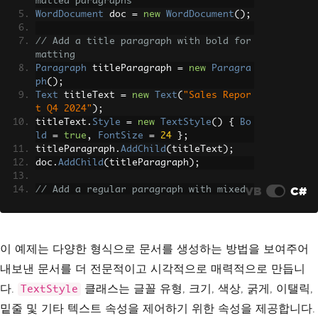
matted paragraphs
WordDocument
 doc 
=
new
WordDocument
();
// Add a title paragraph with bold for
matting
Paragraph
 titleParagraph 
=
new
Paragra
ph
();
Text
 titleText 
=
new
Text
(
"Sales Repor
t Q4 2024"
);
titleText
.
Style
=
new
TextStyle
()
{
Bo
ld
=
true
,
FontSize
=
24
};
titleParagraph
.
AddChild
(
titleText
);
doc
.
AddChild
(
titleParagraph
);
VB
C#
// Add a regular paragraph with mixed 
formatting
Paragraph
 contentParagraph 
=
new
Parag
raph
();
Text
 normalText 
=
new
Text
(
"Total reve
이 예제는 다양한 형식으로 문서를 생성하는 방법을 보여주어
nue for Q4 was "
);
내보낸 문서를 더 전문적이고 시각적으로 매력적으로 만듭니
Text
 emphasizedText 
=
new
Text
(
"$1.2 m
illion"
);
다.
클래스는 글꼴 유형, 크기, 색상, 굵게, 이탤릭,
TextStyle
emphasizedText
.
Style
=
new
TextStyle
()
밑줄 및 기타 텍스트 속성을 제어하기 위한 속성을 제공합니다.
{
Bold
=
true
,
Italic
=
true
};