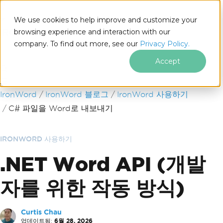
We use cookies to help improve and customize your
browsing experience and interaction with our
company. To find out more, see our
Privacy Policy.
for
.NET
Accept
푸터 콘텐츠로 바로가기
IronWord
IronWord 블로그
IronWord 사용하기
C# 파일을 Word로 내보내기
IRONWORD 사용하기
.NET Word API (개발
자를 위한 작동 방식)
Curtis Chau
업데이트됨:
6월 28, 2026