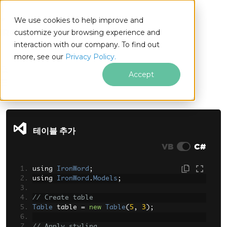
We use cookies to help improve and
customize your browsing experience and
interaction with our company. To find out
for
more, see our
Privacy Policy.
.NET
Accept
푸터 콘텐츠로 바로가기
테이블 추가
VB
C#
using 
IronWord
;
using 
IronWord
.
Models
;
// Create table
Table
 table 
=
new
Table
(
5
,
3
);
// Apply styling