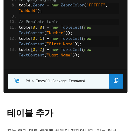
table
.
Zebra
=
new
ZebraColor
(
"FFFFFF"
,
"dddddd"
);
// Populate table
table
[
0
,
0
]
=
new
TableCell
(
new
TextContent
(
"Number"
));
table
[
0
,
1
]
=
new
TableCell
(
new
TextContent
(
"First Name"
));
table
[
0
,
2
]
=
new
TableCell
(
new
TextContent
(
"Last Name"
));
for
(
int
 i 
=
1
;
 i 
<
 table
.
Rows
.
Count
;
 i
++)
{
    table
[
i
,
0
].
AddChild
(
new
TextContent
(
$
"{i}"
));
Install-Package IronWord
    table
[
i
,
1
].
AddChild
(
new
TextContent
(
$
"---"
));
    table
[
i
,
2
].
AddChild
(
new
TextContent
(
$
"---"
));
}
테이블 추가
// Create new Word document from the table
WordDocument
 doc 
=
new
WordDocument
(
table
);
표는 행과 열로 배열된 셀들의 격자입니다. 이는 정보