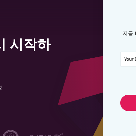
지금
시 시작하
Your 
성