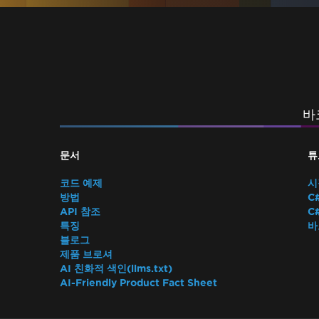
바
문서
튜
코드 예제
시
방법
C
API 참조
C
특징
바
블로그
제품 브로셔
AI 친화적 색인(llms.txt)
AI-Friendly Product Fact Sheet