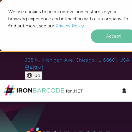
IRON
SOFTWARE
We use cookies to help improve and customize your
제품
browsing experience and interaction with our company. To
find out more, see our
기업
Privacy Policy.
솔루션
Accept
리소스
회사 소개
205 N. Michigan Ave. Chicago, IL 60601, USA
문의하기
ko
홈
푸터 콘텐츠로 바로가기