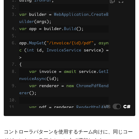
using 
IronPdf
;
var
 builder 
=
WebApplication
.
CreateB
uilder
(
args
);
var
 app 
=
 builder
.
Build
();
app
.
MapGet
(
"/invoice/{id}/pdf"
,
asyn
c
(
int
 id
,
InvoiceService
 service
)
=
>
{
var
 invoice 
=
await
 service
.
GetI
nvoiceAsync
(
id
);
var
 renderer 
=
new
ChromePdfRend
erer
();
VB
C#
var
 pdf 
=
 renderer
.
RenderHtmlAsP
df
(
invoice
.
ToHtml
());
return
Results
.
File
(
pdf
.
BinaryDa
コントローラパターンを使用するチーム向けに、同じコー
ta
,
"application/pdf"
,
 $
"invoice-{i