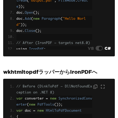
tream
(
"output.pdf"
,
FileMode
.
Creat
e
));
doc
.
Open
();
doc
.
Add
(
new
Paragraph
(
"Hello Worl
d"
));
doc
.
Close
();
// After (IronPDF — targets net8.0)
VB
C#
using 
IronPdf
;
var
 renderer 
=
new
ChromePdfRenderer
();
wkhtmltopdfラッパーからIronPDFへ
var
 pdf 
=
 renderer
.
RenderHtmlAsPdf
(
"
<p>Hello World</p>"
);
pdf
.
SaveAs
(
"output.pdf"
);
// Before (DinkToPdf — DllNotFoundEx
ception on .NET 8)
var
 converter 
=
new
SynchronizedConv
erter
(
new
PdfTools
());
var
 doc 
=
new
HtmlToPdfDocument
{