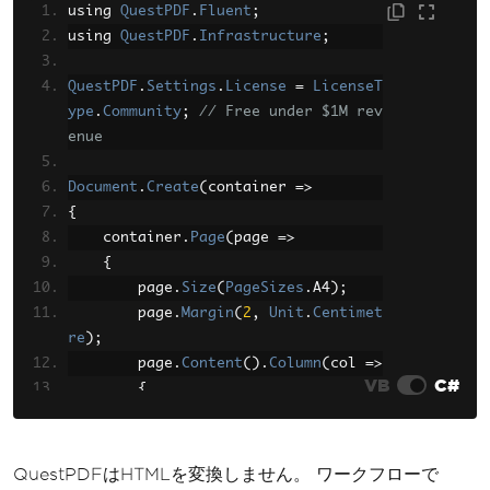
using 
QuestPDF
.
Fluent
;
using 
QuestPDF
.
Infrastructure
;
QuestPDF
.
Settings
.
License
=
LicenseT
ype
.
Community
;
// Free under $1M rev
enue
Document
.
Create
(
container 
=>
{
    container
.
Page
(
page 
=>
{
        page
.
Size
(
PageSizes
.
A4
);
        page
.
Margin
(
2
,
Unit
.
Centimet
re
);
        page
.
Content
().
Column
(
col 
=>
VB
C#
{
            col
.
Item
().
Text
(
"Q4 Repo
rt"
).
FontSize
(
24
).
Bold
();
            col
.
Item
().
Table
(
table 
=
QuestPDFはHTMLを変換しません。 ワークフローで
>