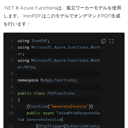
.NET 8 Azure Functionsは、孤立ワーカーモデルを使用
します。 IronPDFはこのモデルでオンデマンドPDF生成
を行います：
using 
IronPdf
;
using 
Microsoft
.
Azure
.
Functions
.
Work
er
;
using 
Microsoft
.
Azure
.
Functions
.
Work
er
.
Http
;
namespace 
MyApp
.
Functions
;
public
class
PdfFunctions
{
[
Function
(
"GenerateInvoice"
)]
public
async
Task
<
HttpResponseDa
ta
>
GenerateInvoice
(
[
HttpTrigger
(
AuthorizationLe