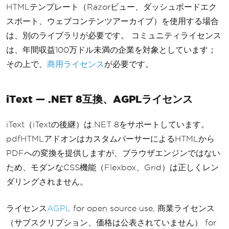
HTMLテンプレート（Razorビュー、ダッシュボードエク
{
スポート、ウェブコンテンツアーカイブ）を使用する場合
                table
.
ColumnsDefinit
は、別のライブラリが必要です。 コミュニティライセンス
ion
(
c 
=>
{
 c
.
RelativeColumn
(
2
);
 c
.
Re
lativeColumn
(
1
);
 c
.
RelativeColumn
は、年間収益100万ドル未満の企業を対象としています；
(
1
);
});
その上で、
商用ライセンス
が必要です。
                table
.
Header
(
h 
=>
{
                    h
.
Cell
().
Text
(
"M
iText — .NET 8互換、AGPLライセンス
etric"
).
Bold
();
                    h
.
Cell
().
Text
(
"V
iText（iTextの後継）は.NET 8をサポートしています。
alue"
).
Bold
();
pdfHTMLアドオンはカスタムパーサーによるHTMLから
                    h
.
Cell
().
Text
(
"C
PDFへの変換を提供しますが、ブラウザエンジンではない
hange"
).
Bold
();
});
ため、モダンなCSS機能（Flexbox、Grid）は正しくレン
                table
.
Cell
().
Text
(
"R
ダリングされません。
evenue"
);
 table
.
Cell
().
Text
(
"$1.2
M"
);
 table
.
Cell
().
Text
(
"+12%"
);
ライセンス
AGPL
for open source use, 商業ライセンス
                table
.
Cell
().
Text
(
"U
（サブスクリプション、価格は公表されていません） for
sers"
);
 table
.
Cell
().
Text
(
"45,230"
);