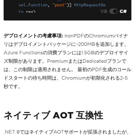
vel
.
Function
,
"post"
)]
HttpRequestDa
VB
C#
ta
 req
)
{
var
 invoice 
=
await
 req
.
Read
FromJsonAsync
<
InvoiceRequest
>();
デプロイメントの考慮事項:
IronPDFのChromiumバイナ
リはデプロイメントパッケージに~200MBを追加します。
var
 renderer 
=
new
ChromePdf
Azure Functionsの消費プランには1.5GBのデプロイサイ
Renderer
();
ズ制限があります。PremiumまたはDedicatedプランで
var
 pdf 
=
 renderer
.
RenderHtm
lAsPdf
(
BuildInvoiceHtml
(
invoice
));
は、この制限は適用されません。 最初のPDF生成のコール
ドスタートの待ち時間は、Chromiumが初期化される2-5
var
 response 
=
 req
.
CreateRes
秒です。
ponse
(
System
.
Net
.
HttpStatusCode
.
OK
);
        response
.
Headers
.
Add
(
"Conten
t-Type"
,
"application/pdf"
);
        response
.
Headers
.
Add
(
"Conten
ネイティブ AOT 互換性
t-Disposition"
,
            $
"attachment; filename=i
nvoice-{invoice.Id}.pdf"
);
.NET 8ではネイティブAOTサポートが拡張されましたが、