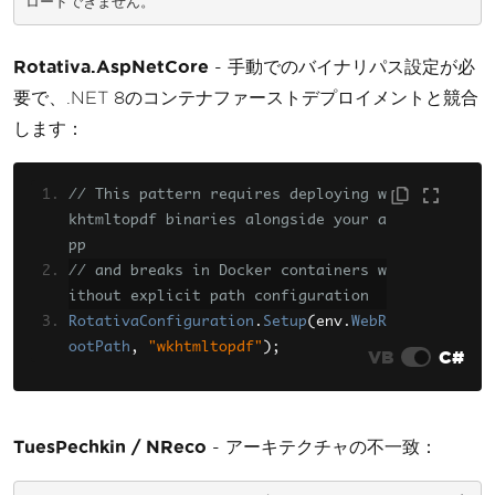
ロードできません。
Rotativa.AspNetCore
- 手動でのバイナリパス設定が必
要で、.NET 8のコンテナファーストデプロイメントと競合
します：
// This pattern requires deploying w
khtmltopdf binaries alongside your a
pp
// and breaks in Docker containers w
ithout explicit path configuration
RotativaConfiguration
.
Setup
(
env
.
WebR
ootPath
,
"wkhtmltopdf"
);
VB
C#
TuesPechkin / NReco
- アーキテクチャの不一致：