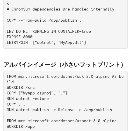
s

# Chromium dependencies are handled internally

COPY --from=build /app/publish .

ENV DOTNET_RUNNING_IN_CONTAINER=true

EXPOSE 8080

ENTRYPOINT ["dotnet", "MyApp.dll"]
アルパインイメージ（小さいフットプリント）
FROM mcr.microsoft.com/dotnet/sdk:8.0-alpine AS bu
ild

WORKDIR /src

COPY ["MyApp.csproj", "."]

RUN dotnet restore

COPY . .

RUN dotnet publish -c Release -o /app/publish

FROM mcr.microsoft.com/dotnet/aspnet:8.0-alpine

WORKDIR /app
