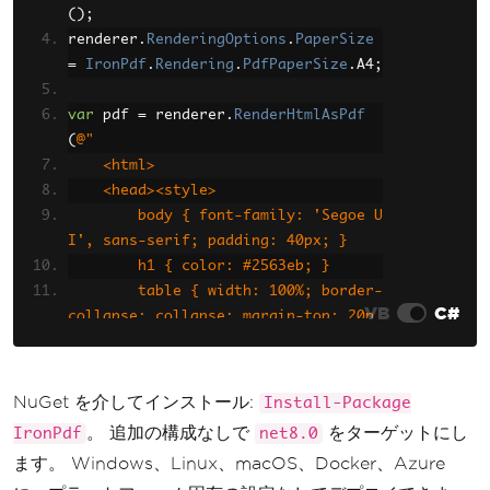
();
renderer
.
RenderingOptions
.
PaperSize
=
IronPdf
.
Rendering
.
PdfPaperSize
.
A4
;
var
 pdf 
=
 renderer
.
RenderHtmlAsPdf
(
@"
    <html>
    <head><style>
        body { font-family: 'Segoe U
I', sans-serif; padding: 40px; }
        h1 { color: #2563eb; }
        table { width: 100%; border-
VB
C#
collapse: collapse; margin-top: 20p
x; }
        th { background: #2563eb; co
lor: white; padding: 12px; text-alig
NuGet を介してインストール:
Install-Package
n: left; }
。 追加の構成なしで
をターゲットにし
IronPdf
net8.0
        td { padding: 10px; border-b
ます。 Windows、Linux、macOS、Docker、Azure
ottom: 1px solid #e5e7eb; }