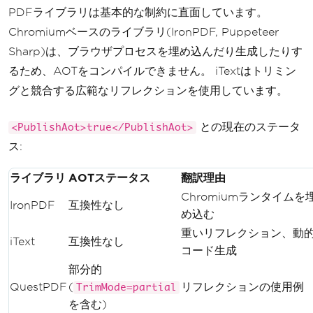
await
 response
.
Body
.
WriteAsy
PDFライブラリは基本的な制約に直面しています。
nc
(
pdf
.
BinaryData
);
Chromiumベースのライブラリ(IronPDF, Puppeteer
Sharp)は、ブラウザプロセスを埋め込んだり生成したりす
return
 response
;
}
るため、AOTをコンパイルできません。 iTextはトリミン
グと競合する広範なリフレクションを使用しています。
private
string
BuildInvoiceHtml
(
InvoiceRequest
 invoice
)
との現在のステータ
<PublishAot>true</PublishAot>
{
ス:
return
 $@
"<
html
><
body
>
<h1>
Invoice
#{invoice.I
ライブラリ
AOTステータス
翻訳理由
d}</h1>
Chromiumランタイムを
<p>
Amount
:
 $
{
invoice
.
Amo
IronPDF
互換性なし
め込む
unt
:
F2
}</
p
>
</
body
></
html
>
";
重いリフレクション、動
iText
互換性なし
}
コード生成
}
部分的
QuestPDF
(
リフレクションの使用例
TrimMode=partial
public
 record 
InvoiceRequest
(
string
を含む)
Id
,
decimal
Amount
);