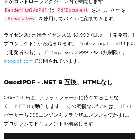
ドがコントローラアクション内で機能します —
d}.pdf"
);
は
を返し、それを
RenderHtmlAsPdf
PdfDocument
});
を使用してバイトに変換できます。
.BinaryData
app
.
Run
();
ライセンス:
永続ライセンスは $2,998 (Lite — 1 開発者、1
プロジェクト) から始まります。 Professional：1,499ドル
（開発者10名）。 Enterprise：2,999ドル（無制限）。
ironpdf.com
で公開されています。
QuestPDF - .NET 8 互換、HTMLなし
QuestPDFは、プラットフォームに依存することな
く、.NET 8で動作します。 その流暢なC# APIは、HTML
パーサーもCSSエンジンもブラウザエンジンも使わずに、
プログラムでドキュメントを構築します：