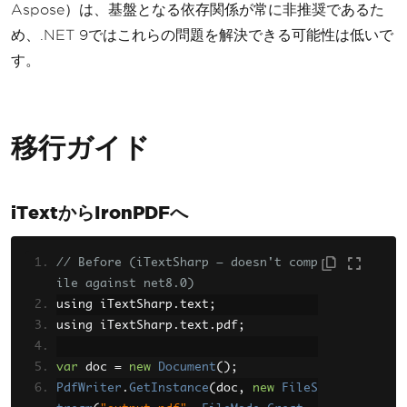
Aspose）は、基盤となる依存関係が常に非推奨であるた
め、.NET 9ではこれらの問題を解決できる可能性は低いで
す。
移行ガイド
iTextからIronPDFへ
// Before (iTextSharp — doesn't comp
ile against net8.0)
using iTextSharp
.
text
;
using iTextSharp
.
text
.
pdf
;
var
 doc 
=
new
Document
();
PdfWriter
.
GetInstance
(
doc
,
new
FileS