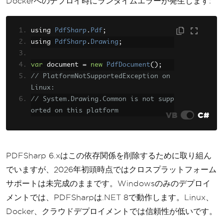
Dockerへのデプロイ時にランタイムエラーが発生します:
using 
PdfSharp
.
Pdf
;
using 
PdfSharp
.
Drawing
;
var
 document 
=
new
PdfDocument
();
// PlatformNotSupportedException on 
Linux:
// System.Drawing.Common is not supp
orted on this platform
VB
C#
PDFSharp 6.xはこの依存関係を削除するために取り組ん
でいますが、2026年初頭時点ではクロスプラットフォーム
サポートは未完成のままです。Windowsのみのデプロイ
メントでは、PDFSharpは.NET 8で動作します。Linux、
Docker、クラウドデプロイメントでは信頼性が低いです。