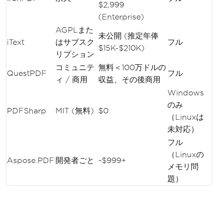
$2,999
(Enterprise)
AGPLまた
未公開 (推定年俸
iText
はサブスク
フル
$15K-$210K)
リプション
コミュニテ
無料＜100万ドルの
QuestPDF
フル
ィ / 商用
収益、その後商用
Windows
のみ
PDFSharp
MIT (無料)
$0
（Linuxは
未対応）
フル
（Linuxの
Aspose.PDF
開発者ごと
~$999+
メモリ問
題）