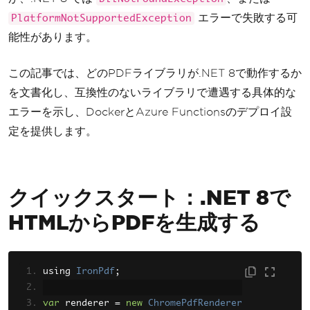
エラーで失敗する可
PlatformNotSupportedException
能性があります。
この記事では、どのPDFライブラリが.NET 8で動作するか
を文書化し、互換性のないライブラリで遭遇する具体的な
エラーを示し、DockerとAzure Functionsのデプロイ設
定を提供します。
クイックスタート：.NET 8で
HTMLからPDFを生成する
using 
IronPdf
;
var
 renderer 
=
new
ChromePdfRenderer