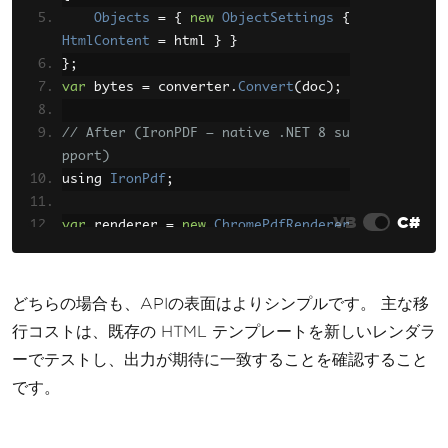
Objects
=
{
new
ObjectSettings
{
HtmlContent
=
 html 
}
}
};
var
 bytes 
=
 converter
.
Convert
(
doc
);
// After (IronPDF — native .NET 8 su
pport)
using 
IronPdf
;
VB
C#
var
 renderer 
=
new
ChromePdfRenderer
();
var
 pdf 
=
 renderer
.
RenderHtmlAsPdf
(
h
tml
);
どちらの場合も、APIの表面はよりシンプルです。 主な移
var
 bytes 
=
 pdf
.
BinaryData
;
行コストは、既存の HTML テンプレートを新しいレンダラ
ーでテストし、出力が期待に一致することを確認すること
です。