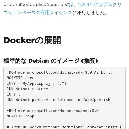
table
.
Cell
().
Text
(
"+23%"
);
proprietary applications.iText
は、2024年にサブスクリ
});
プションベースの商用ライセンス
に移行しました。
});
});
}).
GeneratePdf
(
"report.pdf"
);
Dockerの展開
標準的な Debian のイメージ (推奨)
FROM mcr.microsoft.com/dotnet/sdk:8.0 AS build

WORKDIR /src

COPY ["MyApp.csproj", "."]

RUN dotnet restore

COPY . .

RUN dotnet publish -c Release -o /app/publish

FROM mcr.microsoft.com/dotnet/aspnet:8.0

WORKDIR /app

# IronPDF works without additional apt-get install