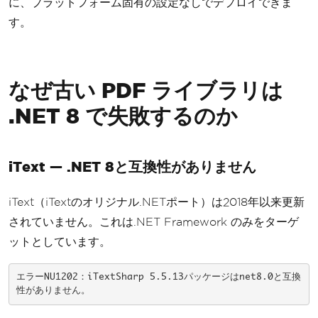
に、プラットフォーム固有の設定なしでデプロイできま
    </style></head>
    <body>
す。
        <h1>Q4 Report</h1>
        <table>
            <tr><th>Metric</th><th>V
なぜ古い PDF ライブラリは
alue</th><th>Change</th></tr>
            <tr><td>Revenue</td><td>
.NET 8 で失敗するのか
$1.2M</td><td>+12%</td></tr>
            <tr><td>Users</td><td>4
5,230</td><td>+23%</td></tr>
iText — .NET 8と互換性がありません
        </table>
    </body></html>"
);
iText（iTextのオリジナル.NETポート）は2018年以来更新
pdf
.
SaveAs
(
"report.pdf"
);
されていません。これは.NET Framework のみをターゲ
ットとしています。
エラーNU1202：iTextSharp 5.5.13パッケージはnet8.0と互換
性がありません。