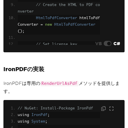
// Create the HTML to PDF co
nverter
HtmlToPdfConverter
 htmlToPdf
Converter 
=
new
HtmlToPdfConverter
();
VB
C#
// Set license key
        htmlToPdfConverter
.
LicenseKe
y
=
"your-license-key"
;
IronPDFの実装
// Convert URL to PDF
string
 url 
=
"https://www.ex
IronPDFは専用の
メソッドを提供しま
RenderUrlAsPdf
ample.com"
;
byte
[]
 pdfBytes 
=
 htmlToPdfC
す。
onverter
.
ConvertUrl
(
url
);
// NuGet: Install-Package IronPdf
// Save to file
using 
IronPdf
;
System
.
IO
.
File
.
WriteAllBytes
using 
System
;
(
"webpage.pdf"
,
 pdfBytes
);