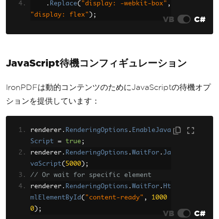
.
Replace
(
"display: -webkit-box"
,
"display: flex"
);
VB
C#
JavaScript待機コンフィギュレーション
IronPDFは動的コンテンツのためにJavaScriptの待機オプ
ションを提供しています：
renderer
.
RenderingOptions
.
EnableJava
Script
=
true
;
renderer
.
RenderingOptions
.
WaitFor
.
Ja
vaScript
(
5000
);
// Or wait for specific element
renderer
.
RenderingOptions
.
WaitFor
.
Ht
mlElementById
(
"content-ready"
,
1000
0
);
VB
C#