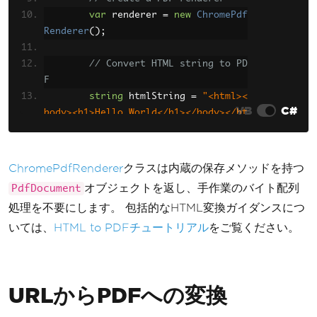
var
 renderer 
=
new
ChromePdf
Renderer
();
// Convert HTML string to PD
F
string
 htmlString 
=
"<html><
VB
C#
body><h1>Hello World</h1></body></ht
ml>"
;
var
 pdf 
=
 renderer
.
RenderHtm
lAsPdf
(
htmlString
);
ChromePdfRenderer
クラスは内蔵の保存メソッドを持つ
オブジェクトを返し、手作業のバイト配列
PdfDocument
// Save to file
処理を不要にします。 包括的なHTML変換ガイダンスにつ
        pdf
.
SaveAs
(
"output.pdf"
);
いては、
HTML to PDFチュートリアル
をご覧ください。
Console
.
WriteLine
(
"PDF creat
ed successfully"
);
}
URLからPDFへの変換
}