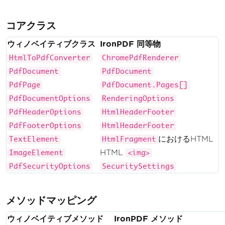
}
oter</h1><p>Content goes here</p></b
}
コアクラス
ody></html>"
;
var
 pdf 
=
 renderer
.
RenderHtm
ウィノベイティブクラス
IronPDF 同等物
lAsPdf
(
htmlString
);
HtmlToPdfConverter
ChromePdfRenderer
// Save to file
PdfDocument
PdfDocument
        pdf
.
SaveAs
(
"document.pdf"
);
PdfPage
PdfDocument.Pages[]
PdfDocumentOptions
RenderingOptions
Console
.
WriteLine
(
"PDF with 
PdfHeaderOptions
HtmlHeaderFooter
header and footer created successful
PdfFooterOptions
HtmlHeaderFooter
ly"
);
におけるHTML
}
TextElement
HtmlFragment
}
HTML
ImageElement
<img>
PdfSecurityOptions
SecuritySettings
メソッドマッピング
ウィノベイティブメソッド
IronPDF メソッド