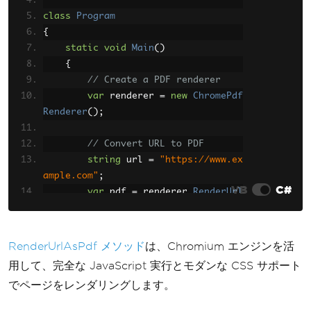
class
Program
Console
.
WriteLine
(
"PDF from 
{
URL created successfully"
);
static
void
Main
()
}
{
}
// Create a PDF renderer
var
 renderer 
=
new
ChromePdf
Renderer
();
// Convert URL to PDF
string
 url 
=
"https://www.ex
ample.com"
;
VB
C#
var
 pdf 
=
 renderer
.
RenderUrl
AsPdf
(
url
);
// Save to file
RenderUrlAsPdf メソッド
は、Chromium エンジンを活
        pdf
.
SaveAs
(
"webpage.pdf"
);
用して、完全な JavaScript 実行とモダンな CSS サポート
でページをレンダリングします。
Console
.
WriteLine
(
"PDF from 
URL created successfully"
);