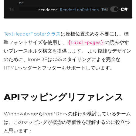
er
        htmlToPdfConverter
.
PdfFooter
VB
C#
        renderer
.
RenderingOptions
.
Te
Options
.
AddElement
(
footerText
);
xtHeader
=
new
TextHeaderFooter
()
{
// Convert HTML to PDF
CenterText
=
"Document H
string
 htmlString 
=
"<html><
TextHeaderFooterクラス
は座標位置決めを不要にし、標
eader"
,
body><h1>Document with Header and Fo
準フォントサイズを使用し、
の読みやす
{total-pages}
FontSize
=
12
oter</h1><p>Content goes here</p></b
いプレースホルダ構文を提供します。 より複雑なデザイン
};
ody></html>"
;
のために、IronPDFはCSSスタイリングによる完全な
byte
[]
 pdfBytes 
=
 htmlToPdfC
        renderer
.
RenderingOptions
.
Te
HTMLヘッダーとフッターもサポートしています。
onverter
.
ConvertHtml
(
htmlString
,
xtFooter
=
new
TextHeaderFooter
()
""
);
{
CenterText
=
"Page {pag
// Save to file
APIマッピングリファレンス
e} of {total-pages}"
,
System
.
IO
.
File
.
WriteAllBytes
FontSize
=
10
(
"document.pdf"
,
 pdfBytes
);
};
WinnovativeからIronPDFへの移行を検討しているチーム
Console
.
WriteLine
(
"PDF with 
は、このマッピングが概念の等価性を理解するのに役立つ
// Convert HTML to PDF
header and footer created successful
string
 htmlString 
=
"<html><
と思います：
ly"
);
body><h1>Document with Header and Fo