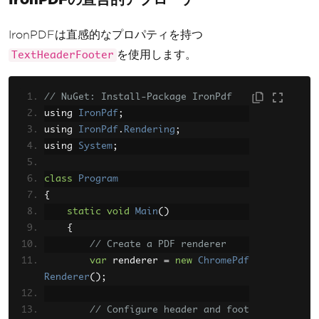
Options
.
HeaderHeight
=
60
;
IronPDFは直感的なプロパティを持つ
// Add header text
TextElement
 headerText 
=
new
を使用します。
TextHeaderFooter
TextElement
(
0
,
0
,
"Document Header"
,
new
Font
(
"Arial"
,
12
));
// NuGet: Install-Package IronPdf
        htmlToPdfConverter
.
PdfHeader
using 
IronPdf
;
Options
.
AddElement
(
headerText
);
using 
IronPdf
.
Rendering
;
using 
System
;
// Enable footer
        htmlToPdfConverter
.
PdfDocume
class
Program
ntOptions
.
ShowFooter
=
true
;
{
        htmlToPdfConverter
.
PdfFooter
static
void
Main
()
Options
.
FooterHeight
=
60
;
{
// Create a PDF renderer
// Add footer with page numb
var
 renderer 
=
new
ChromePdf
er
Renderer
();
TextElement
 footerText 
=
new
TextElement
(
0
,
0
,
"Page &p; of &P;"
,
// Configure header and foot
new
Font
(
"Arial"
,
10
));