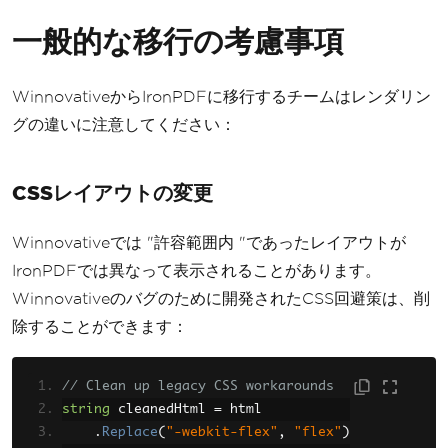
一般的な移行の考慮事項
WinnovativeからIronPDFに移行するチームはレンダリン
グの違いに注意してください：
CSSレイアウトの変更
Winnovativeでは "許容範囲内 "であったレイアウトが
IronPDFでは異なって表示されることがあります。
Winnovativeのバグのために開発されたCSS回避策は、削
除することができます：
// Clean up legacy CSS workarounds
string
 cleanedHtml 
=
 html
.
Replace
(
"-webkit-flex"
,
"flex"
)