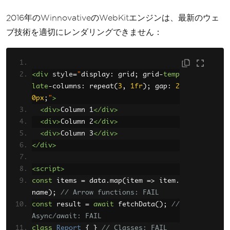
2016年のWinnovativeのWebKitエンジンは、最新のウェ
ブ技術を適切にレンダリングできません：
<div
style
=
"
display
:
 grid
;
 grid
-
temp
late
-
columns
:
 repeat
(
3
,
1fr
);
 gap
:
2
0px
;
"
>
<div>
Column 1
</div>
<div>
Column 2
</div>
<div>
Column 3
</div>
</div>
<script>
const
 items 
=
 data
.
map
(
item 
=>
 item
.
name
);
// Arrow functions: FAIL
const
 result 
=
await
 fetchData
();
// 
Async/await: FAIL
class
Report
{
}
// Classes: FAIL