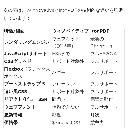
次の表は、WinnovativeとIronPDFの技術的な違いを強調
しています：
特徴/側面
ウィノベイティブ
IronPDF
ウェブキット
最新の
レンダリングエンジン
（2016年）
Chromium
JavaScriptサポート
ES5まで
フルES2024
CSSグリッド
サポート対象外
フルサポート
Flexbox
（フレックス
バギー
フルサポート
ボックス
ブートストラップ 5
ブロークン
フルサポート
追い風CSS
サポート対象外
フルサポート
リアクト/ビューSSR
問題点
完璧に動作
ウェブフォント
信頼できない
フルサポート
更新情報
頻度
月次
価格帯
$750-$1,600
競争力