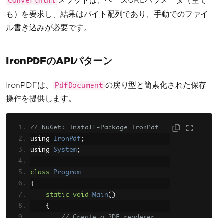
メソッドは、ベースURLパラメータ（空で
ConvertHtml
// Convert HTML string to PD
も）を要求し、結果はバイト配列であり、手動でのファイ
F
ル書き込みが必要です。
string
 htmlString 
=
"<html><
body><h1>Hello World</h1></body></ht
ml>"
;
IronPDFのAPIパターン
byte
[]
 pdfBytes 
=
 htmlToPdfC
onverter
.
ConvertHtml
(
htmlString
,
IronPDFは、
の戻り型と簡素化された保存
PdfDocument
""
);
操作を提供します。
// Save to file
System
.
IO
.
File
.
WriteAllBytes
// NuGet: Install-Package IronPdf
(
"output.pdf"
,
 pdfBytes
);
using 
IronPdf
;
using 
System
;
Console
.
WriteLine
(
"PDF creat
ed successfully"
);
class
Program
}
{
}
static
void
Main
()
{
// Create a PDF renderer