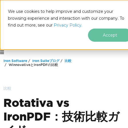
We use cookies to help improve and customize your
browsing experience and interaction with our company. To
find out more, see our
Privacy Policy.
Accept
for
.NET
フッターコンテンツにスキップ
Iron Software
Iron Suiteブログ
比較
WinnovativeとIronPDFの比較
比較
Rotativa vs
IronPDF：技術比較ガ