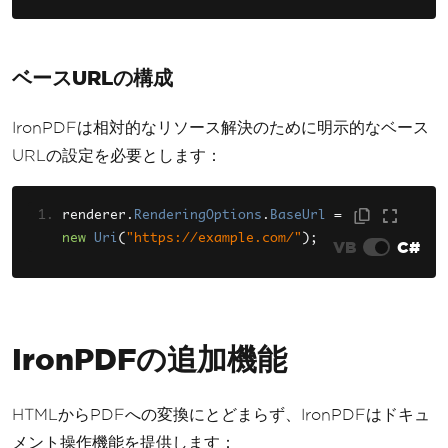
ベースURLの構成
IronPDFは相対的なリソース解決のために明示的なベース
URLの設定を必要とします：
renderer
.
RenderingOptions
.
BaseUrl
=
new
Uri
(
"https://example.com/"
);
VB
C#
IronPDFの追加機能
HTMLからPDFへの変換にとどまらず、IronPDFはドキュ
メント操作機能を提供します：