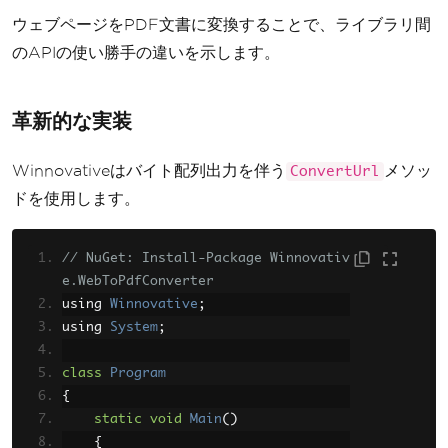
ウェブページをPDF文書に変換することで、ライブラリ間
のAPIの使い勝手の違いを示します。
革新的な実装
Winnovativeはバイト配列出力を伴う
メソッ
ConvertUrl
ドを使用します。
// NuGet: Install-Package Winnovativ
e.WebToPdfConverter
using 
Winnovative
;
using 
System
;
class
Program
{
static
void
Main
()
{