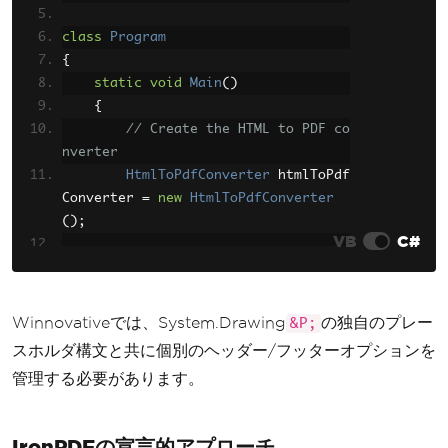
class
Program
{
static
void
Main
()
{
// Create the HTML to PDF co
nverter
HtmlToPdfConverter
 htmlToPdf
Converter 
=
new
HtmlToPdfConverter
();
VB
C#
// Set license key
        htmlToPdfConverter
.
LicenseKe
y
=
"your-license-key"
;
Winnovativeでは、System.Drawing
の独自のプレー
&P;
スホルダ構文と共に個別のヘッダー/フッターオプションを
// Enable header
管理する必要があります。
        htmlToPdfConverter
.
PdfDocume
ntOptions
.
ShowHeader
=
true
;
        htmlToPdfConverter
.
PdfHeader
IronPDFの宣言的アプローチ