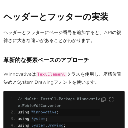
}
}
ヘッダーとフッターの実装
ヘッダーとフッターにページ番号を追加すると、APIの複
雑さに大きな違いがあることがわかります。
革新的な要素ベースのアプローチ
Winnovativeは
クラスを使用し、座標位置
TextElement
決めとSystem.Drawingフォントを使います。
// NuGet: Install-Package Winnovativ
e.WebToPdfConverter
using 
Winnovative
;
using 
System
;
using 
System
.
Drawing
;