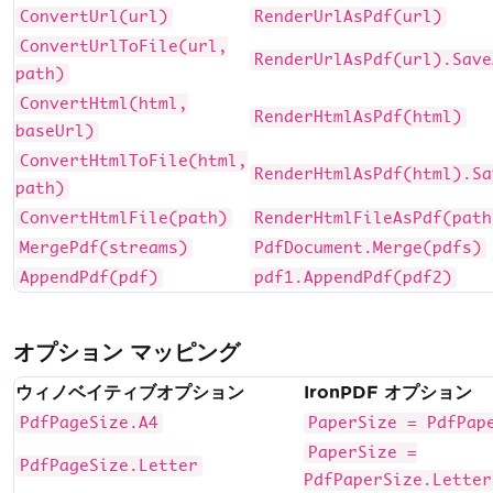
ConvertUrl(url)
RenderUrlAsPdf(url)
ConvertUrlToFile(url,
RenderUrlAsPdf(url).Save
path)
ConvertHtml(html,
RenderHtmlAsPdf(html)
baseUrl)
ConvertHtmlToFile(html,
RenderHtmlAsPdf(html).Sa
path)
ConvertHtmlFile(path)
RenderHtmlFileAsPdf(path
MergePdf(streams)
PdfDocument.Merge(pdfs)
AppendPdf(pdf)
pdf1.AppendPdf(pdf2)
オプション マッピング
ウィノベイティブオプション
IronPDF オプション
PdfPageSize.A4
PaperSize = PdfPap
PaperSize =
PdfPageSize.Letter
PdfPaperSize.Letter