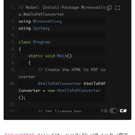
// NuGet: Install-Package Winnovativ
e.WebToPdfConverter
using 
Winnovative
;
using 
System
;
class
Program
{
static
void
Main
()
{
// Create the HTML to PDF co
nverter
HtmlToPdfConverter
 htmlToPdf
Converter 
=
new
HtmlToPdfConverter
();
VB
C#
// Set license key
        htmlToPdfConverter
.
LicenseKe
y
=
"your-license-key"
;