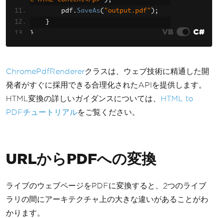
        pdf
.
SaveAs
(
"output.pdf"
);
}
VB
C#
}
ChromePdfRenderer
クラスは、ウェブ技術に精通した開
発者がすぐに採用できる合理化されたAPIを提供します。
HTML変換の詳しいガイダンスについては、
HTML to
PDFチュートリアル
をご覧ください。
URLからPDFへの変換
ライブのウェブページをPDFに変換すると、2つのライブ
ラリの間にアーキテクチャ上の大きな違いがあることがわ
かります。