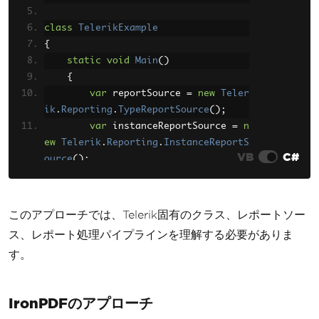
class
TelerikExample
{
static
void
Main
()
{
var
 reportSource 
=
new
Teler
ik
.
Reporting
.
TypeReportSource
();
var
 instanceReportSource 
=
n
ew
Telerik
.
Reporting
.
InstanceReportS
VB
C#
ource
();
        instanceReportSource
.
ReportD
ocument
=
new
Telerik
.
Reporting
.
Repo
rt
()
このアプローチでは、Telerik固有のクラス、レポートソー
{
ス、レポート処理パイプラインを理解する必要がありま
Items
=
{
new
Telerik
.
Re
す。
porting
.
HtmlTextBox
()
{
Value
=
"<h1
>Hello World</h1><p>Sample HTML cont
ent</p>"
}
}
IronPDFのアプローチ
};