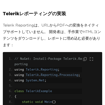
Telerikレポーティングの実装
Telerik Reportingは、URLからPDFへの変換をネイティ
ブサポートしていません。 開発者は、手作業でHTMLコン
テンツをダウンロードし、レポートに埋め込む必要があり
ます：
// NuGet: Install-Package Telerik.Re
porting
using 
Telerik
.
Reporting
;
using 
Telerik
.
Reporting
.
Processing
;
using 
System
.
Net
;
class
TelerikExample
{
static
void
Main
()