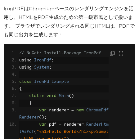
IronPDFはChromiumベースのレンダリングエンジンを活
var
 reportProcessor 
=
new
Re
portProcessor
();
用し、HTMLをPDF生成のための第一級市民として扱いま
var
 result 
=
 reportProcesso
す。 ブラウザでレンダリングされる同じHTMLは、PDFで
r
.
RenderReport
(
"PDF"
,
 instanceReport
も同じ出力を生成します：
Source
,
null
);
        using 
(
var
 fs 
=
new
System
.
I
// NuGet: Install-Package IronPdf
O
.
FileStream
(
"output.pdf"
,
System
.
I
using 
IronPdf
;
O
.
FileMode
.
Create
))
using 
System
;
{
            fs
.
Write
(
result
.
Document
class
IronPdfExample
Bytes
,
0
,
 result
.
DocumentBytes
.
Lengt
{
h
);
static
void
Main
()
}
{
}
var
 renderer 
=
new
ChromePdf
}
Renderer
();
var
 pdf 
=
 renderer
.
RenderHtm
lAsPdf
(
"<h1>Hello World</h1><p>Sampl
e HTML content</p>"
);