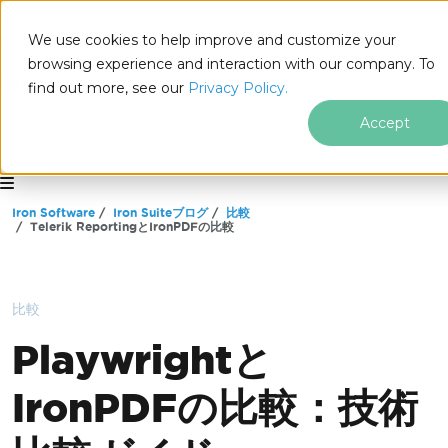
We use cookies to help improve and customize your
browsing experience and interaction with our company. To
find out more, see our
Privacy Policy.
Accept
for
.NET
フッターコンテンツにスキップ
Iron Software
Iron Suiteブログ
比較
Telerik ReportingとIronPDFの比較
比較
Playwrightと
IronPDFの比較：技術