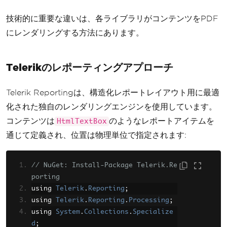
技術的に重要な違いは、各ライブラリがコンテンツをPDF
にレンダリングする方法にあります。
Telerikのレポーティングアプローチ
Telerik Reportingは、構造化レポートレイアウト用に最適
化された独自のレンダリングエンジンを使用しています。
コンテンツは
のようなレポートアイテムを
HtmlTextBox
通じて定義され、位置は物理単位で指定されます:
// NuGet: Install-Package Telerik.Re
porting
using 
Telerik
.
Reporting
;
using 
Telerik
.
Reporting
.
Processing
;
using 
System
.
Collections
.
Specialize
d
;