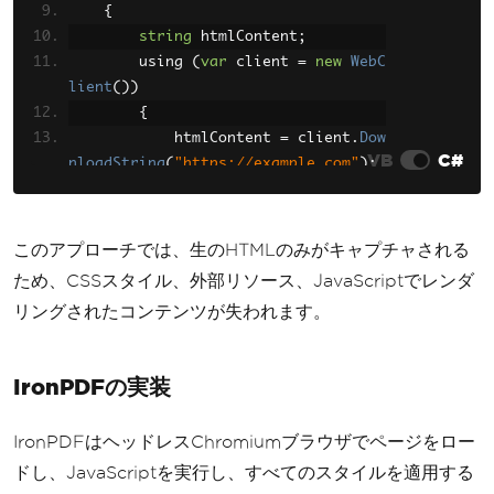
{
string
 htmlContent
;
        using 
(
var
 client 
=
new
WebC
lient
())
{
            htmlContent 
=
 client
.
Dow
VB
C#
nloadString
(
"https://example.com"
);
}
var
 report 
=
new
Telerik
.
Rep
このアプローチでは、生のHTMLのみがキャプチャされる
orting
.
Report
();
ため、CSSスタイル、外部リソース、JavaScriptでレンダ
var
 htmlTextBox 
=
new
Teleri
リングされたコンテンツが失われます。
k
.
Reporting
.
HtmlTextBox
()
{
Value
=
 htmlContent
IronPDFの実装
};
        report
.
Items
.
Add
(
htmlTextBo
IronPDFはヘッドレスChromiumブラウザでページをロー
x
);
ドし、JavaScriptを実行し、すべてのスタイルを適用する
var
 instanceReportSource 
=
n