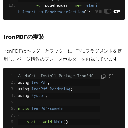
var
 pageHeader 
=
new
Teleri
VB
C#
k
.
Reporting
.
PageHeaderSection
();
        pageHeader
.
Height
=
new
Unit
(
0.5
,
UnitType
.
Inch
);
        pageHeader
.
Items
.
Add
(
new
Tel
IronPDFの実装
erik
.
Reporting
.
TextBox
()
{
IronPDFはヘッダーとフッターにHTMLフラグメントを使
Value
=
"Document Heade
r"
,
用し、ページ情報のプレースホルダーを内蔵しています：
Location
=
new
PointU
(
0
,
0
),
// NuGet: Install-Package IronPdf
Size
=
new
SizeU
(
new
Uni
using 
IronPdf
;
t
(
6
,
UnitType
.
Inch
),
new
Unit
(
0.3
,
U
using 
IronPdf
.
Rendering
;
nitType
.
Inch
))
using 
System
;
});
        report
.
PageHeaderSection
=
 p
class
IronPdfExample
ageHeader
;
{
static
void
Main
()
// Add page footer