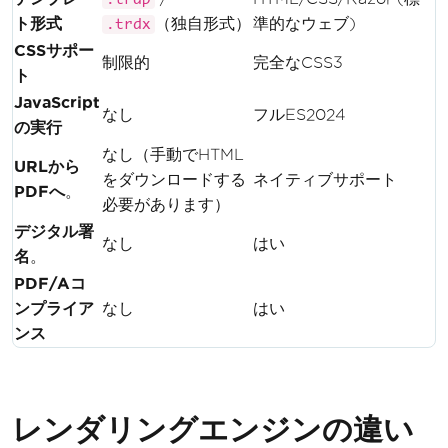
ト形式
（独自形式）
準的なウェブ)
.trdx
CSSサポー
制限的
完全なCSS3
ト
JavaScript
なし
フルES2024
の実行
なし（手動でHTML
URLから
をダウンロードする
ネイティブサポート
PDFへ
。
必要があります）
デジタル署
なし
はい
名
。
PDF/Aコ
ンプライア
なし
はい
ンス
レンダリングエンジンの違い