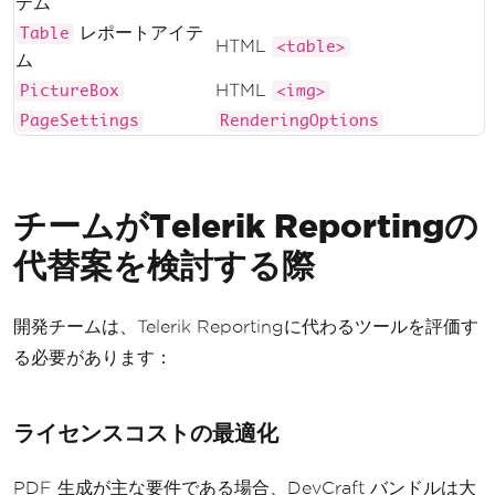
テム
Source
,
null
);
レポートアイテ
Table
HTML
<table>
ム
        using 
(
var
 fs 
=
new
System
.
I
O
.
FileStream
(
"report_with_headers.pd
HTML
PictureBox
<img>
f"
,
System
.
IO
.
FileMode
.
Create
))
PageSettings
RenderingOptions
{
            fs
.
Write
(
result
.
Document
Bytes
,
0
,
 result
.
DocumentBytes
.
Lengt
チームがTelerik Reportingの
h
);
}
代替案を検討する際
}
}
開発チームは、Telerik Reportingに代わるツールを評価す
る必要があります：
ライセンスコストの最適化
PDF 生成が主な要件である場合、DevCraft バンドルは大