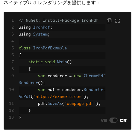
ネイティブURLレンダリングを提供します：
ew
Telerik
.
Reporting
.
InstanceReportS
ource
();
// NuGet: Install-Package IronPdf
        instanceReportSource
.
ReportD
ocument
using 
IronPdf
=
 report
;
;
using 
System
;
var
 reportProcessor 
=
new
Re
portProcessor
class
IronPdfExample
();
{
var
 result 
=
 reportProcesso
r
.
RenderReport
static
void
(
"PDF"
Main
,
()
 instanceReport
Source
{
,
null
);
var
 renderer 
=
new
ChromePdf
Renderer
        using 
();
(
var
 fs 
=
new
System
.
I
O
.
FileStream
var
 pdf 
(
"webpage.pdf"
=
 renderer
,
.
RenderUrl
System
.
I
O
AsPdf
.
FileMode
(
"https://example.com"
.
Create
))
);
{
        pdf
.
SaveAs
(
"webpage.pdf"
);
}
            fs
.
Write
(
result
.
Document
Bytes
}
,
0
,
 result
.
DocumentBytes
.
Lengt
VB
C#
h
);
}