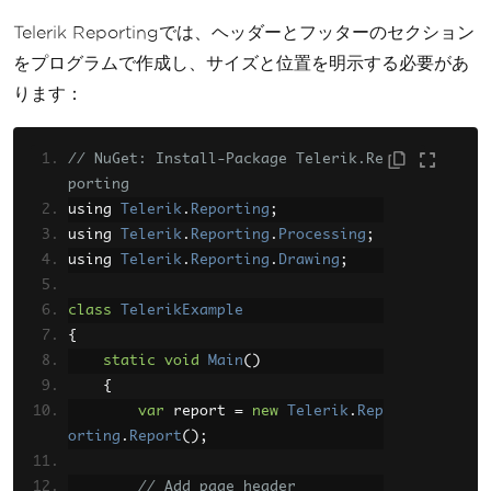
Telerik Reportingでは、ヘッダーとフッターのセクション
をプログラムで作成し、サイズと位置を明示する必要があ
ります：
// NuGet: Install-Package Telerik.Re
porting
using 
Telerik
.
Reporting
;
using 
Telerik
.
Reporting
.
Processing
;
using 
Telerik
.
Reporting
.
Drawing
;
class
TelerikExample
{
static
void
Main
()
{
var
 report 
=
new
Telerik
.
Rep
orting
.
Report
();
// Add page header