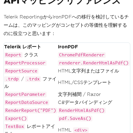
APIマッピングリファレンス
};
k
.
Reporting
.
HtmlTextBox
()
{
Telerik ReportingからIronPDFへの移行を検討しているチ
var
 pdf 
=
 renderer
.
RenderHtm
Value
=
"<h1>Report Cont
ームは、このマッピングがコンセプトの等価性を理解する
lAsPdf
(
"<h1>Report Content</h1><p>Th
ent</h1><p>This is the main content.
is is the main content.</p>"
);
のに役立つと思います：
</p>"
        pdf
.
SaveAs
(
"report_with_head
};
ers.pdf"
);
Telerik レポート
IronPDF
        report
.
Items
.
Add
(
htmlTextBo
}
x
);
クラス
Report
ChromePdfRenderer
}
ReportProcessor
renderer.RenderHtmlAsPdf()
var
 instanceReportSource 
=
n
HTML文字列またはファイル
ReportSource
ew
Telerik
.
Reporting
.
InstanceReportS
/
ファイ
.trdp
.trdx
ource
();
HTML/CSSテンプレート
ル
        instanceReportSource
.
ReportD
文字列補間 / Razor
ReportParameter
ocument
=
 report
;
C#データバインディング
ReportDataSource
var
 reportProcessor 
=
new
Re
RenderReport("PDF")
RenderHtmlAsPdf()
portProcessor
();
Export()
pdf.SaveAs()
var
 result 
=
 reportProcesso
レポートアイ
TextBox
r
.
RenderReport
(
"PDF"
,
 instanceReport
HTML
<div>