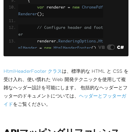
{
var
 pageFooter 
=
new
Teleri
var
 renderer 
=
new
ChromePdf
k
.
Reporting
.
PageFooterSection
();
Renderer
();
        pageFooter
.
Height
=
new
Unit
(
0.5
,
UnitType
.
Inch
);
// Configure header and foot
        pageFooter
.
Items
.
Add
(
new
Tel
er
erik
.
Reporting
.
TextBox
()
        renderer
.
RenderingOptions
.
Ht
{
VB
C#
mlHeader
=
new
HtmlHeaderFooter
()
Value
=
"Page {PageNumbe
{
r} of {PageCount}"
,
HtmlFragment
=
"<div sty
Location
=
new
PointU
(
0
,
le='text-align:center'>Document Head
0
),
HtmlHeaderFooter クラス
は、標準的な HTML と CSS を
er</div>"
Size
=
new
SizeU
(
new
Uni
受け入れ、使い慣れた Web 開発テクニックを使用して複
};
t
(
6
,
UnitType
.
Inch
),
new
Unit
(
0.3
,
U
雑なヘッダー設計を可能にします。 包括的なヘッダーとフ
nitType
.
Inch
))
ッターのドキュメントについては、
ヘッダーとフッターガ
        renderer
.
RenderingOptions
.
Ht
});
mlFooter
=
new
HtmlHeaderFooter
()
イド
をご覧ください。
        report
.
PageFooterSection
=
 p
{
ageFooter
;
HtmlFragment
=
"<div sty
le='text-align:center'>Page {page} o
// Add content
f {total-pages}</div>"
var
 htmlTextBox 
=
new
Teleri