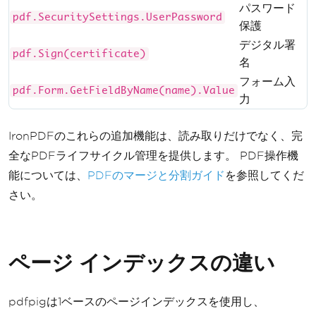
パスワード
pdf.SecuritySettings.UserPassword
保護
デジタル署
pdf.Sign(certificate)
名
フォーム入
pdf.Form.GetFieldByName(name).Value
力
IronPDFのこれらの追加機能は、読み取りだけでなく、完
全なPDFライフサイクル管理を提供します。 PDF操作機
能については、
PDFのマージと分割ガイド
を参照してくだ
さい。
ページ インデックスの違い
pdfpigは1ベースのページインデックスを使用し、