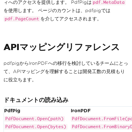
ィへのアクセスを提供します。 PdfPigは
pdf.MetaData
r: {info.Producer}"
);
を使用します。 ページのカウントは、pdfpigでは
Console
.
WriteLine
(
$
"Number o
を介してアクセスされます。
f Pages: {pdf.PageCount}"
);
pdf.PageCount
}
}
APIマッピングリファレンス
pdfpigからIronPDFへの移行を検討しているチームにとっ
て、APIマッピングを理解することは開発工数の見積もり
に役立ちます。
ドキュメントの読み込み
PdfPig
IronPDF
PdfDocument.Open(path)
PdfDocument.FromFile(p
PdfDocument.Open(bytes)
PdfDocument.FromBinary