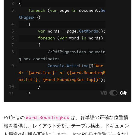
{
foreach
(
var
 page 
in
 document
.
Ge
tPages
())
{
var
 words 
=
 page
.
GetWords
();
foreach
(
var
 word 
in
 words
)
{
//PdfPigprovides boundin
g box coordinates
Console
.
WriteLine
(
$
"Wor
d: '{word.Text}' at ({word.BoundingB
ox.Left}, {word.BoundingBox.Top})"
);
}
VB
C#
}
}
PdfPigの
は、各単語の正確な位置情
word.BoundingBox
報を提供し、レイアウト分析、テーブル検出、ドキュメン
ト構造の理解を可能にします。 IronPDFは位置データなし