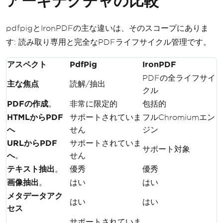
アーキテクチャの比較
pdfpigとIronPDFの主な違いは、そのスコープにありま
す: 読み取り専用と完全なPDFライフサイクル管理です。
アスペクト
PdfPig
IronPDF
PDFの全ライフサイ
主な焦点
読解/抽出
クル
PDFの作成
。
非常に限定的
包括的
HTMLからPDF
サポートされていま
フルChromiumエン
へ
せん
ジン
URLからPDF
サポートされていま
サポート対象
へ
。
せん
テキスト抽出
。
優秀
優秀
画像抽出
。
はい
はい
メタデータアク
はい
はい
セス
サポートされていま