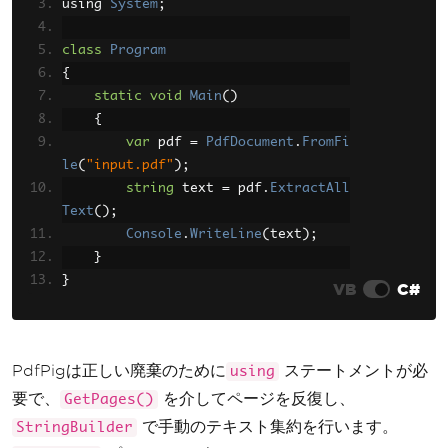
using 
}
System
;
}
class
Program
{
static
void
Main
()
{
var
 pdf 
=
PdfDocument
.
FromFi
le
(
"input.pdf"
);
string
 text 
=
 pdf
.
ExtractAll
Text
();
Console
.
WriteLine
(
text
);
}
}
VB
C#
PdfPigは正しい廃棄のために
ステートメントが必
using
要で、
を介してページを反復し、
GetPages()
で手動のテキスト集約を行います。
StringBuilder