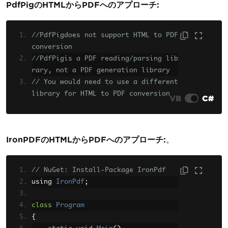
PdfPigのHTMLからPDFへのアプローチ:
//PdfPigdoes not support HTML to PDF 
conversion
//PdfPigis a PDF reading/parsing lib
rary, not a PDF generation library
// You would need to use a different 
library for HTML to PDF conversion
VB
C#
IronPDFのHTMLからPDFへのアプローチ:
。
// NuGet: Install-Package IronPdf
using 
IronPdf
;
class
Program
{