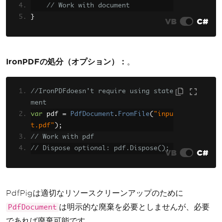
// Work with document
}
VB
C#
IronPDFの処分（オプション）：
。
//IronPDFdoesn't require using state
ment
var
 pdf 
=
PdfDocument
.
FromFile
(
"inpu
t.pdf"
);
// Work with pdf
// Dispose optional: pdf.Dispose();
VB
C#
PdfPigは適切なリソースクリーンアップのために
は明示的な廃棄を必要としませんが、必要
PdfDocument
であれば廃棄可能です。