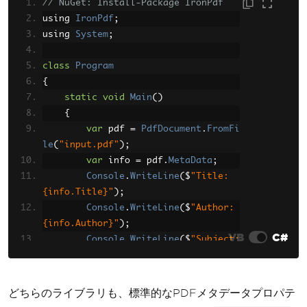
// NuGet: Install-Package IronPdf
Console
.
WriteLine
(
$
"Prod
ucer: {info.Producer}"
using 
IronPdf
;
);
using 
System
Console
;
.
WriteLine
(
$
"Numb
er of Pages: {document.NumberOfPage
s}"
class
);
Program
{
}
}
static
void
Main
()
}
{
var
 pdf 
=
PdfDocument
.
FromFi
le
(
"input.pdf"
);
var
 info 
=
 pdf
.
MetaData
;
Console
.
WriteLine
(
$
"Title: 
{info.Title}"
);
Console
.
WriteLine
(
$
"Author: 
{info.Author}"
);
VB
C#
Console
.
WriteLine
(
$
"Subject: 
{info.Subject}"
);
Console
.
WriteLine
(
$
"Creator: 
{info.Creator}"
);
どちらのライブラリも、標準的なPDFメタデータプロパテ
Console
.
WriteLine
(
$
"Produce