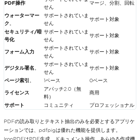
PDF操作
マージ、分割、回転
せん
ウォーターマー
サポートされていま
サポート対象
ク
。
せん
セキュリティ/暗
サポートされていま
サポート対象
号化
せん
サポートされていま
フォーム入力
サポート対象
せん
サポートされていま
デジタル署名
。
サポート対象
せん
ページ索引
。
1ベース
0ベース
アパッチ2.0（無
ライセンス
商用
料）
サポート
コミュニティ
プロフェッショナル
PDFの読み取りとテキスト抽出のみを必要とするアプリケ
ーションでは、pdfpigは優れた機能を提供します。
IronPDFはPDF生成、ドキュメント操作、あらゆる作成機