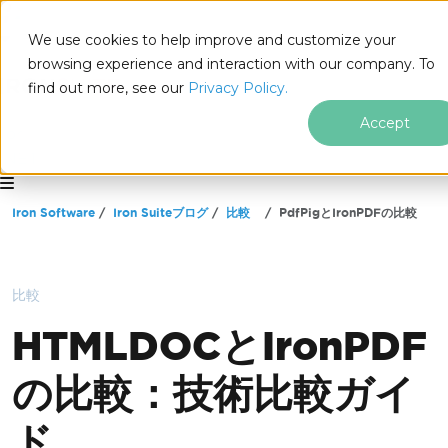
We use cookies to help improve and customize your
browsing experience and interaction with our company. To
find out more, see our
Privacy Policy.
Accept
for
.NET
フッターコンテンツにスキップ
Iron Software
Iron Suiteブログ
比較
PdfPigとIronPDFの比較
比較
HTMLDOCとIronPDF
の比較：技術比較ガイ
ド