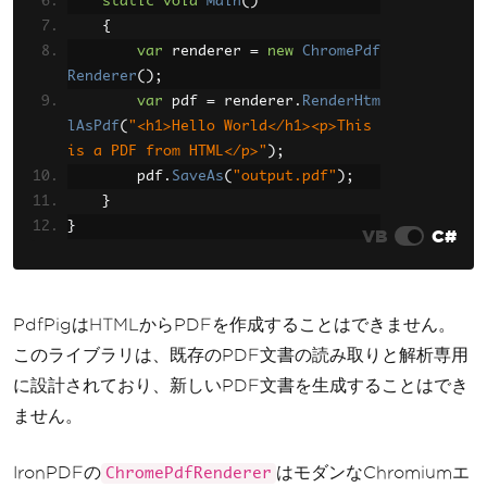
static
void
Main
()
{
var
 renderer 
=
new
ChromePdf
Renderer
();
var
 pdf 
=
 renderer
.
RenderHtm
lAsPdf
(
"<h1>Hello World</h1><p>This 
is a PDF from HTML</p>"
);
        pdf
.
SaveAs
(
"output.pdf"
);
}
}
VB
C#
PdfPigはHTMLからPDFを作成することはできません。
このライブラリは、既存のPDF文書の読み取りと解析専用
に設計されており、新しいPDF文書を生成することはでき
ません。
IronPDFの
はモダンなChromiumエ
ChromePdfRenderer