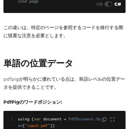
cond page
VB
C#
この違いは、特定のページを参照するコードを移行する際
に慎重な注意を必要とします。
単語の位置データ
pdfpigが明らかに優れている点は、単語レベルの位置デー
タを提供できることです。
PdfPigのワードポジション:
using 
(
var
 document 
=
PdfDocument
.
Op
en
(
"input.pdf"
))