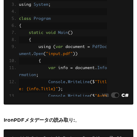
using 
System
;
class
Program
{
static
void
Main
()
{
        using 
(
var
 document 
=
PdfDoc
ument
.
Open
(
"input.pdf"
))
{
var
 info 
=
 document
.
Info
rmation
;
Console
.
WriteLine
(
$
"Titl
e: {info.Title}"
);
VB
C#
Console
.
WriteLine
(
$
"Auth
or: {info.Author}"
);
Console
.
WriteLine
(
$
"Subj
ect: {info.Subject}"
);
IronPDFメタデータの読み取り:
。
Console
.
WriteLine
(
$
"Crea
tor: {info.Creator}"
);