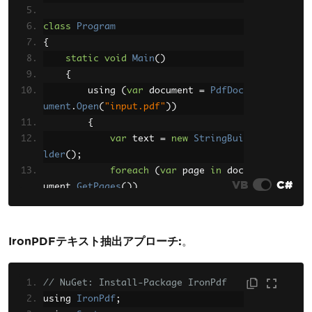
class
Program
{
static
void
Main
()
{
        using 
(
var
 document 
=
PdfDoc
ument
.
Open
(
"input.pdf"
))
{
var
 text 
=
new
StringBui
lder
();
foreach
(
var
 page 
in
 doc
VB
C#
ument
.
GetPages
())
{
                text
.
AppendLine
(
pag
e
.
Text
);
IronPDFテキスト抽出アプローチ:
。
}
Console
.
WriteLine
(
text
.
T
oString
// NuGet: Install-Package IronPdf
());
using 
IronPdf
}
;