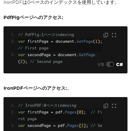
IronPDFは0ベースのインデックスを使用しています。
PdfPigページへのアクセス:
// PdfPig:1ベースindexing
var
 firstPage 
=
 document
.
GetPage
(
1
);
// First page
var
 secondPage 
=
 document
.
GetPage
(
2
);
// Second page
VB
C#
IronPDFページへのアクセス:
。
// IronPDF:0ベースindexing
var
 firstPage 
=
 pdf
.
Pages
[
0
];
// Fi
rst page
var
 secondPage 
=
 pdf
.
Pages
[
1
];
// Se