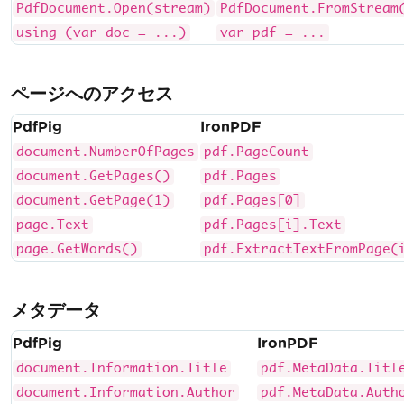
PdfDocument.Open(stream)
PdfDocument.FromStream
using (var doc = ...)
var pdf = ...
ページへのアクセス
PdfPig
IronPDF
document.NumberOfPages
pdf.PageCount
document.GetPages()
pdf.Pages
document.GetPage(1)
pdf.Pages[0]
page.Text
pdf.Pages[i].Text
page.GetWords()
pdf.ExtractTextFromPage(
メタデータ
PdfPig
IronPDF
document.Information.Title
pdf.MetaData.Titl
document.Information.Author
pdf.MetaData.Auth