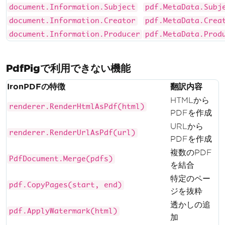
document.Information.Subject
pdf.MetaData.Subj
document.Information.Creator
pdf.MetaData.Crea
document.Information.Producer
pdf.MetaData.Prod
PdfPigで利用できない機能
IronPDFの特徴
翻訳内容
HTMLから
renderer.RenderHtmlAsPdf(html)
PDFを作成
URLから
renderer.RenderUrlAsPdf(url)
PDFを作成
複数のPDF
PdfDocument.Merge(pdfs)
を結合
特定のペー
pdf.CopyPages(start, end)
ジを抜粋
透かしの追
pdf.ApplyWatermark(html)
加