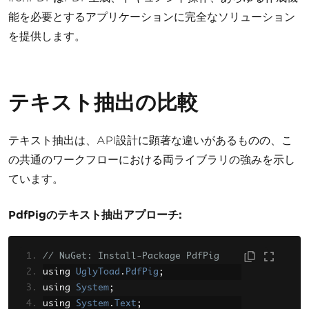
能を必要とするアプリケーションに完全なソリューション
を提供します。
テキスト抽出の比較
テキスト抽出は、API設計に顕著な違いがあるものの、こ
の共通のワークフローにおける両ライブラリの強みを示し
ています。
PdfPigのテキスト抽出アプローチ:
// NuGet: Install-Package PdfPig
using 
UglyToad
.
PdfPig
;
using 
System
;
using 
System
.
Text
;