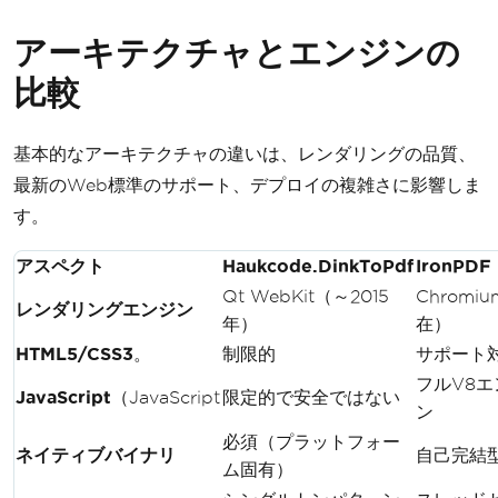
アーキテクチャとエンジンの
比較
基本的なアーキテクチャの違いは、レンダリングの品質、
最新のWeb標準のサポート、デプロイの複雑さに影響しま
す。
アスペクト
Haukcode.DinkToPdf
IronPDF
Qt WebKit（～2015
Chromi
レンダリングエンジン
年）
在）
HTML5/CSS3
。
制限的
サポート
フルV8エ
JavaScript
（JavaScript
限定的で安全ではない
ン
必須（プラットフォー
ネイティブバイナリ
自己完結
ム固有）