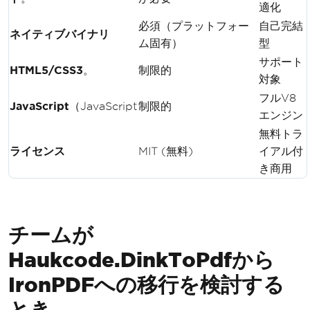
適化
必須（プラットフォー
自己完結
ネイティブバイナリ
ム固有）
型
サポート
HTML5/CSS3
。
制限的
対象
フルV8
JavaScript
（JavaScript
制限的
エンジン
無料トラ
ライセンス
MIT (無料)
イアル付
き商用
チームが
Haukcode.DinkToPdfから
IronPDFへの移行を検討する
とき