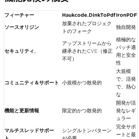
フィーチャー
Haukcode.DinkToPdf
IronPDF
放棄されたプロジェク
ソースオリジン
独自開発
トのフォーク
積極的な
アップストリームから
パッチ適
セキュリティ
。
継承されたCVE（修正
用と安全
不可）
性
大規模
で、活発
コミュニティ＆サポート
小規模かつ散発的
で、熱心
な
開発が活
機能と更新情報
限定的かつ散発的
発なレギ
ュラー
完全サポ
マルチスレッドサポー
シングルトンパターン
ートと最
ト
。
が必要