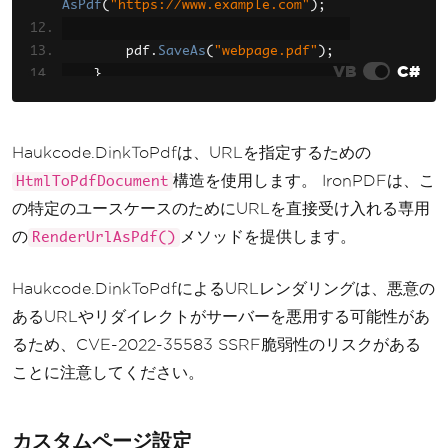
rt
AsPdf
(
doc
(
);
"https://www.example.com"
);
File
.
WriteAllBytes
(
"webpage.
pdf"
,
 pdf
        pdf
);
.
SaveAs
(
"webpage.pdf"
);
VB
C#
}
}
}
}
Haukcode.DinkToPdfは、URLを指定するための
構造を使用します。 IronPDFは、こ
HtmlToPdfDocument
の特定のユースケースのためにURLを直接受け入れる専用
の
メソッドを提供します。
RenderUrlAsPdf()
Haukcode.DinkToPdfによるURLレンダリングは、悪意の
あるURLやリダイレクトがサーバーを悪用する可能性があ
るため、CVE-2022-35583 SSRF脆弱性のリスクがある
ことに注意してください。
カスタムページ設定