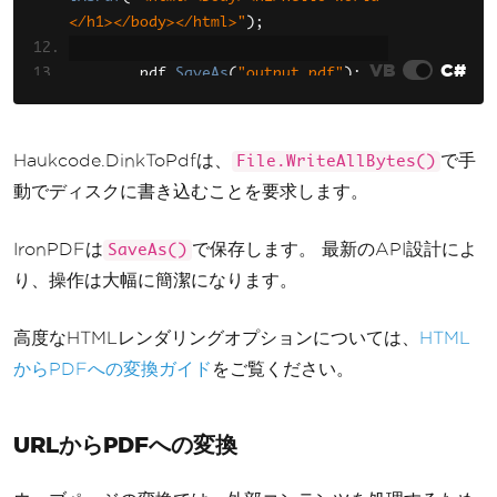
rt
</h1></body></html>"
(
doc
);
);
File
.
WriteAllBytes
(
"output.p
VB
C#
df"
,
 pdf
);
        pdf
.
SaveAs
(
"output.pdf"
);
}
}
}
}
Haukcode.DinkToPdfは、
で手
File.WriteAllBytes()
動でディスクに書き込むことを要求します。
IronPDFは
で保存します。 最新のAPI設計によ
SaveAs()
り、操作は大幅に簡潔になります。
高度なHTMLレンダリングオプションについては、
HTML
からPDFへの変換ガイド
をご覧ください。
URLからPDFへの変換