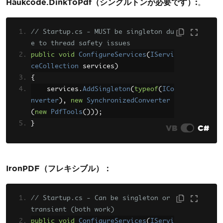
Haukcode.DinkToPdf（シングルトンが必要です）:
。
// Startup.cs - MUST be singleton du
e to thread safety issues
public
void
ConfigureServices
(
IServi
ceCollection
 services
)
{
    services
.
AddSingleton
(
typeof
(
ICo
nverter
),
new
SynchronizedConverter
(
new
PdfTools
()));
}
VB
C#
IronPDF（フレキシブル）：
// Startup.cs - Can be singleton or 
transient (both work)
public
void
ConfigureServices
(
IServi