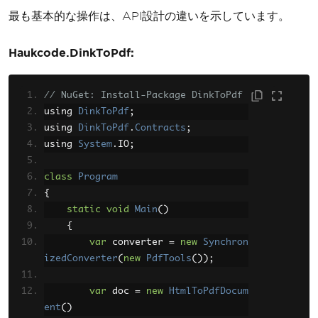
最も基本的な操作は、API設計の違いを示しています。
Haukcode.DinkToPdf:
// NuGet: Install-Package DinkToPdf
using 
DinkToPdf
;
using 
DinkToPdf
.
Contracts
;
using 
System
.
IO
;
class
Program
{
static
void
Main
()
{
var
 converter 
=
new
Synchron
izedConverter
(
new
PdfTools
());
var
 doc 
=
new
HtmlToPdfDocum
ent
()