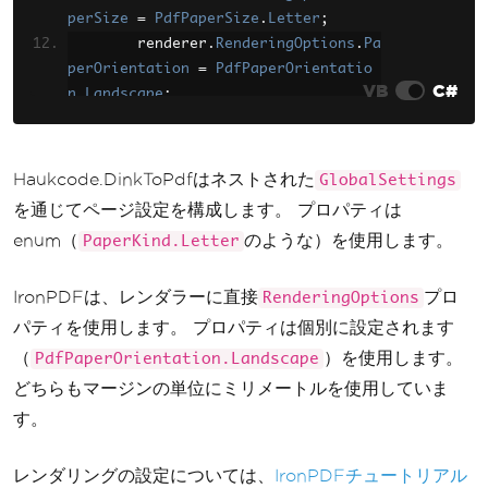
perSize
=
PdfPaperSize
}
.
Letter
;
        renderer
}
.
RenderingOptions
.
Pa
perOrientation
};
=
PdfPaperOrientatio
VB
C#
n
.
Landscape
;
byte
        renderer
[]
 pdf 
.
RenderingOptions
=
 converter
.
Conve
.
Ma
rt
rginTop
(
doc
);
=
10
;
File
        renderer
.
WriteAllBytes
.
RenderingOptions
(
"landscap
.
Ma
Haukcode.DinkToPdfはネストされた
GlobalSettings
e.pdf"
rginBottom
,
 pdf
);
=
10
;
を通じてページ設定を構成します。 プロパティは
}
        renderer
.
RenderingOptions
.
Ma
enum（
のような）を使用します。
PaperKind.Letter
}
rginLeft
=
10
;
        renderer
.
RenderingOptions
.
Ma
IronPDFは、レンダラーに直接
rginRight
=
10
;
プロ
RenderingOptions
パティを使用します。 プロパティは個別に設定されます
var
 pdf 
=
 renderer
.
RenderHtm
（
）を使用します。
PdfPaperOrientation.Landscape
lAsPdf
(
"<html><body><h1>Landscape Do
どちらもマージンの単位にミリメートルを使用していま
cument</h1><p>Custom page settings</
す。
p></body></html>"
);
        pdf
.
SaveAs
(
"landscape.pdf"
);
レンダリングの設定については、
IronPDFチュートリアル