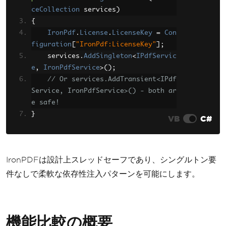
ceCollection
 services
)
{
IronPdf
.
License
.
LicenseKey
=
Con
figuration
[
"IronPdf:LicenseKey"
];
    services
.
AddSingleton
<
IPdfServic
e
,
IronPdfService
>();
// Or services.AddTransient<IPdf
Service, IronPdfService>() - both ar
e safe!
}
VB
C#
IronPDFは設計上スレッドセーフであり、シングルトン要
件なしで柔軟な依存性注入パターンを可能にします。
機能比較の概要