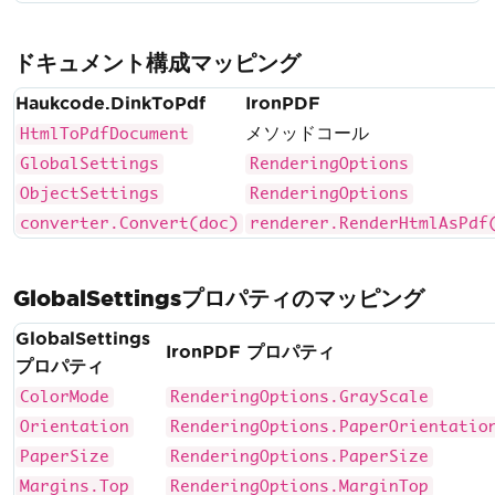
ドキュメント構成マッピング
Haukcode.DinkToPdf
IronPDF
メソッドコール
HtmlToPdfDocument
GlobalSettings
RenderingOptions
ObjectSettings
RenderingOptions
converter.Convert(doc)
renderer.RenderHtmlAsPdf
GlobalSettingsプロパティのマッピング
GlobalSettings
IronPDF プロパティ
プロパティ
ColorMode
RenderingOptions.GrayScale
Orientation
RenderingOptions.PaperOrientatio
PaperSize
RenderingOptions.PaperSize
Margins.Top
RenderingOptions.MarginTop