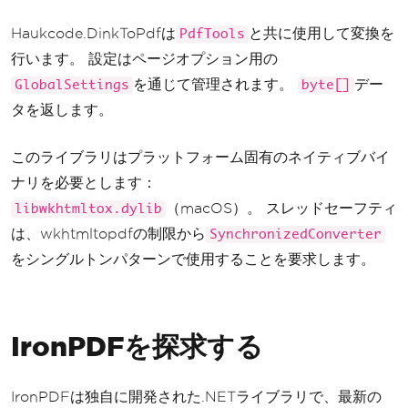
Haukcode.DinkToPdfは
と共に使用して変換を
PdfTools
行います。 設定はページオプション用の
を通じて管理されます。
デー
GlobalSettings
byte[]
タを返します。
このライブラリはプラットフォーム固有のネイティブバイ
ナリを必要とします：
（macOS）。 スレッドセーフティ
libwkhtmltox.dylib
は、wkhtmltopdfの制限から
SynchronizedConverter
をシングルトンパターンで使用することを要求します。
IronPDFを探求する
IronPDFは独自に開発された.NETライブラリで、最新の