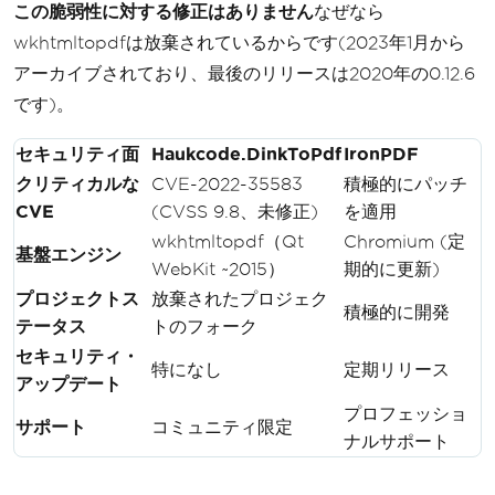
この脆弱性に対する修正はありません
なぜなら
wkhtmltopdfは放棄されているからです(2023年1月から
アーカイブされており、最後のリリースは2020年の0.12.6
です)。
セキュリティ面
Haukcode.DinkToPdf
IronPDF
クリティカルな
CVE-2022-35583
積極的にパッチ
CVE
(CVSS 9.8、未修正)
を適用
wkhtmltopdf（Qt
Chromium (定
基盤エンジン
WebKit ~2015）
期的に更新)
プロジェクトス
放棄されたプロジェク
積極的に開発
テータス
トのフォーク
セキュリティ・
特になし
定期リリース
アップデート
プロフェッショ
サポート
コミュニティ限定
ナルサポート