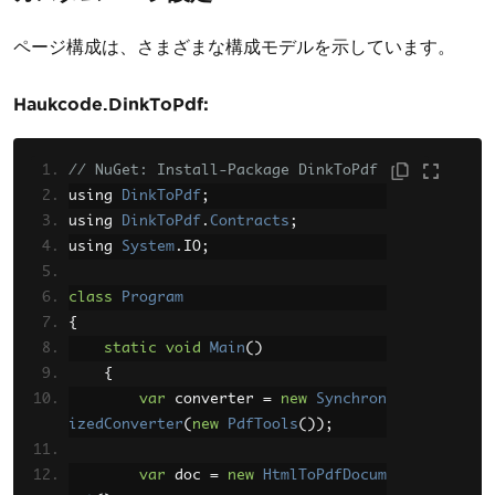
ページ構成は、さまざまな構成モデルを示しています。
Haukcode.DinkToPdf:
// NuGet: Install-Package DinkToPdf
using 
DinkToPdf
;
using 
DinkToPdf
.
Contracts
;
using 
System
.
IO
;
class
Program
{
static
void
Main
()
{
var
 converter 
=
new
Synchron
izedConverter
(
new
PdfTools
());
var
 doc 
=
new
HtmlToPdfDocum