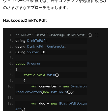
ウェブページの変換では、外部コンテンツを処理するため
のさまざまなアプローチを示します。
Haukcode.DinkToPdf:
// NuGet: Install-Package DinkToPdf
using 
DinkToPdf
;
using 
DinkToPdf
.
Contracts
;
using 
System
.
IO
;
class
Program
{
static
void
Main
()
{
var
 converter 
=
new
Synchron
izedConverter
(
new
PdfTools
());
var
 doc 
=
new
HtmlToPdfDocum
ent
()