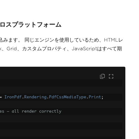
um、クロスプラットフォーム
に組み込みます。 同じエンジンを使用しているため、HTMLレ
x、Grid、カスタムプロパティ、JavaScriptはすべて期
=
IronPdf
.
Rendering
.
PdfCssMediaType
.
Print
;
es — all render correctly