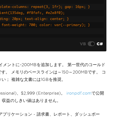
d-template-columns: repeat(3, 1fr); gap: 16px; }
gradient(135deg, #f8fafc, #e2e8f0);
: 8px; padding: 20px; text-align: center; }
2rem; font-weight: 700; color: var(--primary); }
VB
C#
h3>Revenue</h3><div class='value'>$1.2M</div></div>
h3>Users</h3><div class='value'>45,230</div></div>
h3>Uptime</h3><div class='value'>99.97%</div></div>
ロイメントに~200MBを追加します。 第一世代のコールド
です。 メモリのベースラインは～150～200MBです。 コ
さい； 複雑な文書には1GBを推奨。
ssional)、$2,999 (Enterprise)。
ironpdf.com
で公開
L、収益のしきい値はありません。
アプリケーション - 請求書、レポート、ダッシュボー