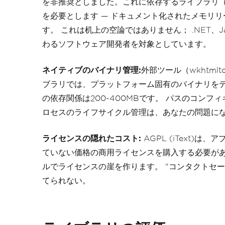
を非推奨としました。これに依存するライブラリ（PDFS
を必要とします — ドキュメント化されたメモリ
す。 これは机上の空論ではありません； .NET、Ja
わるソフトウェア開発者を対象としています。
ネイティブのバイナリ管理:
外部ツール（wkhtmlt
ブラリでは、プラットフォーム固有のバイナリをデプ
の依存関係は200-400MBです。 パスのコン
ロセスのライフサイクル管理は、あなたの問題に
ライセンスの隠れたコスト:
AGPL (iText)
ていない価格の商用ライセンスを購入する必要がありま
ルでライセンスの崖を作ります。 "コンタクトセールス
てられない。