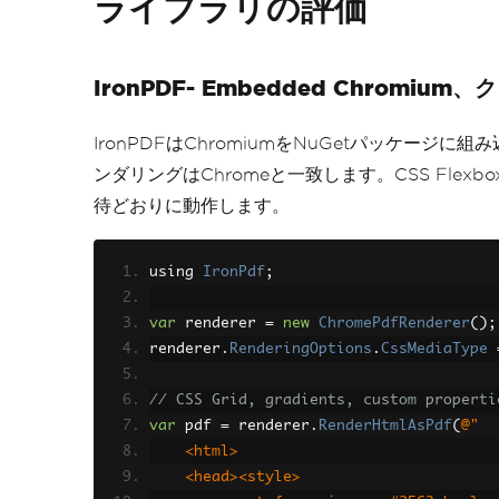
ライブラリの評価
IronPDF- Embedded Chromi
IronPDFはChromiumをNuGetパッケージ
ンダリングはChromeと一致します。CSS Flexbo
待どおりに動作します。
using 
IronPdf
;
var
 renderer 
=
new
ChromePdfRenderer
();
renderer
.
RenderingOptions
.
CssMediaType
// CSS Grid, gradients, custom properti
var
 pdf 
=
 renderer
.
RenderHtmlAsPdf
(
@"
    <html>
    <head><style>