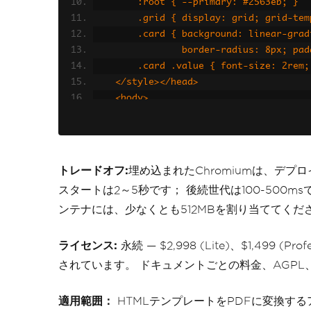
        :root { --primary: #2563eb; }
        .grid { display: grid; gri
        .card { background: linear-
                border-radius
        .card .value { font-size: 
    </style></head>
    <body>
        <div class='grid'>
            <div class='card'><
            <div class='card'><
            <div class='card'><
トレードオフ:
埋め込まれたChromiumは、デプ
        </div>
スタートは2～5秒です； 後続世代は100-500ms
    </body></html>"
);
ンテナには、少なくとも512MBを割り当ててくだ
pdf
.
SaveAs
(
"dashboard.pdf"
);
ライセンス:
永続 — $2,998 (Lite)、$1,499 (Profe
されています。 ドキュメントごとの料金、AGP
適用範囲：
HTMLテンプレートをPDFに変換する