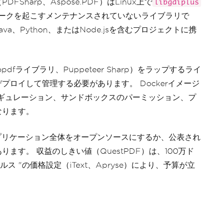
harp、Aspose.PDF）はLinux上で
libgdiplus
リークを起こすメンテナンスされていないライブラリで
va、Python、またはNode.jsを含むプロジェクトに携
opdfライブラリ、Puppeteer Sharp）をラップするライ
ロイして管理する必要があります。 Dockerイメージ
フィギュレーション、サンドボックスのパーミッション、プ
なります。
は、アプリケーション全体をオープンソースにするか、公表され
す。 収益のしきい値（QuestPDF）は、100万ド
 "の価格設定（iText、Apryse）により、予算が立