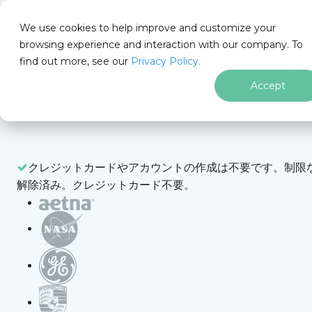
IRONSOFTWARE
We use cookies to help improve and customize your
フッターコンテンツにスキップ
browsing experience and interaction with our company. To
Iron Software
Iron Software ニュース
会社ニュース
IronWordの紹介
find out more, see our
Privacy Policy.
無料の
30日間トライアルキー
をすぐ
ください。
Accept
制限なし。100% ロック解除済み。クレジットカード不要
会社ニュース
Iron Software
のクリーンな海
洋と水路への取
Your trial license will be sent to this addr
り組み
更新日:
2026年6月28日