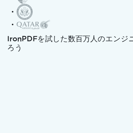
クレジットカードやアカウントの作成は不要です。
制限な
LLM向けのコピー
解除済み。クレジットカード不要。
LLM 用の Markdown と
ChatGPTで開く
このページについてChatGP
LLM向けのコピー
ジェミニで開く
このページについてGemini
IronPDFを試した数百万人のエン
ろう
Grokで開く
このページについてGrokに質