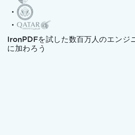
クレジットカードやアカウントの作成は不要です。
制限
エンスの学士号を取得し、Node.js、TypeScript、
100% ロック解除済み。クレジットカード不要。
JavaScript、およびReactに精通したフロントエン
ド開発を専門としています。直感的で美しいユーザー
インターフェースを作成することに情熱を持ち、
Curtisは現代のフレームワークを用いた開発や、構造
の良い視覚的に魅力的なマニュアルの作成を楽しんで
います。
開発以外にも、CurtisはIoT（Internet of Things）
への強い関心を持ち、ハードウェアとソフトウェアの
統合方法を模索しています。余暇には、ゲームをした
りDiscordボットを作成したりして、技術に対する愛
IronPDFを試した数百万人のエンジ
情と創造性を組み合わせています。
に加わろう
最近の記事