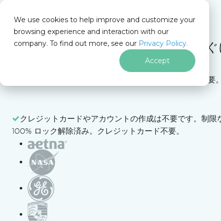
IRONSOFTWARE
We use cookies to help improve and customize your
フッターコンテンツにスキップ
browsing experience and interaction with our
company. To find out more, see our
Privacy Policy.
無料の
30日間トライアルキー
をすぐ
Iron Software
About Us
著者について: Curtis Chau
入手してください。
Accept
制限なし。100% ロック解除済み。クレジットカード不要
Curtis Chau
Your trial license will be sent to this address
Curtis Chau
テクニカルライター
Curtis Chauは、カールトン大学でコンピュータサイ