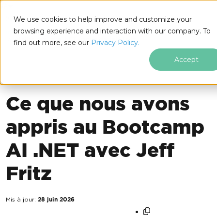
IRONSOFTWARE
We use cookies to help improve and customize your
Passer au contenu du pied de page
browsing experience and interaction with our company. To
Iron Software
Actualités Iron Software
Nouvelles de l'entreprise
Atelier pratique .NET Aspire de Jeff Fritz
find out more, see our
Privacy Policy.
Accept
NOUVELLES DE L'ENTREPRISE
Ce que nous avons
appris au Bootcamp
AI .NET avec Jeff
Fritz
Mis à jour:
28 juin 2026