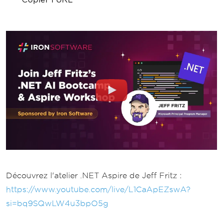
Découvrez l'atelier .NET Aspire de Jeff Fritz :
https://www.youtube.com/live/L1CaApEZswA?
si=bq9SQwLW4u3bpO5g