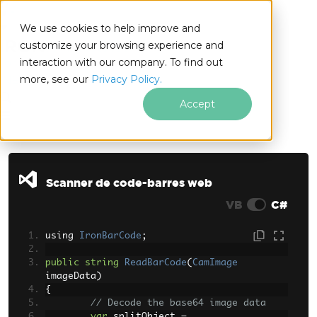
We use cookies to help improve and
customize your browsing experience and
interaction with our company. To find out
for
more, see our
Privacy Policy.
.NET
Accept
Passer au contenu du pied de page
Scanner de code-barres web
VB
C#
using 
IronBarCode
;
public
string
ReadBarCode
(
CamImage
imageData
)
{
// Decode the base64 image data
var
 splitObject 
=