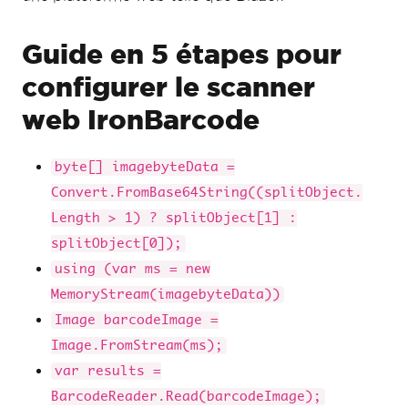
Guide en 5 étapes pour
configurer le scanner
web IronBarcode
byte[] imagebyteData =
Convert.FromBase64String((splitObject.
Length > 1) ? splitObject[1] :
splitObject[0]);
using (var ms = new
MemoryStream(imagebyteData))
Image barcodeImage =
Image.FromStream(ms);
var results =
BarcodeReader.Read(barcodeImage);