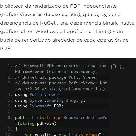
biblioteca de renderizado de PDF independiente
(PdfiumViewer es de uso común), que agrega una
dependencia de NuGet , una dependencia binaria nativa
(pdfium.dll en Windows o libpdfium en Linux) y un
bucle de renderizado alrededor de cada operación de
PDF:
// Dynamsoft PDF processing — requires 
PdfiumViewer (external dependency)
// dotnet add package PdfiumViewer
// dotnet add package PdfiumViewer.Nat
ive.x86_64.v8-xfa (platform-specific)
using 
PdfiumViewer
;
using 
System
.
Drawing
.
Imaging
;
using 
Dynamsoft
.
DBR
;
public
List
<string>
ReadBarcodesFromPd
f
(
string
 pdfPath
)
{
var
 results 
=
new
List
<string>
();