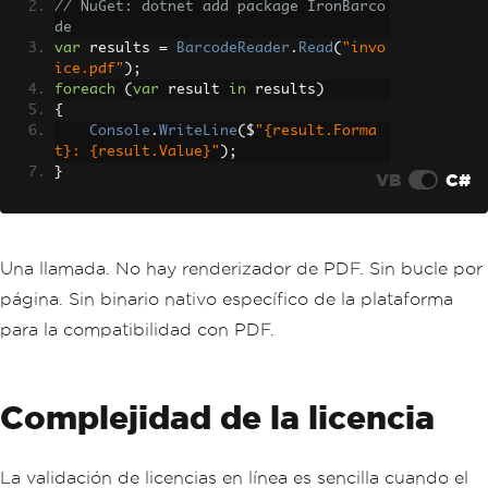
foreach
(
var
 b 
in
 barcode
// NuGet: dotnet add package IronBarco
s
)
de
                results
.
Add
(
b
.
BarcodeT
var
 results 
=
BarcodeReader
.
Read
(
"invo
ext
);
ice.pdf"
);
}
foreach
(
var
 result 
in
 results
)
}
{
Console
.
WriteLine
(
$
"{result.Forma
return
 results
;
t}: {result.Value}"
);
}
}
VB
C#
Una llamada. No hay renderizador de PDF. Sin bucle por
página. Sin binario nativo específico de la plataforma
para la compatibilidad con PDF.
Complejidad de la licencia
La validación de licencias en línea es sencilla cuando el