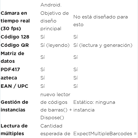
Android.
Cámara en
Objetivo de
No está diseñado para
tiempo real
diseño
esto
(30 fps)
principal
Código 128
Sí
Sí
Código QR
Sí (leyendo)
Sí (lectura y generación)
Matriz de
Sí
Sí
datos
PDF417
Sí
Sí
azteca
Sí
Sí
EAN / UPC
Sí
Sí
nuevo lector
Gestión de
de códigos
Estático: ninguna
instancias
de barras() +
instancia
Dispose()
Lectura de
Cantidad
múltiples
esperada de
ExpectMultipleBarcodes =