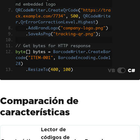
nd embedded logo
QRCodeWriter
.
CreateQrCode
(
"https://tra
ck.example.com/7734"
,
500
,
QRCodeWrite
r
.
QrErrorCorrectionLevel
.
Highest
)
.
AddBrandLogo
(
"company-logo.png"
)
.
SaveAsPng
(
"tracking-qr.png"
);
// Get bytes for HTTP response
byte
[]
 bytes 
=
BarcodeWriter
.
CreateBar
code
(
"ITEM-001"
,
BarcodeEncoding
.
Code1
28
)
VB
C#
.
ResizeTo
(
400
,
100
)
.
ToPngBinaryData
();
Comparación de
características
Lector de
códigos de