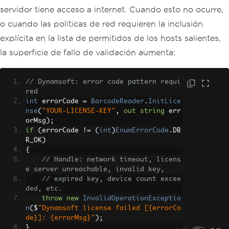
servidor tiene acceso a internet. Cuando esto no ocurre,
o cuando las políticas de red requieren la inclusión
explícita en la lista de permitidos de los hosts salientes,
la superficie de fallo de validación aumenta:
// Dynamsoft: error code pattern requi
red
int
 errorCode 
=
BarcodeReader
.
InitLice
nse
(
"YOUR-LICENSE-KEY"
,
out
string
 err
orMsg
);
if
(
errorCode 
!=
(
int
)
EnumErrorCode
.
DB
R_OK
)
{
// Handle: network timeout, licens
e server unreachable, invalid key,
// expired key, device count excee
ded, etc.
throw
new
InvalidOperationExceptio
n
(
$
"Dynamsoft license failed [{errorCo
de}]: {errorMsg}"
);
}