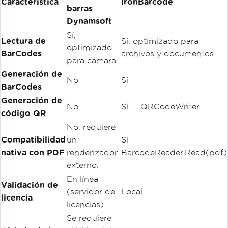
Característica
IronBarcode
barras
Dynamsoft
Sí,
Lectura de
Sí, optimizado para
optimizado
BarCodes
archivos y documentos.
para cámara.
Generación de
No
Sí
BarCodes
Generación de
No
Sí — QRCodeWriter
código QR
No, requiere
Compatibilidad
un
Sí —
nativa con PDF
renderizador
BarcodeReader.Read(pdf)
externo.
En línea
Validación de
(servidor de
Local
licencia
licencias)
Se requiere