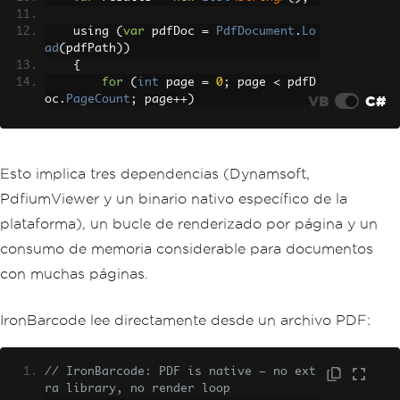
    using 
(
var
 pdfDoc 
=
PdfDocument
.
Lo
ad
(
pdfPath
))
{
for
(
int
 page 
=
0
;
 page 
<
 pdfD
VB
C#
oc
.
PageCount
;
 page
++)
{
// Render each page at 300 
DPI
            using 
var
 image 
=
 pdfDoc
.
R
Esto implica tres dependencias (Dynamsoft,
ender
(
page
,
300
,
300
,
true
);
PdfiumViewer y un binario nativo específico de la
            using 
var
 ms 
=
new
MemoryS
tream
();
plataforma), un bucle de renderizado por página y un
            image
.
Save
(
ms
,
ImageForma
consumo de memoria considerable para documentos
t
.
Png
);
byte
[]
 imageBytes 
=
 ms
.
ToA
con muchas páginas.
rray
();
IronBarcode lee directamente desde un archivo PDF:
// Now pass rendered image 
bytes to Dynamsoft
TextResult
[]
 barcodes 
=
 re
ader
.
DecodeFileInMemory
(
imageBytes
,
// IronBarcode: PDF is native — no ext
""
);
ra library, no render loop