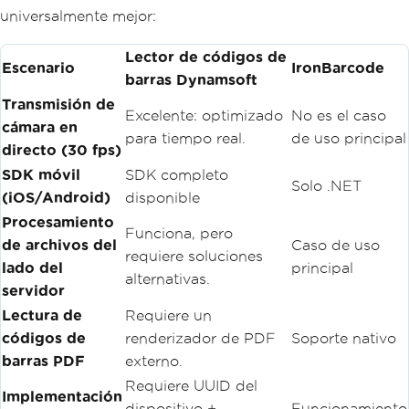
universalmente mejor:
Lector de códigos de
Escenario
IronBarcode
barras Dynamsoft
Transmisión de
Excelente: optimizado
No es el caso
cámara en
para tiempo real.
de uso principal
directo (30 fps)
SDK móvil
SDK completo
Solo .NET
(iOS/Android)
disponible
Procesamiento
Funciona, pero
de archivos del
Caso de uso
requiere soluciones
lado del
principal
alternativas.
servidor
Lectura de
Requiere un
códigos de
renderizador de PDF
Soporte nativo
barras PDF
externo.
Requiere UUID del
Implementación
dispositivo +
Funcionamiento