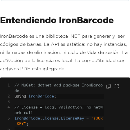
Entendiendo IronBarcode
IronBarcode es una biblioteca .NET para generar y leer
códigos de barras. La API es estática: no hay instancias,
ni llamadas de eliminación, ni ciclo de vida de sesión. La
activación de la licencia es local. La compatibilidad con
archivos PDF está integrada:
// NuGet: dotnet add package IronBarco
de
using 
IronBarCode
;
// License — local validation, no netw
ork call
IronBarCode
.
License
.
LicenseKey
=
"YOUR
-KEY"
;