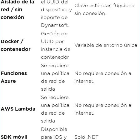
Aislado de la
el UUID del
Clave estándar, funciona
red / sin
dispositivo y
sin conexión.
conexión
soporte de
Dynamsoft.
Gestión de
Docker /
UUID por
Variable de entorno única
contenedor
instancia de
contenedor
Se requiere
Funciones
una política
No requiere conexión a
Azure
de red de
internet.
salida
Se requiere
una política
No requiere conexión a
AWS Lambda
de red de
internet.
salida
Disponible
SDK móvil
para iOS y
Solo .NET