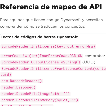
Referencia de mapeo de API
Para equipos que tienen código Dynamsoft y necesitan
comprender cómo se traducen los conceptos:
Lector de códigos de barras Dynamsoft
BarcodeReader.InitLicense(key, out errorMsg)
comprobar
errorCode != (int)EnumErrorCode.DBR_OK
(UUID)
BarcodeReader.OutputLicenseToString()
BarcodeReader.InitLicenseFromLicenseContent(conte
uuid)
new BarcodeReader()
reader.Dispose()
reader.DecodeFile(imagePath, "")
reader.DecodeFileInMemory(bytes, "")