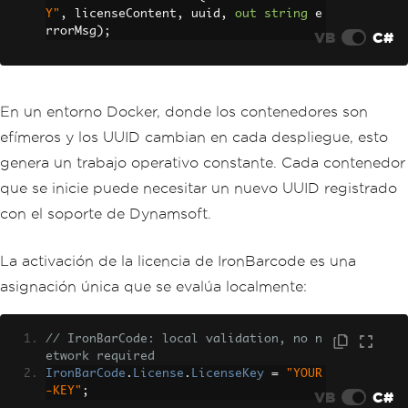
Y"
,
 licenseContent
,
 uuid
,
out
string
 e
rrorMsg
);
VB
C#
En un entorno Docker, donde los contenedores son
efímeros y los UUID cambian en cada despliegue, esto
genera un trabajo operativo constante. Cada contenedor
que se inicie puede necesitar un nuevo UUID registrado
con el soporte de Dynamsoft.
La activación de la licencia de IronBarcode es una
asignación única que se evalúa localmente:
// IronBarCode: local validation, no n
etwork required
IronBarCode
.
License
.
LicenseKey
=
"YOUR
-KEY"
;
VB
C#