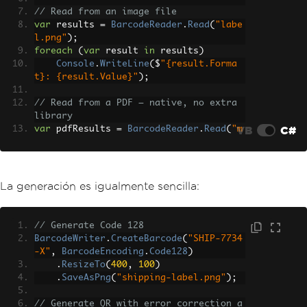
// Read from an image file
var
 results 
=
BarcodeReader
.
Read
(
"labe
l.png"
);
foreach
(
var
 result 
in
 results
)
Console
.
WriteLine
(
$
"{result.Forma
t}: {result.Value}"
);
// Read from a PDF — native, no extra 
library
VB
C#
var
 pdfResults 
=
BarcodeReader
.
Read
(
"m
anifest.pdf"
);
// Read with options for high-accuracy 
or high-throughput scenarios
La generación es igualmente sencilla:
var
 options 
=
new
BarcodeReaderOptions
{
Speed
=
ReadingSpeed
.
Balanced
,
// Generate Code 128
ExpectMultipleBarcodes
=
true
,
BarcodeWriter
.
CreateBarcode
(
"SHIP-7734
MaxParallelThreads
=
4
-X"
,
BarcodeEncoding
.
Code128
)
};
.
ResizeTo
(
400
,
100
)
var
 multiResults 
=
BarcodeReader
.
Read
.
SaveAsPng
(
"shipping-label.png"
);
(
"multi-barcode-sheet.png"
,
 options
);
// Generate QR with error correction a