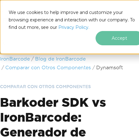
We use cookies to help improve and customize your
browsing experience and interaction with our company. To
find out more, see our
Privacy Policy.
for
.NET
Accept
Saltar al pie de página
IronBarcode
Blog de IronBarcode
Comparar con Otros Componentes
Dynamsoft
COMPARAR CON OTROS COMPONENTES
Barkoder SDK vs
IronBarcode:
Generador de