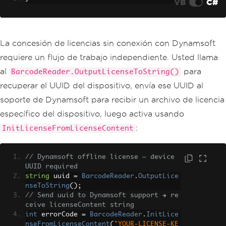
VB
C#
La concesión de licencias sin conexión con Dynamsoft
requiere un flujo de trabajo independiente. Usted llama
al
para
BarcodeReader.OutputLicenseToString()
recuperar el UUID del dispositivo, envía ese UUID al
soporte de Dynamsoft para recibir un archivo de licencia
específico del dispositivo, luego activa usando
:
InitLicenseFromLicenseContent
// Dynamsoft offline license — device 
UUID required
string
 uuid 
=
BarcodeReader
.
OutputLice
nseToString
();
// Send uuid to Dynamsoft support → re
ceive licenseContent string
int
 errorCode 
=
BarcodeReader
.
InitLice
nseFromLicenseContent
(
"YOUR-LICENSE-KE