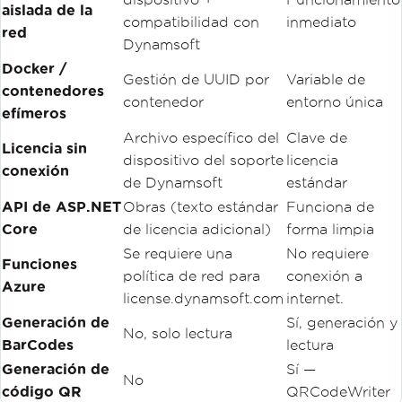
aislada de la
compatibilidad con
inmediato
red
Dynamsoft
Docker /
Gestión de UUID por
Variable de
contenedores
contenedor
entorno única
efímeros
Archivo específico del
Clave de
Licencia sin
dispositivo del soporte
licencia
conexión
de Dynamsoft
estándar
API de ASP.NET
Obras (texto estándar
Funciona de
Core
de licencia adicional)
forma limpia
Se requiere una
No requiere
Funciones
política de red para
conexión a
Azure
license.dynamsoft.com
internet.
Generación de
Sí, generación y
No, solo lectura
BarCodes
lectura
Generación de
Sí —
No
código QR
QRCodeWriter