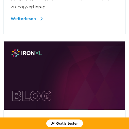
zu convertieren.
Weiterlesen
1. November 2023
Gratis testen
Wie man eine Datentabelle in eine