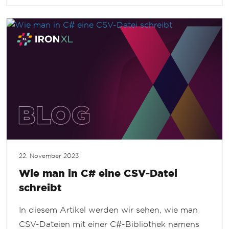
22. November 2023
Wie man in C# eine CSV-Datei
schreibt
In diesem Artikel werden wir sehen, wie man
CSV-Dateien mit einer C#-Bibliothek namens