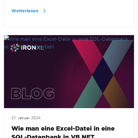
Weiterlesen
27. Januar 2024
Wie man eine Excel-Datei in eine
SQL-Datenbank in VB.NET