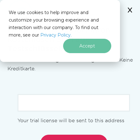
IRONSOFTWARE
We use cookies to help improve and
Zum Fußzeileninhalt springen
customize your browsing experience and
C# Application
Auf dieser Seite
interaction with our company. To find out
Holen Sie sich sofort Ihren
more, see our
Privacy Policy.
kostenlosen
30-Tage-
Iron Software
Accept
Neuer Erweiterungsmanager in Visual Studio 2022 v17.10
Testschlüssel
.
Keine Einschränkungen. 100 % freigeschaltet. Keine
Neuer
Kreditkarte.
Erweiterungsmanager in
Visual Studio 2022 v17.10
[[academy-video-youtube(
{"vid": "8g6vE1to_AY",
"start_time": "0", "title": "Neuer
Your trial license will be sent to this address
Erweiterungsmanager in Visual Studio 2022
v17.10", "creator": "Tim Corey", "length": "9m
)]]
00s"}