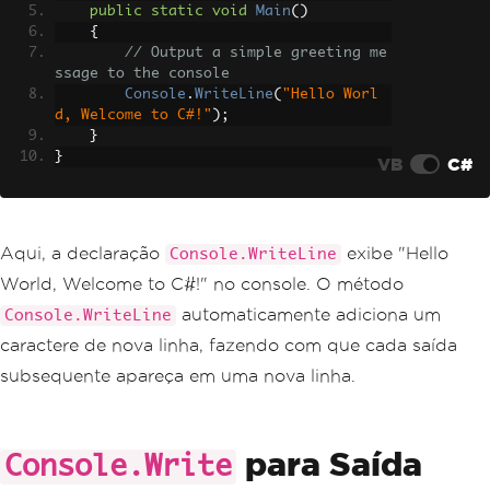
public
static
void
Main
()
{
// Output a simple greeting me
ssage to the console
Console
.
WriteLine
(
"Hello Worl
d, Welcome to C#!"
);
}
}
VB
C#
Aqui, a declaração
exibe "Hello
Console.WriteLine
World, Welcome to C#!" no console. O método
automaticamente adiciona um
Console.WriteLine
caractere de nova linha, fazendo com que cada saída
subsequente apareça em uma nova linha.
para Saída
Console.Write