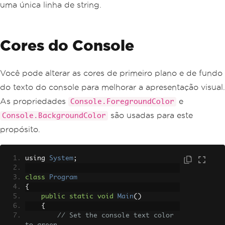
uma única linha de string.
Cores do Console
Você pode alterar as cores de primeiro plano e de fundo
do texto do console para melhorar a apresentação visual.
As propriedades
e
Console.ForegroundColor
são usadas para este
Console.BackgroundColor
propósito.
using 
System
;
class
Program
{
public
static
void
Main
()
{
// Set the console text color 