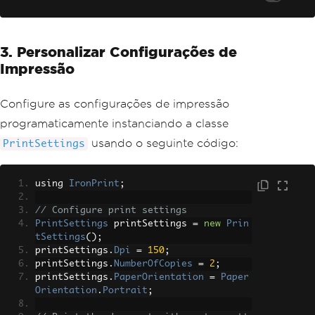
3. Personalizar Configurações de
Impressão
Configure as configurações de impressão
programaticamente instanciando a classe
usando o seguinte código:
PrintSettings
using 
IronPrint
;
// Configure print settings
PrintSettings
 printSettings 
=
new
Prin
tSettings
();
printSettings
.
Dpi
=
150
;
printSettings
.
NumberOfCopies
=
2
;
printSettings
.
PaperOrientation
=
Paper
Orientation
.
Portrait
;