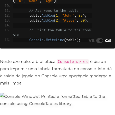
(
"ID"
,
"Name"
,
"Age"
);
// Add rows to the table
        table
.
AddRow
(
1
,
"John"
,
25
);
        table
.
AddRow
(
2
,
"Alice"
,
30
);
// Print the table to the cons
ole
VB
C#
Console
.
WriteLine
(
table
);
}
}
Neste exemplo, a biblioteca
é usada
ConsoleTables
para imprimir uma tabela formatada no console. Isto dá
à saída da janela do Console uma aparência moderna e
mais limpa.