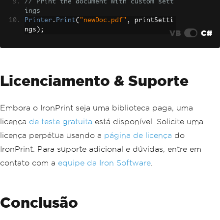
// Print the document with custom sett
ings
Printer
.
Print
(
"newDoc.pdf"
,
 printSetti
ngs
);
VB
C#
Licenciamento & Suporte
Embora o IronPrint seja uma biblioteca paga, uma
licença
de teste gratuita
está disponível. Solicite uma
licença perpétua usando a
página de licença
do
IronPrint. Para suporte adicional e dúvidas, entre em
contato com a
equipe da Iron Software
.
Conclusão