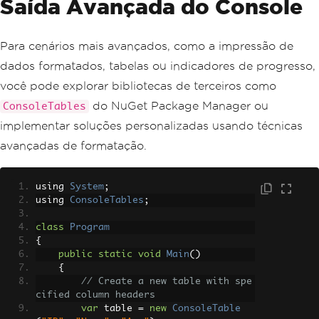
Saída Avançada do Console
Para cenários mais avançados, como a impressão de
dados formatados, tabelas ou indicadores de progresso,
você pode explorar bibliotecas de terceiros como
do NuGet Package Manager ou
ConsoleTables
implementar soluções personalizadas usando técnicas
avançadas de formatação.
using 
System
;
using 
ConsoleTables
;
class
Program
{
public
static
void
Main
()
{
// Create a new table with spe
cified column headers
var
 table 
=
new
ConsoleTable