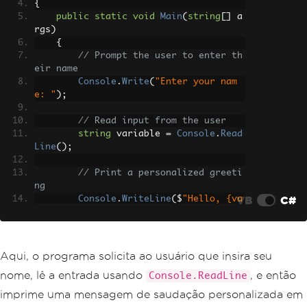
{
public
static
void
Main
(
string
[]
 a
rgs
)
{
// Prompt the user to enter th
eir name
Console
.
Write
(
"Enter your nam
e: "
);
// Read input from the user
string
 variable 
=
Console
.
Read
Line
();
// Print a personalized greeti
ng
VB
C#
Console
.
WriteLine
(
$
"Hello, {va
riable}!"
);
}
}
Aqui, o programa solicita ao usuário que insira seu
nome, lê a entrada usando
, e então
Console.ReadLine
imprime uma mensagem de saudação personalizada em