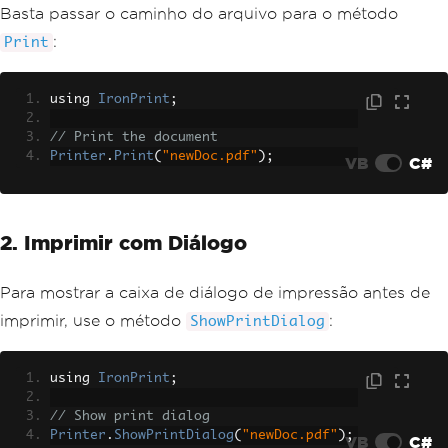
Basta passar o caminho do arquivo para o método
:
Print
using 
IronPrint
;
// Print the document
Printer
.
Print
(
"newDoc.pdf"
);
VB
C#
2. Imprimir com Diálogo
Para mostrar a caixa de diálogo de impressão antes de
imprimir, use o método
:
ShowPrintDialog
using 
IronPrint
;
// Show print dialog
Printer
.
ShowPrintDialog
(
"newDoc.pdf"
);
VB
C#