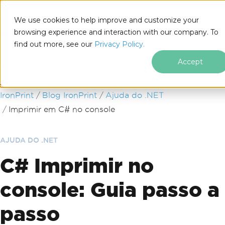
We use cookies to help improve and customize your
browsing experience and interaction with our company. To
find out more, see our
Privacy Policy.
for
.NET
Accept
Ir para o conteúdo do rodapé
IronPrint
Blog IronPrint
Ajuda do .NET
Imprimir em C# no console
AJUDA DO .NET
C# Imprimir no
console: Guia passo a
passo