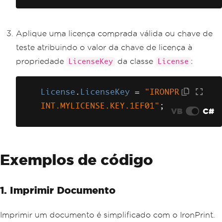
Aplique uma licença comprada válida ou chave de
teste atribuindo o valor da chave de licença à
propriedade
da classe
:
LicenseKey
License
License
.
LicenseKey
=
"IRONPR
INT.MYLICENSE.KEY.1EF01"
;
VB
C#
Exemplos de código
1. Imprimir Documento
Imprimir um documento é simplificado com o IronPrint.