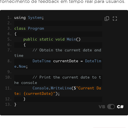
fornecimento de feedback em tempo real para usuários.
using 
System
;
class
Program
{
public
static
void
Main
()
{
// Obtain the current date and 
time
DateTime
 currentDate 
=
DateTim
e
.
Now
;
// Print the current date to t
he console
Console
.
WriteLine
(
$
"Current Da
te: {currentDate}"
);
}
}
VB
C#