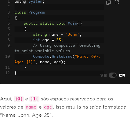
using 
System
;
class
Program
{
public
static
void
Main
()
{
string
 name 
=
"John"
;
int
 age 
=
25
;
// Using composite formatting 
to print variable values
Console
.
WriteLine
(
"Name: {0}, 
Age: {1}"
,
 name
,
 age
);
}
}
VB
C#
Aqui,
e
são espaços reservados para os
{0}
{1}
valores de
e
. Isso resulta na saída formatada
name
age
"Name: John, Age: 25".