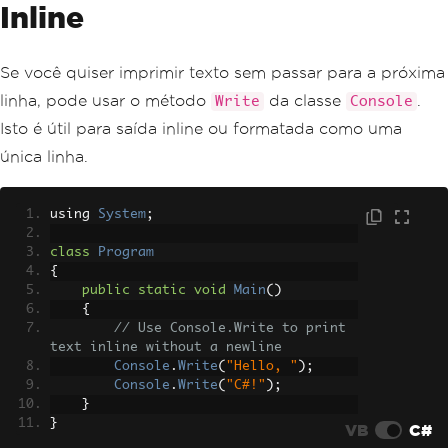
Inline
Se você quiser imprimir texto sem passar para a próxima
linha, pode usar o método
da classe
.
Write
Console
Isto é útil para saída inline ou formatada como uma
única linha.
using 
System
;
class
Program
{
public
static
void
Main
()
{
// Use Console.Write to print 
text inline without a newline
Console
.
Write
(
"Hello, "
);
Console
.
Write
(
"C#!"
);
}
}
VB
C#