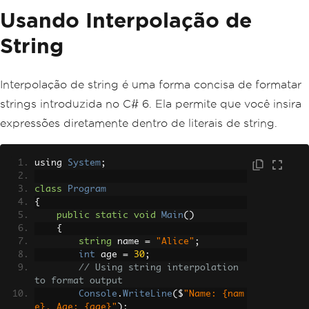
Usando Interpolação de
String
Interpolação de string é uma forma concisa de formatar
strings introduzida no C# 6. Ela permite que você insira
expressões diretamente dentro de literais de string.
using 
System
;
class
Program
{
public
static
void
Main
()
{
string
 name 
=
"Alice"
;
int
 age 
=
30
;
// Using string interpolation 
to format output
Console
.
WriteLine
(
$
"Name: {nam
e}, Age: {age}"
);