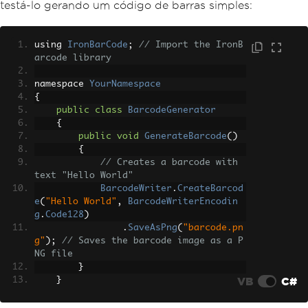
testá-lo gerando um código de barras simples:
using 
IronBarCode
;
// Import the IronB
arcode library
namespace 
YourNamespace
{
public
class
BarcodeGenerator
{
public
void
GenerateBarcode
()
{
// Creates a barcode with 
text "Hello World"
BarcodeWriter
.
CreateBarcod
e
(
"Hello World"
,
BarcodeWriterEncodin
g
.
Code128
)
.
SaveAsPng
(
"barcode.pn
g"
);
// Saves the barcode image as a P
NG file
}
VB
C#
}
}