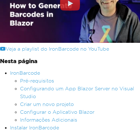
Veja a playlist do IronBarcode no YouTube
Nesta página
IronBarcode
Pré-requisitos
Configurando um App Blazor Server no Visual
Studio
Criar um novo projeto
Configurar o Aplicativo Blazor
Informações Adicionais
Instalar IronBarcode