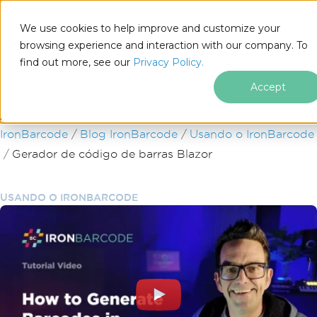
We use cookies to help improve and customize your
browsing experience and interaction with our company. To
find out more, see our
Privacy Policy.
for
.NET
Accept
Ir para o conteúdo do rodapé
IronBarcode
Blog IronBarcode
Usando o IronBarcode
Gerador de código de barras Blazor
USANDO O IRONBARCODE