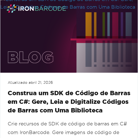
Atualizado
abril 21, 2026
Construa um SDK de Código de Barras
em C#: Gere, Leia e Digitalize Códigos
de Barras com Uma Biblioteca
Crie recursos de SDK de código de barras em C#
com IronBarcode. Gere imagens de código de