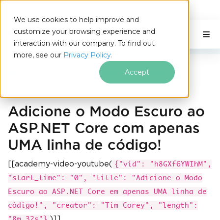
IRONSOFTWARE
We use cookies to help improve and
Ir para o conteúdo do rodapé
customize your browsing experience and
C# Application
Nesta página
interaction with our company. To find out
more, see our
Privacy Policy.
Recursos do IronPDF
Accept
Implementar o Modo Escuro no ASP.NET Core
Adicione o Modo Escuro ao
ASP.NET Core com apenas
UMA linha de código!
[[academy-video-youtube(
{"vid": "h8GXf6YWIhM",
"start_time": "0", "title": "Adicione o Modo
Escuro ao ASP.NET Core em apenas UMA linha de
código!", "creator": "Tim Corey", "length":
)]]
"8m 32s"}