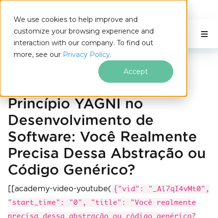
IRONSOFTWARE
We use cookies to help improve and
Ir para o conteúdo do rodapé
customize your browsing experience and
C# Application
Nesta página
interaction with our company. To find out
more, see our
Privacy Policy.
Recursos do IronPDF
Princípio YAGNI
Accept
Princípio YAGNI no
Desenvolvimento de
Software: Você Realmente
Precisa Dessa Abstração ou
Código Genérico?
[[academy-video-youtube(
{"vid": "_Al7qI4vMt0",
"start_time": "0", "title": "Você realmente
precisa dessa abstração ou código genérico?