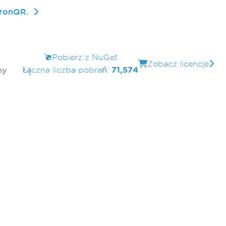
IronQR.
Pobierz z NuGet
Zobacz licencje
ny
Łączna liczba pobrań:
71,574