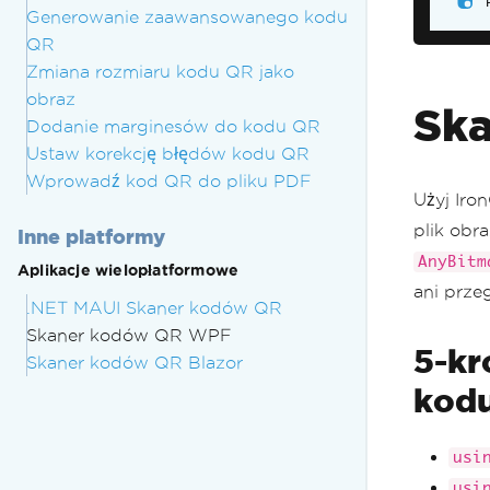
Generowanie zaawansowanego kodu
}
QR
Zmiana rozmiaru kodu QR jako
obraz
Sk
Dodanie marginesów do kodu QR
Ustaw korekcję błędów kodu QR
Wprowadź kod QR do pliku PDF
Użyj Iro
plik ob
Inne platformy
AnyBitm
Aplikacje wielopłatformowe
ani przeg
.NET MAUI Skaner kodów QR
Skaner kodów QR WPF
5-kr
Skaner kodów QR Blazor
kod
usi
usi