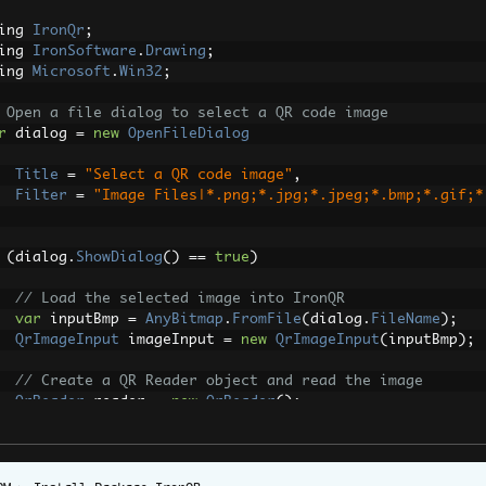
ing 
IronQr
;
ing 
IronSoftware
.
Drawing
;
ing 
Microsoft
.
Win32
;
 Open a file dialog to select a QR code image
r
 dialog 
=
new
OpenFileDialog
Title
=
"Select a QR code image"
,
Filter
=
"Image Files|*.png;*.jpg;*.jpeg;*.bmp;*.gif;*
(
dialog
.
ShowDialog
()
==
true
)
// Load the selected image into IronQR
var
 inputBmp 
=
AnyBitmap
.
FromFile
(
dialog
.
FileName
);
QrImageInput
 imageInput 
=
new
QrImageInput
(
inputBmp
);
// Create a QR Reader object and read the image
QrReader
 reader 
=
new
QrReader
();
IEnumerable
<
QrResult
>
 results 
=
 reader
.
Read
(
imageInput
// Display the first result
ResultLabel
.
Text
=
 results
.
FirstOrDefault
()?.
Value
??