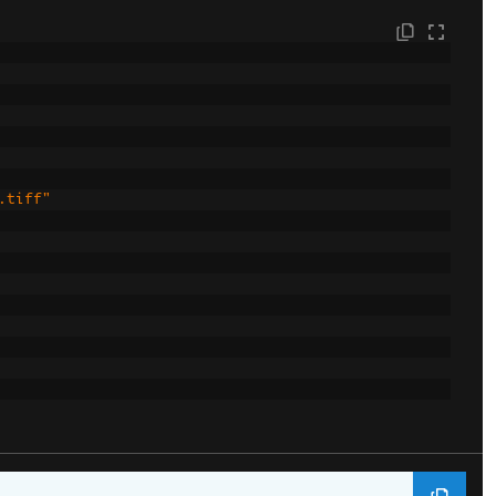
.tiff"
);
"No QR code found."
;