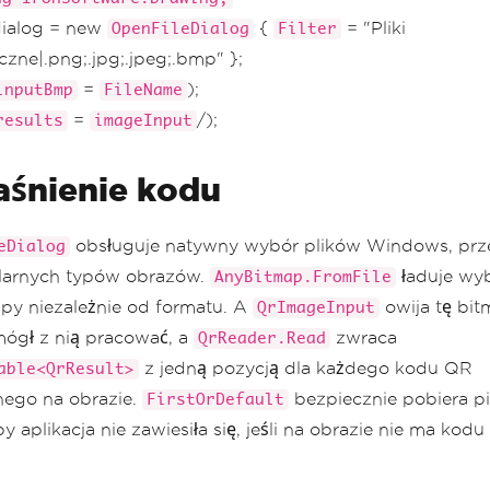
dialog = new
{
= "Pliki
OpenFileDialog
Filter
iczne|.png;.jpg;.jpeg;.bmp" };
=
);
inputBmp
FileName
=
/);
results
imageInput
śnienie kodu
obsługuje natywny wybór plików Windows, prze
eDialog
larnych typów obrazów.
ładuje wyb
AnyBitmap.FromFile
py niezależnie od formatu. A
owija tę bit
QrImageInput
ógł z nią pracować, a
zwraca
QrReader.Read
z jedną pozycją dla każdego kodu QR
able<QrResult>
nego na obrazie.
bezpiecznie pobiera p
FirstOrDefault
y aplikacja nie zawiesiła się, jeśli na obrazie nie ma kodu