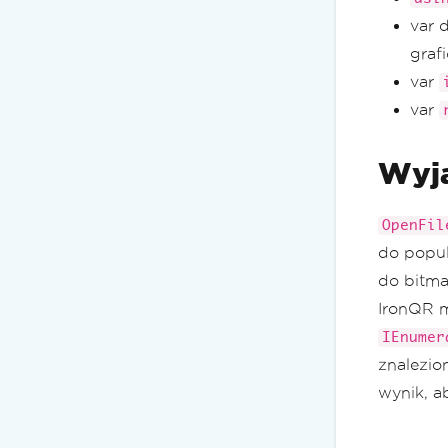
var 
graf
var
var
Wyja
OpenFil
do popu
do bitma
IronQR m
IEnumer
znalezio
wynik, ab