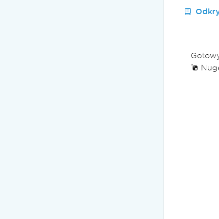
Odkry
Gotowy
Nuget