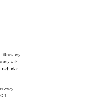
filtrowany
rany plik
mapę, aby
ierwszy
 QR.