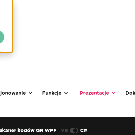
cjonowanie
Funkcje
Prezentacje
Dok
Skaner kodów QR WPF
VB
C#