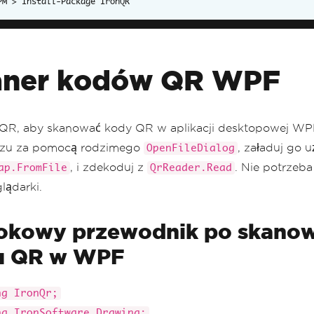
Install-Package IronQR
aner kodów QR WPF
nQR, aby skanować kody QR w aplikacji desktopowej WP
razu za pomocą rodzimego
, załaduj go 
OpenFileDialog
, i zdekoduj z
. Nie potrzeba
ap.FromFile
QrReader.Read
lądarki.
okowy przewodnik po skano
u QR w WPF
ng IronQr;
ng IronSoftware.Drawing;