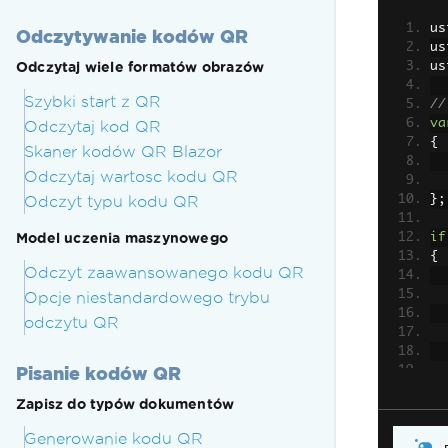
us
Odczytywanie kodów QR
us
Odczytaj wiele formatów obrazów
us
Szybki start z QR
//
va
Odczytaj kod QR
{
Skaner kodów QR Blazor
Odczytaj wartosc kodu QR
Odczyt typu kodu QR
};
Model uczenia maszynowego
if
{
Odczyt zaawansowanego kodu QR
Opcje niestandardowego trybu
odczytu QR
Pisanie kodów QR
Zapisz do typów dokumentów
Generowanie kodu QR