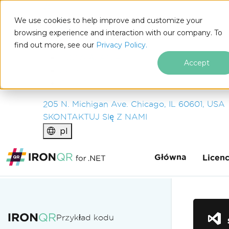
IRON
SOFTWARE
We use cookies to help improve and customize your
PRODUKTY
browsing experience and interaction with our company. To
find out more, see our
ENTERPRISE
Privacy Policy.
ROZWIĄZANIA
Accept
ZASOBY
O NAS
205 N. Michigan Ave. Chicago, IL 60601, USA
SKONTAKTUJ SIę Z NAMI
pl
Główna
Licen
Przejdź do treści stopki
Przykład kodu