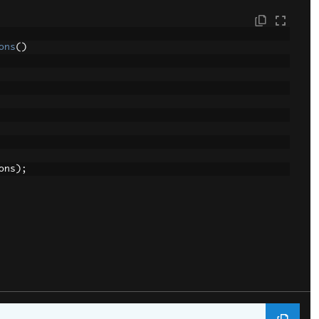
ons
()
ons
);