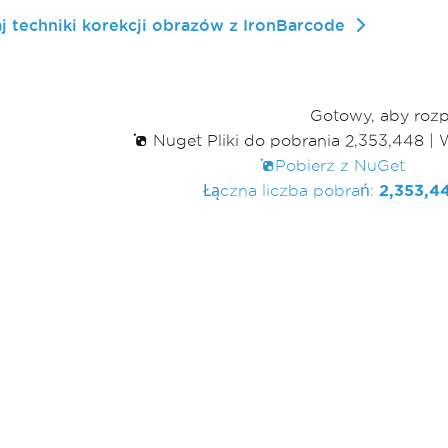
j techniki korekcji obrazów z IronBarcode
Gotowy, aby roz
Nuget Pliki do pobrania 2,353,448
|
W
Pobierz z NuGet
Łączna liczba pobrań:
2,353,4