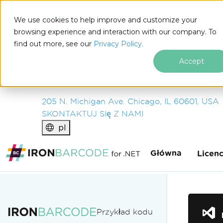
IRON
SOFTWARE
We use cookies to help improve and customize your
PRODUKTY
browsing experience and interaction with our company. To
find out more, see our
ENTERPRISE
Privacy Policy.
ROZWIĄZANIA
Accept
ZASOBY
O NAS
205 N. Michigan Ave. Chicago, IL 60601, USA
SKONTAKTUJ SIę Z NAMI
pl
Główna
Licen
Przejdź do treści stopki
Przykład kodu