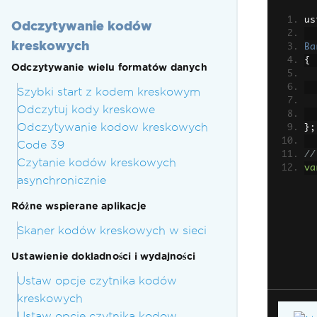
us
Odczytywanie kodów
kreskowych
Ba
{
Odczytywanie wielu formatów danych
Szybki start z kodem kreskowym
Odczytuj kody kreskowe
Odczytywanie kodow kreskowych
};
Code 39
//
Czytanie kodów kreskowych
va
asynchronicznie
Różne wspierane aplikacje
Skaner kodów kreskowych w sieci
Ustawienie dokładności i wydajności
Ustaw opcje czytnika kodów
kreskowych
Ustaw opcje czytnika kodow