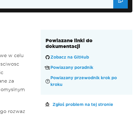
Powiazane linki do
dokumentacji
owe w celu
Zobacz na GitHub
asciwosc
Powiazany poradnik
ic
Powiazany przewodnik krok po
ane za
kroku
 domyslnym
Zgłoś problem na tej stronie
ego rozwaz