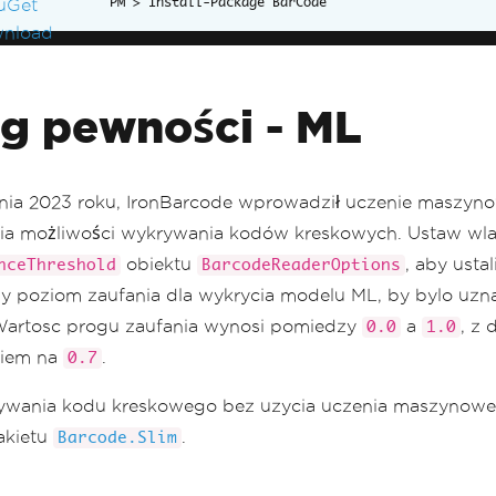
Install-Package BarCode
g pewności - ML
ia 2023 roku, IronBarcode wprowadził uczenie maszyn
ia możliwości wykrywania kodów kreskowych. Ustaw wl
obiektu
, aby ustal
nceThreshold
BarcodeReaderOptions
y poziom zaufania dla wykrycia modelu ML, by bylo uzn
Wartosc progu zaufania wynosi pomiedzy
a
, z
0.0
1.0
niem na
.
0.7
ywania kodu kreskowego bez uzycia uczenia maszynow
akietu
.
Barcode.Slim