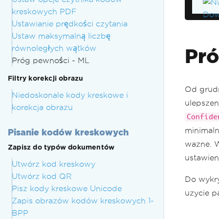
kreskowych PDF
Ustawianie prędkości czytania
Ustaw maksymalną liczbę
równoległych wątków
Pró
Próg pewności - ML
Filtry korekcji obrazu
Od grudn
Niedoskonale kody kreskowe i
ulepszen
korekcja obrazu
Confide
minimaln
Pisanie kodów kreskowych
wazne. 
Zapisz do typów dokumentów
ustawie
Utwórz kod kreskowy
Utwórz kod QR
Do wykr
Pisz kody kreskowe Unicode
uzycie p
Zapis obrazów kodów kreskowych 1-
BPP