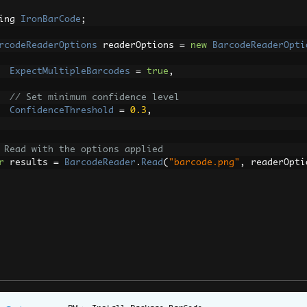
ing 
IronBarCode
;
rcodeReaderOptions
 readerOptions 
=
new
BarcodeReaderOpti
ExpectMultipleBarcodes
=
true
,
// Set minimum confidence level
ConfidenceThreshold
=
0.3
,
 Read with the options applied
r
 results 
=
BarcodeReader
.
Read
(
"barcode.png"
,
 readerOpti