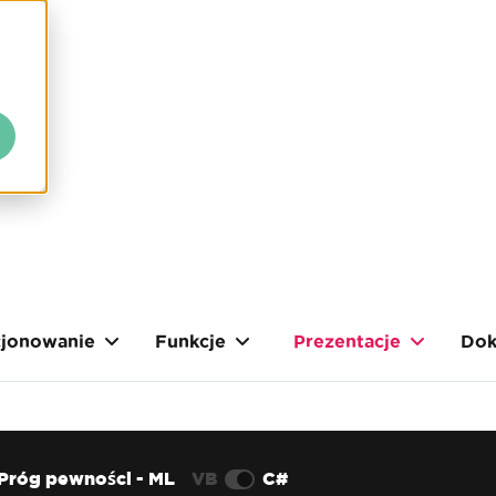
cjonowanie
Funkcje
Prezentacje
Dok
Próg pewności - ML
VB
C#