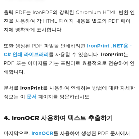
출력 PDF는 IronPDF의 강력한 Chromium HTML 변환 엔
// Merge all the individual PDF docu
ments in the list into a single PDF 
진을 사용하여 각 HTML 페이지 내용을 별도의 PDF 페이
document
지에 명확하게 표시합니다.
var
 document 
=
PdfDocument
.
Merge
(
pdf
s
);
또한 생성된 PDF 파일을 인쇄하려면
IronPrint .NET용 -
C# 인쇄 라이브러리
를 사용할 수 있습니다.
IronPrint
는
// Save the merged PDF document as 
PDF 또는 이미지를 기본 프린터로 효율적으로 전송하여 인
"HtmlToPDF.pdf"
document
.
SaveAs
(
"HtmlToPDF.pdf"
);
쇄합니다.
문서를
IronPrint
를 사용하여 인쇄하는 방법에 대한 자세한
정보는 이
문서
페이지를 방문하십시오.
4. IronOCR 사용하여 텍스트 추출하기
마지막으로,
IronOCR
를 사용하여 생성된 PDF 문서에서