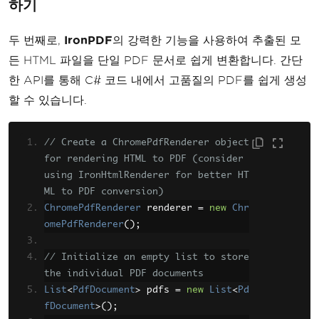
하기
두 번째로,
IronPDF
의 강력한 기능을 사용하여 추출된 모
든 HTML 파일을 단일 PDF 문서로 쉽게 변환합니다. 간단
한 API를 통해 C# 코드 내에서 고품질의 PDF를 쉽게 생성
할 수 있습니다.
// Create a ChromePdfRenderer object 
for rendering HTML to PDF (consider 
using IronHtmlRenderer for better HT
ML to PDF conversion)
ChromePdfRenderer
 renderer 
=
new
Chr
omePdfRenderer
();
// Initialize an empty list to store 
the individual PDF documents
List
<
PdfDocument
>
 pdfs 
=
new
List
<
Pd
fDocument
>();