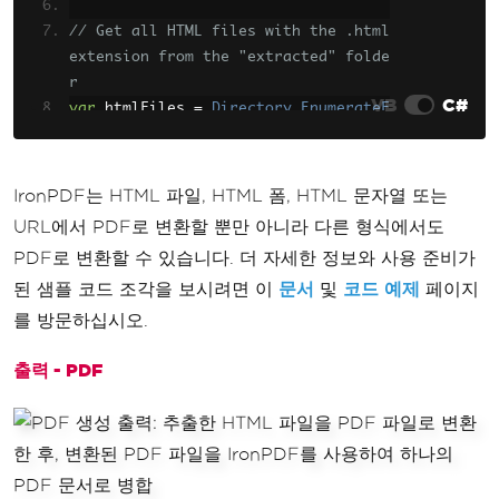
// Get all HTML files with the .html 
extension from the "extracted" folde
r
VB
C#
var
 htmlFiles 
=
Directory
.
EnumerateF
iles
(
"extracted"
,
"*.html"
);
// Loop through each HTML file
IronPDF는 HTML 파일, HTML 폼, HTML 문자열 또는
foreach
(
var
 htmlFile 
in
 htmlFiles
)
URL에서 PDF로 변환할 뿐만 아니라 다른 형식에서도
{
PDF로 변환할 수 있습니다. 더 자세한 정보와 사용 준비가
// Render the current HTML file 
된 샘플 코드 조각을 보시려면 이
문서
및
코드 예제
페이지
as a PDF document using the ChromePd
fRenderer
를 방문하십시오.
var
 pdf 
=
 renderer
.
RenderHtmlFil
eAsPdf
(
htmlFile
);
출력 - PDF
// Add the generated PDF documen
t to the list
    pdfs
.
Add
(
pdf
);
}