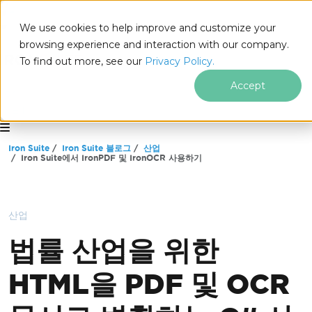
We use cookies to help improve and customize your
browsing experience and interaction with our company.
To find out more, see our
Privacy Policy.
Accept
for
.NET
푸터 콘텐츠로 바로가기
Iron Suite
Iron Suite 블로그
산업
Iron Suite에서 IronPDF 및 IronOCR 사용하기
산업
법률 산업을 위한
HTML을 PDF 및 OCR