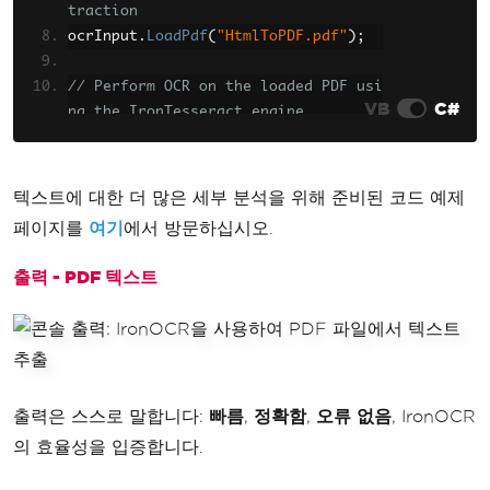
traction
ocrInput
.
LoadPdf
(
"HtmlToPDF.pdf"
);
// Perform OCR on the loaded PDF usi
VB
C#
ng the IronTesseract engine
var
 ocrResult 
=
 ocrTesseract
.
Read
(
oc
rInput
);
텍스트에 대한 더 많은 세부 분석을 위해 준비된 코드 예제
// Print the extracted text to the c
페이지를
여기
에서 방문하십시오.
onsole
Console
.
WriteLine
(
ocrResult
.
Text
);
출력 - PDF 텍스트
출력은 스스로 말합니다:
빠름
,
정확함
,
오류 없음
, IronOCR
의 효율성을 입증합니다.