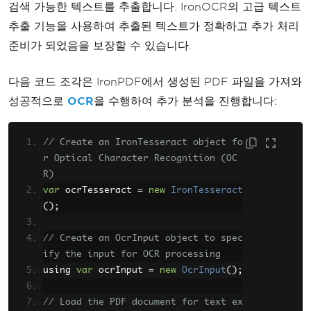
검색 가능한 텍스트를 추출합니다. IronOCR의 고급 텍스트
추출 기능을 사용하여 추출된 텍스트가 정확하고 추가 처리
준비가 되었음을 보장할 수 있습니다.
다음 코드 조각은 IronPDF에서 생성된 PDF 파일을 가져와
성공적으로
OCR
을 수행하여 추가 분석을 진행합니다:
// Create an IronTesseract object fo
r Optical Character Recognition (OC
R)
var
 ocrTesseract 
=
new
IronTesseract
();
// Create an OcrInput object to spec
ify the input for OCR processing
using 
var
 ocrInput 
=
new
OcrInput
();
// Load the PDF document for text ex