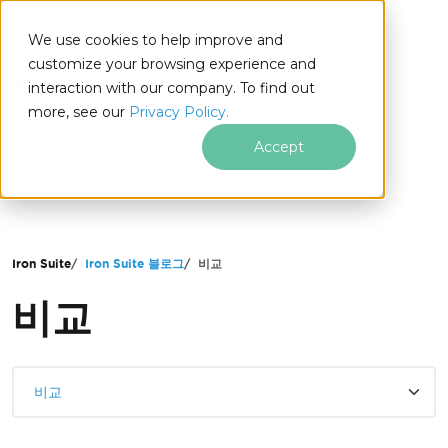
We use cookies to help improve and
customize your browsing experience and
interaction with our company. To find out
more, see our
Privacy Policy.
for
Accept
.NET
푸터 콘텐츠로 바로가기
Iron Suite
Iron Suite 블로그
비교
비교
비교