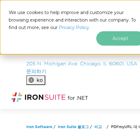
IRON
SOFTWARE
We use cookies to help improve and customize your
제품
browsing experience and interaction with our company. To
find out more, see our
기업
Privacy Policy.
솔루션
Accept
리소스
회사 소개
205 N. Michigan Ave. Chicago, IL 60601, USA
문의하기
ko
푸터 콘텐츠로 바로가기
Iron Software
Iron Suite 블로그
비교
PDFmyURL 대 