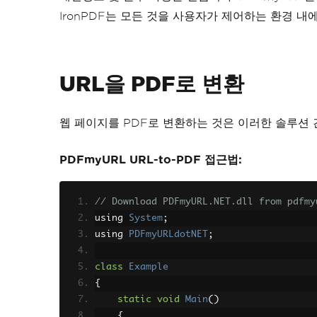
IronPDF는 모든 것을 사용자가 제어하는 환경 내
URL을 PDF로 변환
웹 페이지를 PDF로 변환하는 것은 이러한 솔루션 간
PDFmyURL URL-to-PDF 접근법:
// Download PDFmyURL.NET.dll from pdfmy
using 
System
;
using 
PDFmyURLdotNET
;
class
Example
{
static
void
Main
()
{