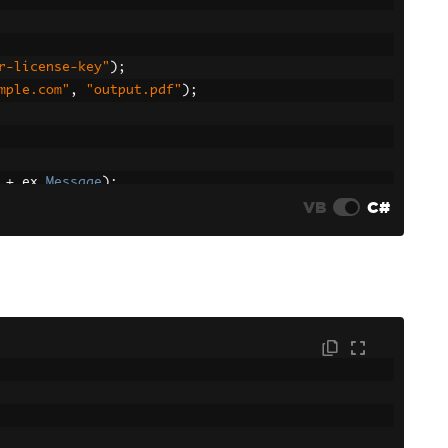
r-license-key"
);
mple.com"
,
"output.pdf"
);
+
 ex
.
Message
);
VB
C#