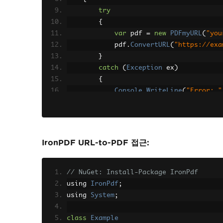
try
{
var
 pdf 
=
new
PDFmyURL
(
"you
            pdf
.
ConvertURL
(
"https://exa
}
catch
(
Exception
 ex
)
{
Console
.
WriteLine
(
"Error: "
}
}
}
IronPDF URL-to-PDF 접근:
// NuGet: Install-Package IronPdf
using 
IronPdf
;
using 
System
;
class
Example