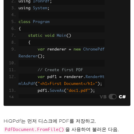
t</h1>"
using 
IronPdf
,
""
);
;
using 
System
System
;
.
IO
.
File
.
WriteAllBytes
(
"doc2.pdf"
,
 pdf2
);
class
Program
{
// Merge PDFs
static
PdfDocument
void
Main
 document1 
()
=
PdfD
ocument
{
.
FromFile
(
"doc1.pdf"
);
PdfDocument
var
 renderer 
 document2 
=
new
ChromePdf
=
PdfD
ocument
Renderer
.
FromFile
();
(
"doc2.pdf"
);
        document1
.
AddDocument
(
docume
nt2
);
// Create first PDF
        document1
var
 pdf1 
.
=
WriteToFile
 renderer
.
RenderHt
(
"merge
d.pdf"
mlAsPdf
);
(
"<h1>First Document</h1>"
);
}
        pdf1
.
SaveAs
(
"doc1.pdf"
);
VB
C#
}
// Create second PDF
var
 pdf2 
=
 renderer
.
RenderHt
mlAsPdf
(
"<h1>Second Document</h1>"
);
HiQPdf는 먼저 디스크에 PDF를 저장하고,
        pdf2
.
SaveAs
(
"doc2.pdf"
);
을 사용하여 불러온 다음,
PdfDocument.FromFile()