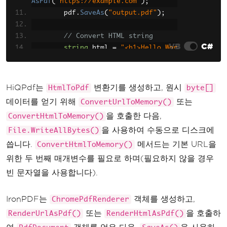
AsPdf
(
"https://example.com"
);
        pdf
.
SaveAs
(
"output.pdf"
);
// Convert HTML string
VB
C#
string
 html 
=
"<h1>Hello Wor
ld</h1><p>This is a PDF document.</p
>"
;
var
 pdfFromHtml 
=
 renderer
.
R
HiQPdf는
변환기를 생성하고, 원시
HtmlToPdf
byte[]
enderHtmlAsPdf
(
html
);
데이터를 얻기 위해
또는
ConvertUrlToMemory()
        pdfFromHtml
.
SaveAs
(
"fromhtm
을 호출한 다음,
ConvertHtmlToMemory()
l.pdf"
);
을 사용하여 수동으로 디스크에
}
File.WriteAllBytes()
}
씁니다.
메서드는 기본 URL을
ConvertHtmlToMemory()
위한 두 번째 매개변수를 필요로 하며(필요하지 않을 경우
빈 문자열을 사용합니다).
IronPDF는
객체를 생성하고,
ChromePdfRenderer
또는
을 호출하
RenderUrlAsPdf()
RenderHtmlAsPdf()