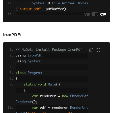
System
.
IO
.
File
.
WriteAllBytes
(
"output.pdf"
,
 pdfBuffer
);
VB
C#
// Convert HTML string
string
 html 
=
"<h1>Hello Wor
ld</h1><p>This is a PDF document.</p
IronPDF:
>"
;
byte
[]
 pdfFromHtml 
=
 htmlToP
dfConverter
// NuGet: Install-Package IronPdf
.
ConvertHtmlToMemory
(
htm
l
using 
,
""
);
IronPdf
;
using 
System
System
;
.
IO
.
File
.
WriteAllBytes
(
"fromhtml.pdf"
,
 pdfFromHtml
);
class
}
Program
}
{
static
void
Main
()
{
var
 renderer 
=
new
ChromePdf
Renderer
();
var
 pdf 
=
 renderer
.
RenderUrl