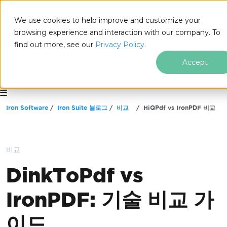
We use cookies to help improve and customize your
browsing experience and interaction with our company. To
find out more, see our
Privacy Policy.
Accept
for
.NET
푸터 콘텐츠로 바로가기
Iron Software
Iron Suite 블로그
비교
HiQPdf vs IronPDF 비교
비교
DinkToPdf vs
IronPDF: 기술 비교 가
이드