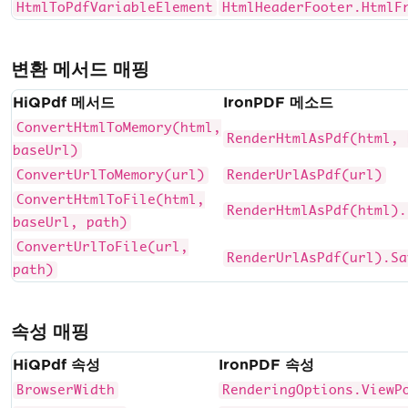
HtmlToPdfVariableElement
HtmlHeaderFooter.HtmlF
변환 메서드 매핑
HiQPdf 메서드
IronPDF 메소드
ConvertHtmlToMemory(html,
RenderHtmlAsPdf(html, 
baseUrl)
ConvertUrlToMemory(url)
RenderUrlAsPdf(url)
ConvertHtmlToFile(html,
RenderHtmlAsPdf(html).
baseUrl, path)
ConvertUrlToFile(url,
RenderUrlAsPdf(url).Sa
path)
속성 매핑
HiQPdf 속성
IronPDF 속성
BrowserWidth
RenderingOptions.ViewP