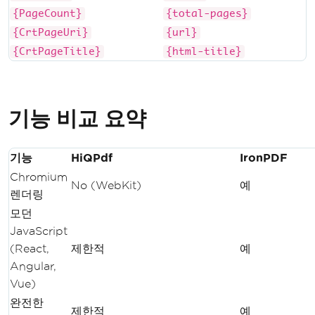
{PageCount}
{total-pages}
{CrtPageUri}
{url}
{CrtPageTitle}
{html-title}
기능 비교 요약
기능
HiQPdf
IronPDF
Chromium
No (WebKit)
예
렌더링
모던
JavaScript
(React,
제한적
예
Angular,
Vue)
완전한
제한적
예