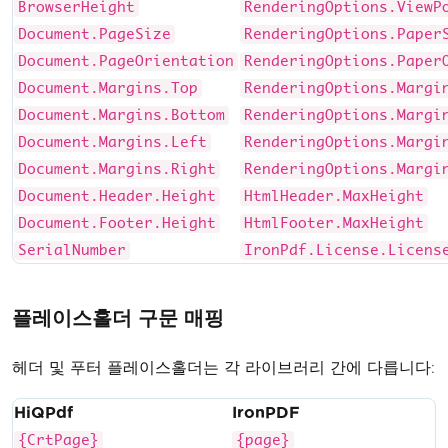
BrowserHeight
RenderingOptions.ViewP
Document.PageSize
RenderingOptions.Paper
Document.PageOrientation
RenderingOptions.Paper
Document.Margins.Top
RenderingOptions.Margi
Document.Margins.Bottom
RenderingOptions.Margi
Document.Margins.Left
RenderingOptions.Margi
Document.Margins.Right
RenderingOptions.Margi
Document.Header.Height
HtmlHeader.MaxHeight
Document.Footer.Height
HtmlFooter.MaxHeight
SerialNumber
IronPdf.License.Licens
플레이스홀더 구문 매핑
헤더 및 푸터 플레이스홀더는 각 라이브러리 간에 다릅니다:
HiQPdf
IronPDF
{CrtPage}
{page}