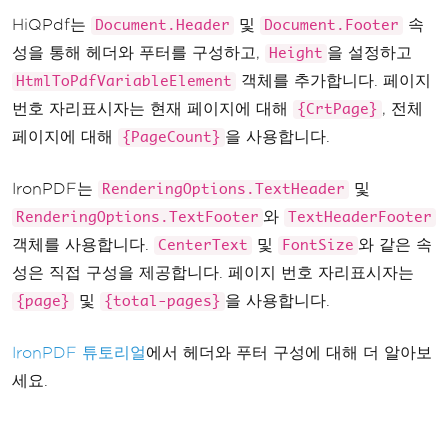
r"
,
}
HiQPdf는
및
속
Document.Header
Document.Footer
}
FontSize
=
12
성을 통해 헤더와 푸터를 구성하고,
을 설정하고
Height
};
객체를 추가합니다. 페이지
HtmlToPdfVariableElement
번호 자리표시자는 현재 페이지에 대해
, 전체
        renderer
.
RenderingOptions
.
Te
{CrtPage}
xtFooter
=
new
TextHeaderFooter
()
페이지에 대해
을 사용합니다.
{PageCount}
{
CenterText
=
"Page {pag
IronPDF는
및
RenderingOptions.TextHeader
e} of {total-pages}"
,
와
RenderingOptions.TextFooter
TextHeaderFooter
FontSize
=
10
객체를 사용합니다.
및
와 같은 속
CenterText
FontSize
};
성은 직접 구성을 제공합니다. 페이지 번호 자리표시자는
var
 pdf 
=
 renderer
.
RenderHtm
및
을 사용합니다.
{page}
{total-pages}
lAsPdf
(
"<h1>Document with Headers an
d Footers</h1>"
);
IronPDF 튜토리얼
에서 헤더와 푸터 구성에 대해 더 알아보
        pdf
.
SaveAs
(
"header-footer.pd
세요.
f"
);
}
}