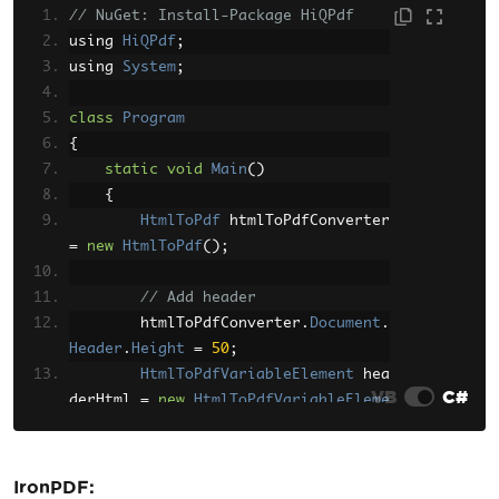
// NuGet: Install-Package HiQPdf
using 
HiQPdf
;
using 
System
;
class
Program
{
static
void
Main
()
{
HtmlToPdf
 htmlToPdfConverter 
=
new
HtmlToPdf
();
// Add header
        htmlToPdfConverter
.
Document
.
Header
.
Height
=
50
;
HtmlToPdfVariableElement
 hea
VB
C#
derHtml 
=
new
HtmlToPdfVariableEleme
nt
(
"<div style='text-align:center'>P
age Header</div>"
,
""
);
        htmlToPdfConverter
.
Document
.
IronPDF: