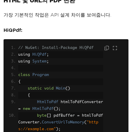
HTML 및 URL의 PDF 변환
가장 기본적인 작업은 API 설계 차이를 보여줍니다.
HiQPdf:
// NuGet: Install-Package HiQPdf
using 
HiQPdf
;
using 
System
;
class
Program
{
static
void
Main
()
{
HtmlToPdf
 htmlToPdfConverter 
=
new
HtmlToPdf
();
byte
[]
 pdfBuffer 
=
 htmlToPdf
Converter
.
ConvertUrlToMemory
(
"http
s://example.com"
);