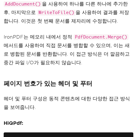
을 사용하여 하나를 다른 하나에 추가한
AddDocument()
// Merge PDFs
후, 마지막으로
을 사용하여 결과를 저장
var
 merged 
=
PdfDocument
.
Mer
WriteToFile()
ge
(
pdf1
,
 pdf2
);
합니다. 이것은 첫 번째 문서를 제자리에 수정합니다.
        merged
.
SaveAs
(
"merged.pdf"
);
}
IronPDF는 메모리 내에서 정적
PdfDocument.Merge()
}
메서드를 사용하여 직접 문서를 병합할 수 있으며, 이는 새
로 병합된 문서를 반환합니다. 이 접근 방식은 더 깔끔하고
중간 파일 I/O가 필요하지 않습니다.
페이지 번호가 있는 헤더 및 푸터
헤더 및 푸터 구성은 동적 콘텐츠에 대한 다양한 접근 방식
을 보여줍니다.
HiQPdf: