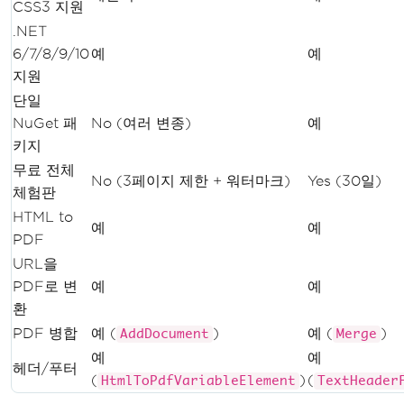
CSS3 지원
.NET
6/7/8/9/10
예
예
지원
단일
NuGet 패
No (여러 변종)
예
키지
무료 전체
No (3페이지 제한 + 워터마크)
Yes (30일)
체험판
HTML to
예
예
PDF
URL을
PDF로 변
예
예
환
PDF 병합
예 (
)
예 (
)
AddDocument
Merge
예
예
헤더/푸터
(
)
(
HtmlToPdfVariableElement
TextHeader