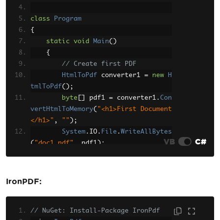
class
Program
{
static
void
Main
()
{
// Create first PDF
HtmlToPdf
 converter1 
=
new
H
tmlToPdf
();
byte
[]
 pdf1 
=
 converter1
.
Con
vertHtmlToMemory
(
"<h1>First Document
</h1>"
,
""
);
System
.
IO
.
File
.
WriteAllBytes
VB
C#
(
"doc1.pdf"
,
 pdf1
);
// Create second PDF
HtmlToPdf
 converter2 
=
new
H
IronPDF:
tmlToPdf
();
byte
[]
 pdf2 
=
 converter2
.
Con
vertHtmlToMemory
// NuGet: Install-Package IronPdf
(
"<h1>Second Documen