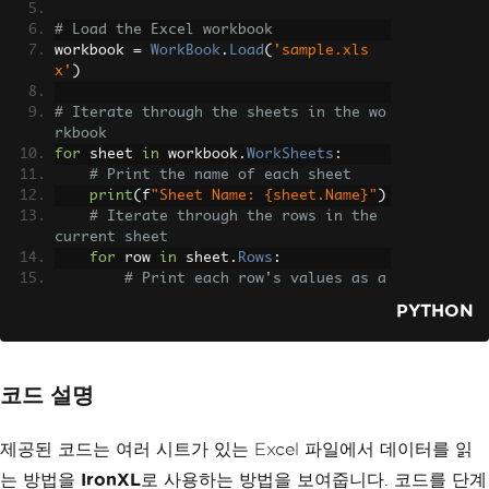
# Load the Excel workbook
workbook 
=
WorkBook
.
Load
(
'sample.xls
x'
)
# Iterate through the sheets in the wo
rkbook
for
 sheet 
in
 workbook
.
WorkSheets
:
# Print the name of each sheet
print
(
f
"Sheet Name: {sheet.Name}"
)
# Iterate through the rows in the 
current sheet
for
 row 
in
 sheet
.
Rows
:
# Print each row's values as a 
list
PYTHON
print
([
cell
.
Value
for
 cell 
in
row
])
코드 설명
제공된 코드는 여러 시트가 있는 Excel 파일에서 데이터를 읽
는 방법을
IronXL
로 사용하는 방법을 보여줍니다. 코드를 단계