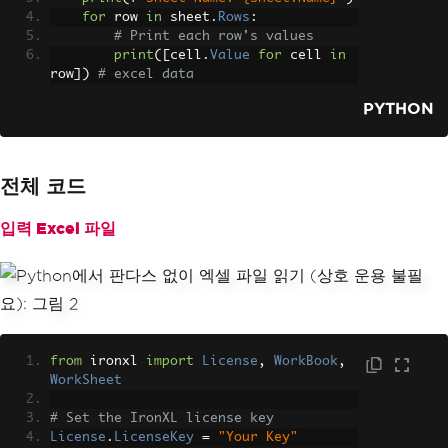
for
 row 
in
 sheet
.
Rows
:
# Print each row's values
print
([
cell
.
Value
for
 cell 
in
row
])
# excel data
PYTHON
전체 코드
입력 Excel 파일
from
 ironxl 
import
License
,
WorkBook
,
WorkSheet
# Set the IronXL license key
License
.
LicenseKey
=
"Your Key"