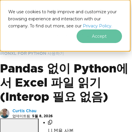
IRONSOFTWARE
We use cookies to help improve and customize your
푸터 콘텐츠로 바로가기
Python용 IronXL
browsing experience and interaction with our
IronXL for Python 블로그
company. To find out more, see our
Privacy Policy.
IronXL for Python 사용하기
Pandas 없이 Python에서 Excel 파일 읽기
Accept
IRONXL FOR PYTHON 사용하기
Pandas 없이 Python에
서 Excel 파일 읽기
(Interop 필요 없음)
Curtis Chau
업데이트됨:
5월 8, 2026
LLM용 사본