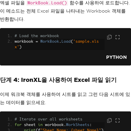
엑셀 파일을
함수를 사용하여 로드합니다.
WorkBook.Load()
이 메소드는 전체 Excel 파일을 나타내는 Workbook 객체를
반환합니다.
# Load the workbook
workbook 
=
WorkBook
.
Load
(
'sample.xls
x'
)
PYTHON
단계 4: IronXL을 사용하여 Excel 파일 읽기
이제 워크북 객체를 사용하여 시트를 읽고 그런 다음 시트에 있
는 데이터를 읽으세요.
# Iterate over all worksheets
for
 sheet 
in
 workbook
.
WorkSheets
:
print
(
f
"Sheet Name: {sheet.Name}"
)