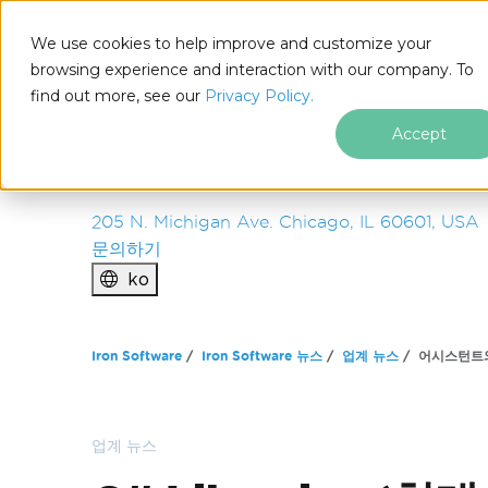
IRON
SOFTWARE
We use cookies to help improve and customize your
제품
browsing experience and interaction with our company. To
find out more, see our
기업
Privacy Policy.
솔루션
Accept
리소스
회사 소개
205 N. Michigan Ave. Chicago, IL 60601, USA
문의하기
ko
푸터 콘텐츠로 바로가기
Iron Software
Iron Software 뉴스
업계 뉴스
어시스턴트와
업계 뉴스