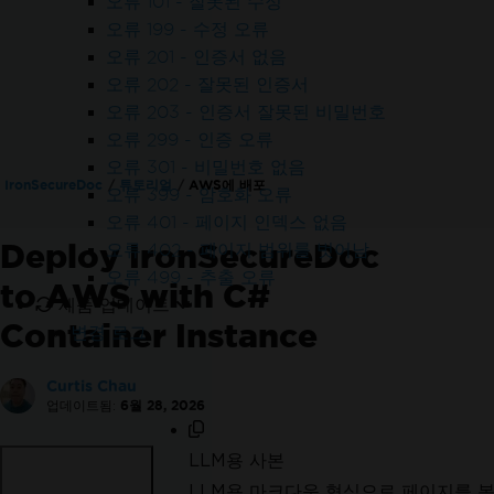
오류 101 - 잘못된 수정
오류 199 - 수정 오류
오류 201 - 인증서 없음
오류 202 - 잘못된 인증서
오류 203 - 인증서 잘못된 비밀번호
오류 299 - 인증 오류
오류 301 - 비밀번호 없음
IronSecureDoc
튜토리얼
AWS에 배포
오류 399 - 암호화 오류
오류 401 - 페이지 인덱스 없음
Deploy IronSecureDoc
오류 402 - 페이지 범위를 벗어남
오류 499 - 추출 오류
to AWS with C#
제품 업데이트
Container Instance
변경 로그
Curtis Chau
업데이트됨:
6월 28, 2026
LLM용 사본
LLM용 마크다운 형식으로 페이지를 