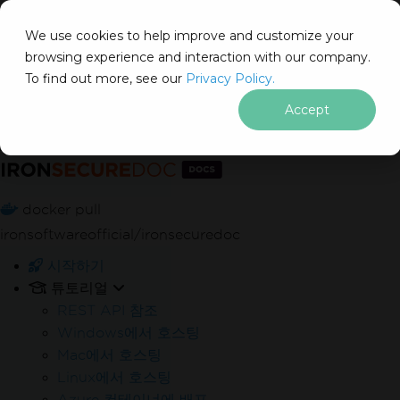
We use cookies to help improve and customize your
browsing experience and interaction with our company.
Docs
To find out more, see our
Privacy Policy.
for
무료
30일 체험 키
를 즉시 받으세요.
이 페이지에서
.NET
Accept
제한 없음. 100% 무제한 이용. 신용카드 불필요.
푸터 콘텐츠로 바로가기
docker pull
ironsoftwareofficial/ironsecuredoc
시작하기
Your trial license will be sent to this address
튜토리얼
REST API 참조
Windows에서 호스팅
Mac에서 호스팅
Linux에서 호스팅
신용카드나 계정 생성은 필요하지 않습니다.
제한 없음. 1
Azure 컨테이너에 배포