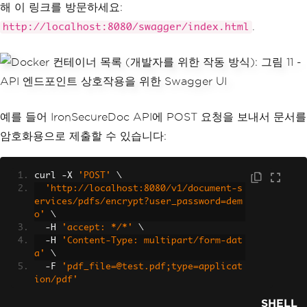
해 이 링크를 방문하세요:
.
http://localhost:8080/swagger/index.html
예를 들어 IronSecureDoc API에 POST 요청을 보내서 문서를
암호화용으로 제출할 수 있습니다:
curl 
-
X 
'POST'
 \
'http://localhost:8080/v1/document-s
ervices/pdfs/encrypt?user_password=dem
o'
 \
-
H 
'accept: */*'
 \
-
H 
'Content-Type: multipart/form-dat
a'
 \
-
F 
'pdf_file=@test.pdf;type=applicat
ion/pdf'
SHELL