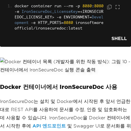
docker container run 
--
rm 
-
p 
8080
:
8080
-
e 
IronSecureDoc_LicenseKey
=<
IRONSECUR
EDOC_LICENSE_KEY
>
-
e ENVIRONMENT
=
Devel
opment
-
e HTTP_PORTS
=
8080
 ironsoftware
official
/
ironsecuredoc
:
latest
SHELL
Docker 컨테이너에서 IronSecureDoc 사용
IronSecureDoc는 설치 및 Docker에서 시작된 후 앞서 언급한
대로 REST API를 사용하여 문서를 수정, 인증 및 암호화하는
데 사용할 수 있습니다. IronSecureDoc을 Docker 컨테이너에
서 시작한 후에
API 엔드포인트
및 Swagger UI로 문서화를 위