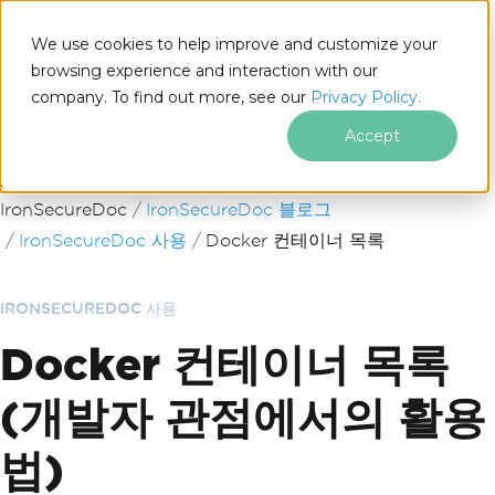
We use cookies to help improve and customize your
browsing experience and interaction with our
company. To find out more, see our
Privacy Policy.
for
.NET
Accept
푸터 콘텐츠로 바로가기
IronSecureDoc
IronSecureDoc 블로그
IronSecureDoc 사용
Docker 컨테이너 목록
IRONSECUREDOC 사용
Docker 컨테이너 목록
(개발자 관점에서의 활용
법)