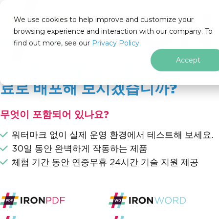
IRON
SOFTWARE
We use cookies to help improve and customize your
제품
browsing experience and interaction with our company. To
find out more, see our
기업
Privacy Policy.
솔루션
Accept
IronSuite를 실제 프로젝트에 무
리소스
회사 소개
료로 배포해 보시겠습니까?
205 N. Michigan Ave. Chicago, IL 60601, USA
문의하기
무엇이 포함되어 있나요?
ko
워터마크 없이 실제 운영 환경에서 테스트해 보세요.
푸터 콘텐츠로 바로가기
30일 동안 완벽하게 작동하는 제품
체험 기간 동안 연중무휴 24시간 기술 지원 제공
.NET 용 Iron Su
10개의 .NET 라이브러리. 완전한 문서 슈트