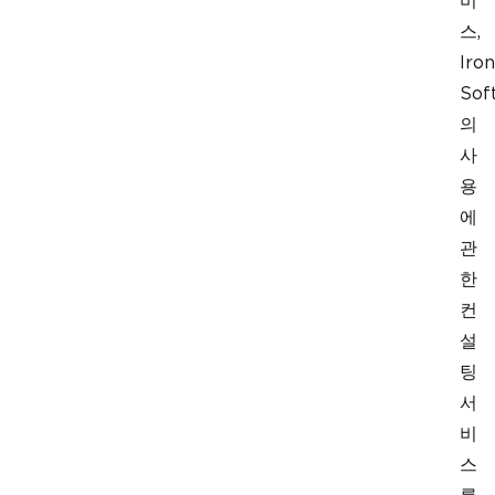
비
스,
Iron
Sof
의
사
용
에
관
한
컨
설
팅
서
비
스