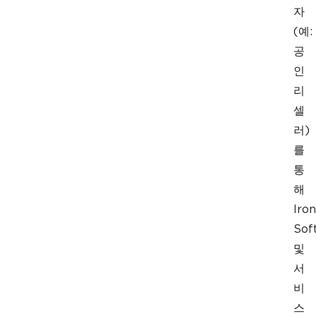
자
(예:
공
인
리
셀
러)
를
통
해
Iron
Sof
및
서
비
스