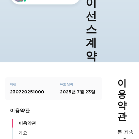
이
선
스
계
약
이
버전
유효 날짜
용
230720251000
2025년 7월 23일
약
이용약관
관
이용약관
본 최종
개요