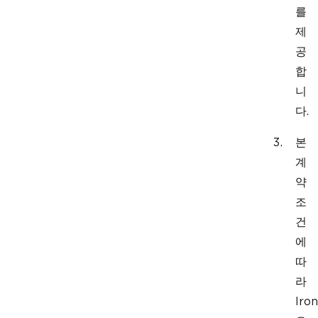
를
제
공
합
니
다.
본
계
약
조
건
에
따
라
Iron