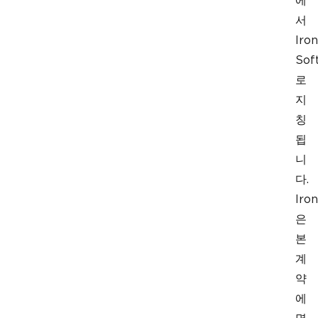
에
서
Iron
Sof
로
지
칭
됩
니
다.
Iron
은
본
계
약
에