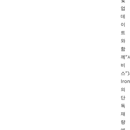
및
업
데
이
트
와
함
께"
비
스")
Iron
의
단
독
재
량