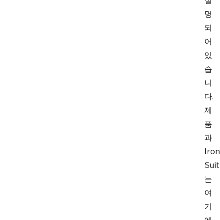
설
명
되
어
있
습
니
다.
제
품
과
Iron
Sui
는
여
기