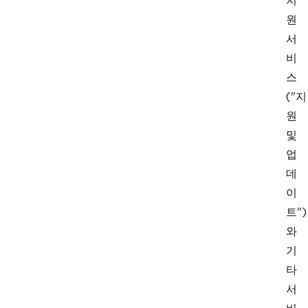
지
원
서
비
스
("지
원
및
업
데
이
트")
와
기
타
서