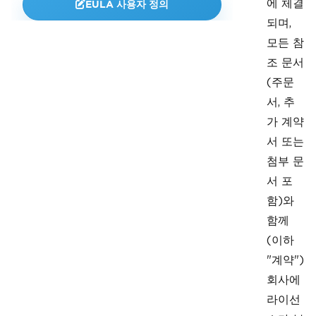
에 체결
EULA 사용자 정의
되며,
모든 참
조 문서
(주문
서, 추
가 계약
서 또는
첨부 문
서 포
함)와
함께
(이하
"계약")
회사에
라이선