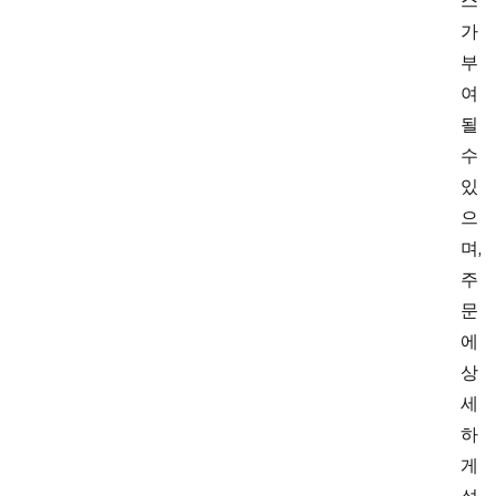
스
가
부
여
될
수
있
으
며,
주
문
에
상
세
하
게