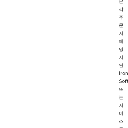
은
각
주
문
서
에
명
시
된
Iron
Sof
또
는
서
비
스