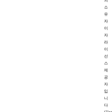
의
소
유
자
이
자
라
이
선
스
제
공
자
입
니
다