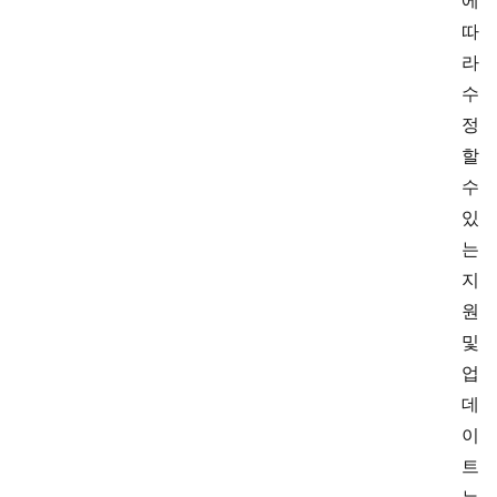
에
따
라
수
정
할
수
있
는
지
원
및
업
데
이
트