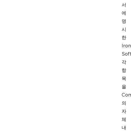
서
에
명
시
한
Iron
Sof
각
항
목
을
Co
의
자
체
내