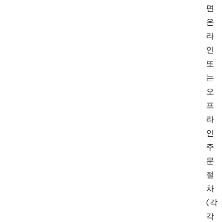
면
온
라
인
또
는
오
프
라
인
주
문
절
차
(각
각