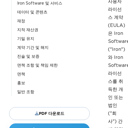
사용자
Iron Software 및 서비스
라이선
데이터 및 콘텐츠
스 계약
재정
(EULA)
지적 재산권
은 Iron
기밀 유지
Softwar
계약 기간 및 해지
("Iron")
진술 및 보증
와 Iron
Softwar
면책 조항 및 책임 제한
라이선
면책
스를 취
홍보
득한 개
일반 조항
인 또는
법인
("회
PDF 다운로드
사") 간