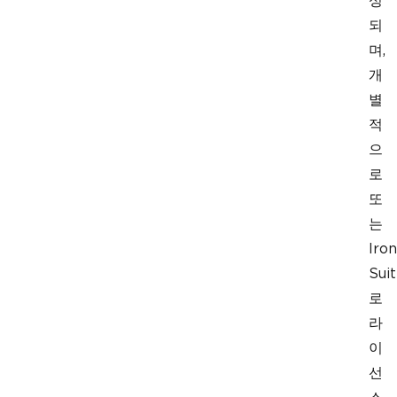
성
되
며,
개
별
적
으
로
또
는
Iron
Sui
로
라
이
선