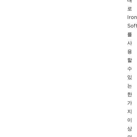
대
로
Iron
Sof
를
사
용
할
수
있
는
한
가
지
이
상