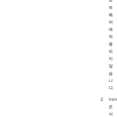
프
트
웨
어
에
적
용
되
지
않
습
니
다.
Iron
은
서