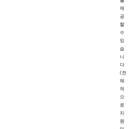
를
제
공
할
수
있
습
니
다
(전
체
적
으
로
지
원