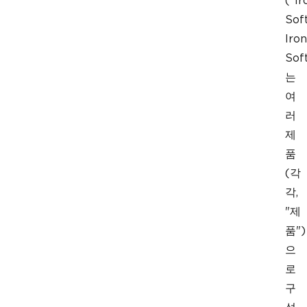
("Ir
Sof
Iron
Sof
는
여
러
제
품
(각
각,
"제
품")
으
로
구