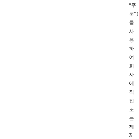
"주
문")
를
사
용
하
여
회
사
에
직
접
또
는
제
3