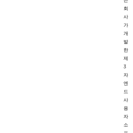
는
회
사
가
개
발
한
제
3
자
엔
드
사
용
자
소