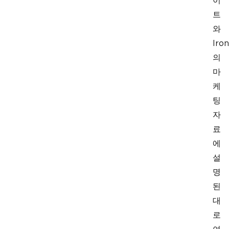
이
트
와
Iron
의
마
케
팅
자
료
에
설
명
된
대
로