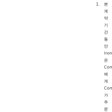
본
계
약
기
간
동
안
Iron
은
Co
에
게
Co
가
주
문