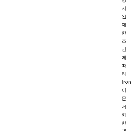
명
시
된
제
한
조
건
에
따
라
Iron
이
문
서
화
한