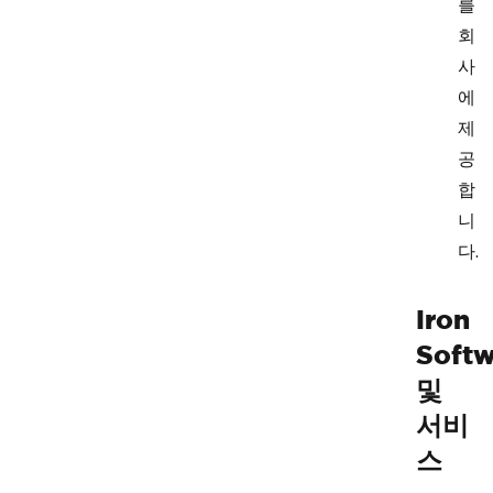
를
회
사
에
제
공
합
니
다.
Iron
Softw
및
서비
스