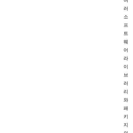
여
러
소
프
트
웨
어
라
이
브
러
리
와
패
키
지