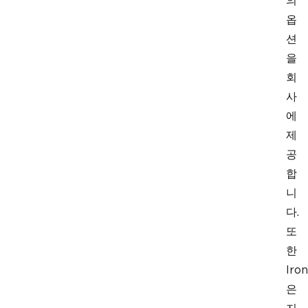
의
옵
션
을
회
사
에
제
공
합
니
다.
또
한
Iron
은