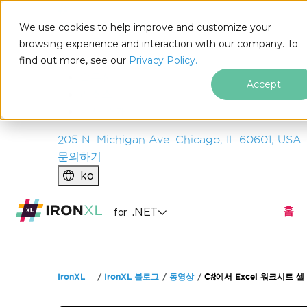
IRON
SOFTWARE
We use cookies to help improve and customize your
제품
browsing experience and interaction with our company. To
find out more, see our
기업
Privacy Policy.
솔루션
Accept
리소스
회사 소개
205 N. Michigan Ave. Chicago, IL 60601, USA
문의하기
ko
홈
.NET
for
푸터 콘텐츠로 바로가기
IronXL
IronXL 블로그
동영상
C#에서 Excel 워크시트 