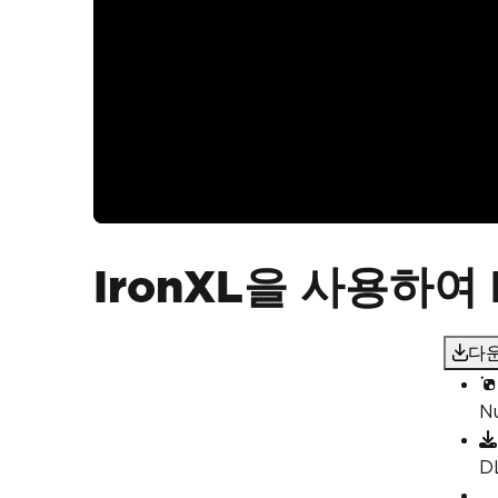
IronXL을 사용하여
다운
N
D