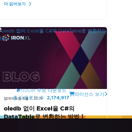
더 읽어보기
하여 데이터 조작 능력을 향상시켜 줍니다.
NuGet 무료 다운로드
라이선스 보기
총 다운로드 수:
2,174,917
업데이트됨
6월 7, 2026
oledb 없이 Excel을 C#의
DataTable로 변환하는 방법 |
IronXL