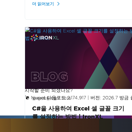
더 읽어보기
안내하여 데이터 관리 기능을 향상시키는 방
법을 설명합니다.
시작할 준비 되셨나요?
Nuget 다운로드 2,174,917
|
버전: 2026.7 방금
업데이트됨
6월 7, 2026
C#을 사용하여 Excel 셀 글꼴 크기
를 설정하는 방법 | IronXL
C#과 IronXL 라이브러리를 사용하여 Excel