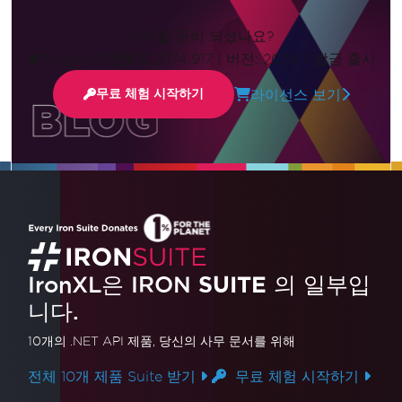
시작할 준비 되셨나요?
Nuget 다운로드 2,174,917
|
버전: 2026.7 방금 출시
라이선스 보기
무료 체험 시작하기
업데이트됨
6월 7, 2026
oledb 없이 Excel을 C#의 DataTable로
변환하는 방법 | IronXL
IronXL은 IRON
SUITE
의 일부입
OLEDB를 사용하지 않고 Excel 파일을 C#의
니다.
DataTable로 변환하는 방법을 알아보세요. 이 비디
오 튜토리얼은 IronXL 사용하여 Excel 데이터를
10개의 .NET API 제품
, 당신의 사무 문서를 위해
.NET 애플리케이션으로 원활하게 가져와 효율성을
더 읽어보기
전체 10개 제품 Suite 받기
무료 체험 시작하기
높이고 코드를 간소화하는 과정을 안내합니다.