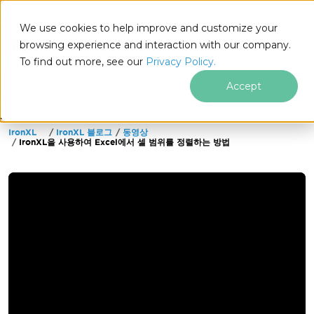
We use cookies to help improve and customize your
browsing experience and interaction with our company.
To find out more, see our
Privacy Policy.
for
.NET
Accept
IronXL
IronXL 블로그
동영상
푸터 콘텐츠로 바로가기
IronXL을 사용하여 Excel에서 셀 범위를 정렬하는 방법