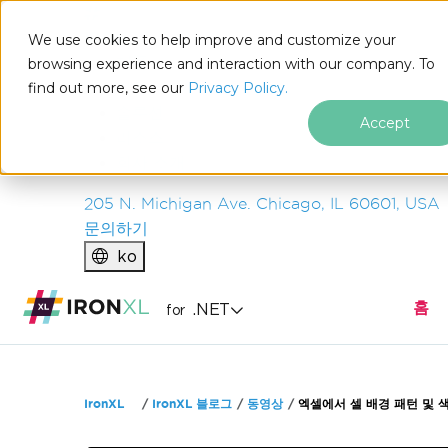
IRON
SOFTWARE
We use cookies to help improve and customize your
제품
browsing experience and interaction with our company. To
find out more, see our
기업
Privacy Policy.
솔루션
Accept
리소스
회사 소개
205 N. Michigan Ave. Chicago, IL 60601, USA
문의하기
ko
홈
.NET
for
푸터 콘텐츠로 바로가기
IronXL
IronXL 블로그
동영상
엑셀에서 셀 배경 패턴 및 