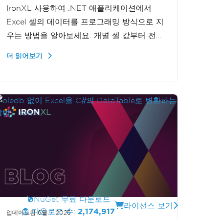
IronXL 사용하여 .NET 애플리케이션에서
Excel 셀의 데이터를 프로그래밍 방식으로 지
우는 방법을 알아보세요. 개별 셀 값부터 전체
행까지, 이 튜토리얼은 단계별로 과정을 안내
더 읽어보기
하여 데이터 조작 능력을 향상시켜 줍니다.
NuGet 무료 다운로드
라이선스 보기
총 다운로드 수:
2,174,917
업데이트됨
6월 7, 2026