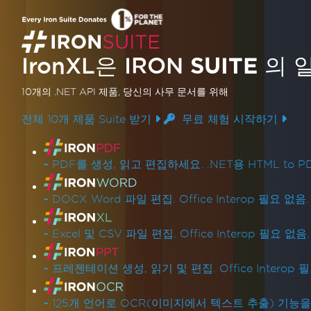
C#을 사용하여 Excel 셀 글꼴 크기
를 설정하는 방법 | IronXL
IronXL은 IRON
SUITE
의 
C#과 IronXL 라이브러리를 사용하여 Excel
셀에서 공백을 프로그래밍 방식으로 제거하는
10개의 .NET API 제품
, 당신의 사무 문서를 위해
방법을 알아보세요. 이 튜토리얼은 Excel 데이
전체 10개 제품 Suite 받기
무료 체험 시작하기
터를 효율적으로 정리하여 데이터 처리 기능
더 읽어보기
을 향상시키는 단계별 가이드를 제공합니다.
제품 링크
-
PDF를 생성, 읽고 편집하세요. .NET용 HTML to PD
-
DOCX Word 파일 편집. Office Interop 필요 없음.
-
Excel 및 CSV 파일 편집. Office Interop 필요 없음.
-
프레젠테이션 생성, 읽기 및 편집. Office Interop 
-
125개 언어로 OCR(이미지에서 텍스트 추출) 기능